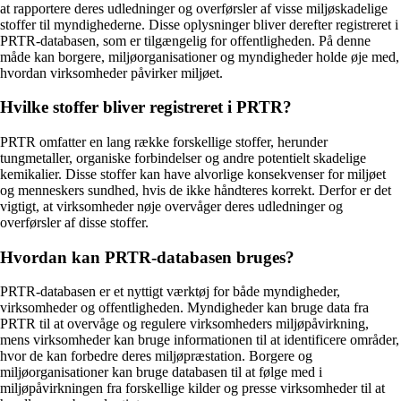
at rapportere deres udledninger og overførsler af visse miljøskadelige
stoffer til myndighederne. Disse oplysninger bliver derefter registreret i
PRTR-databasen, som er tilgængelig for offentligheden. På denne
måde kan borgere, miljøorganisationer og myndigheder holde øje med,
hvordan virksomheder påvirker miljøet.
Hvilke stoffer bliver registreret i PRTR?
PRTR omfatter en lang række forskellige stoffer, herunder
tungmetaller, organiske forbindelser og andre potentielt skadelige
kemikalier. Disse stoffer kan have alvorlige konsekvenser for miljøet
og menneskers sundhed, hvis de ikke håndteres korrekt. Derfor er det
vigtigt, at virksomheder nøje overvåger deres udledninger og
overførsler af disse stoffer.
Hvordan kan PRTR-databasen bruges?
PRTR-databasen er et nyttigt værktøj for både myndigheder,
virksomheder og offentligheden. Myndigheder kan bruge data fra
PRTR til at overvåge og regulere virksomheders miljøpåvirkning,
mens virksomheder kan bruge informationen til at identificere områder,
hvor de kan forbedre deres miljøpræstation. Borgere og
miljøorganisationer kan bruge databasen til at følge med i
miljøpåvirkningen fra forskellige kilder og presse virksomheder til at