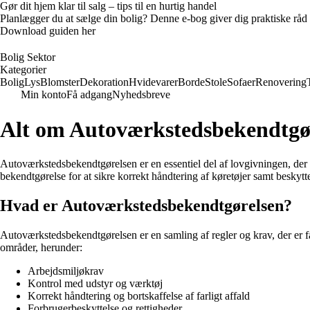
Gør dit hjem klar til salg – tips til en hurtig handel
Planlægger du at sælge din bolig? Denne e-bog giver dig praktiske råd ti
Download guiden her
Bolig Sektor
Kategorier
Bolig
Lys
Blomster
Dekoration
Hvidevarer
Borde
Stole
Sofaer
Renovering
Min konto
Få adgang
Nyhedsbreve
Alt om Autoværkstedsbekendtgø
Autoværkstedsbekendtgørelsen er en essentiel del af lovgivningen, der 
bekendtgørelse for at sikre korrekt håndtering af køretøjer samt beskytt
Hvad er Autoværkstedsbekendtgørelsen?
Autoværkstedsbekendtgørelsen er en samling af regler og krav, der er fa
områder, herunder:
Arbejdsmiljøkrav
Kontrol med udstyr og værktøj
Korrekt håndtering og bortskaffelse af farligt affald
Forbrugerbeskyttelse og rettigheder