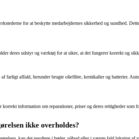
ærkstederne for at beskytte medarbejdernes sikkerhed og sundhed. Dette i
er deres udstyr og værktøj for at sikre, at det fungerer korrekt og sikker
af farligt affald, herunder brugte oliefiltre, kemikalier og batterier. Au
år korrekt information om reparationer, priser og deres rettigheder som 
ørelsen ikke overholdes?
elsen, kan det resultere i bøder, påbud eller i værste fald lukning af