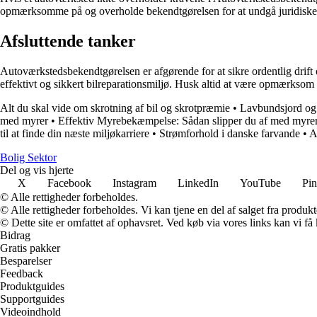
opmærksomme på og overholde bekendtgørelsen for at undgå juridiske
Afsluttende tanker
Autoværkstedsbekendtgørelsen er afgørende for at sikre ordentlig drift 
effektivt og sikkert bilreparationsmiljø. Husk altid at være opmærksom 
Alt du skal vide om skrotning af bil og skrotpræmie
•
Lavbundsjord og
med myrer
•
Effektiv Myrebekæmpelse: Sådan slipper du af med myre
til at finde din næste miljøkarriere
•
Strømforhold i danske farvande
•
A
Bolig Sektor
Del og vis hjerte
X
Facebook
Instagram
LinkedIn
YouTube
Pin
© Alle rettigheder forbeholdes.
© Alle rettigheder forbeholdes. Vi kan tjene en del af salget fra produk
© Dette site er omfattet af ophavsret. Ved køb via vores links kan vi 
Bidrag
Gratis pakker
Besparelser
Feedback
Produktguides
Supportguides
Videoindhold