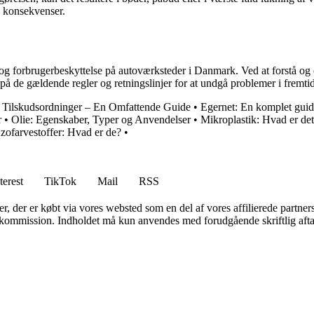
 konsekvenser.
og forbrugerbeskyttelse på autoværksteder i Danmark. Ved at forstå og o
på de gældende regler og retningslinjer for at undgå problemer i fremti
 Tilskudsordninger – En Omfattende Guide
•
Egernet: En komplet guid
r
•
Olie: Egenskaber, Typer og Anvendelser
•
Mikroplastik: Hvad er det
zofarvestoffer: Hvad er de?
•
terest
TikTok
Mail
RSS
ter, der er købt via vores websted som en del af vores affilierede partne
få kommission. Indholdet må kun anvendes med forudgående skriftlig afta