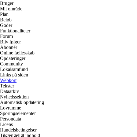
Bruger
Mit område
Plan
Beløb
Goder
Funktionaliteter
Forum
Bliv følger
Abonnér
Online fællesskab
Opdateringer
Community
Lokalsamfund
Links på siden
Webkort
Tekster
Dataarkiv
Nyhedssektion
Automatisk opdatering
Lovramme
Sporingselementer
Persondata
Licens
Handelsbetingelser
Tilgængeligt indhold