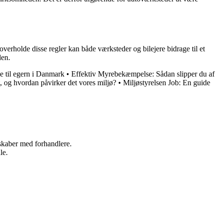
verholde disse regler kan både værksteder og bilejere bidrage til et
den.
e til egern i Danmark
•
Effektiv Myrebekæmpelse: Sådan slipper du af
, og hvordan påvirker det vores miljø?
•
Miljøstyrelsen Job: En guide
rskaber med forhandlere.
le.