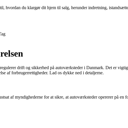
l, hvordan du klargør dit hjem til salg, herunder indretning, istandsætte
Tag
relsen
regulerer drift og sikkerhed på autoværksteder i Danmark. Det er vigtig
else af forbrugerrettigheder. Lad os dykke ned i detaljerne.
stsat af myndighederne for at sikre, at autoværksteder opererer på en f