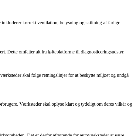
nkluderer korrekt ventilation, belysning og skiltning af farlige
t. Dette omfatter alt fra løfteplatforme til diagnosticeringsudstyr.
toværksteder skal følge retningslinjer for at beskytte miljøet og undgå
forbrugere. Værksteder skal oplyse klart og tydeligt om deres vilkår og
 virksomheden. Det er derfor afgørende for autoværksteder at være