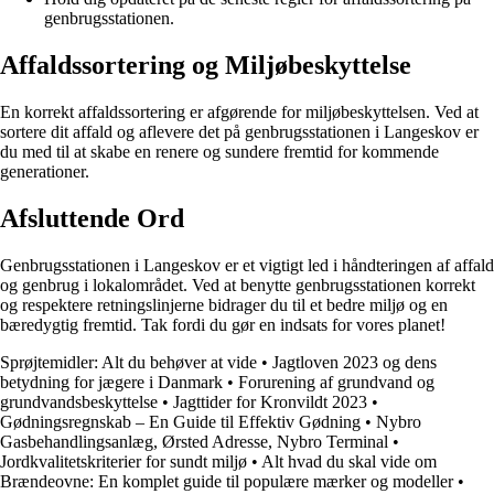
genbrugsstationen.
Affaldssortering og Miljøbeskyttelse
En korrekt affaldssortering er afgørende for miljøbeskyttelsen. Ved at
sortere dit affald og aflevere det på genbrugsstationen i Langeskov er
du med til at skabe en renere og sundere fremtid for kommende
generationer.
Afsluttende Ord
Genbrugsstationen i Langeskov er et vigtigt led i håndteringen af affald
og genbrug i lokalområdet. Ved at benytte genbrugsstationen korrekt
og respektere retningslinjerne bidrager du til et bedre miljø og en
bæredygtig fremtid. Tak fordi du gør en indsats for vores planet!
Sprøjtemidler: Alt du behøver at vide
•
Jagtloven 2023 og dens
betydning for jægere i Danmark
•
Forurening af grundvand og
grundvandsbeskyttelse
•
Jagttider for Kronvildt 2023
•
Gødningsregnskab – En Guide til Effektiv Gødning
•
Nybro
Gasbehandlingsanlæg, Ørsted Adresse, Nybro Terminal
•
Jordkvalitetskriterier for sundt miljø
•
Alt hvad du skal vide om
Brændeovne: En komplet guide til populære mærker og modeller
•