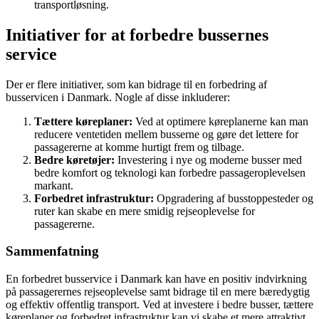
transportløsning.
Initiativer for at forbedre bussernes
service
Der er flere initiativer, som kan bidrage til en forbedring af
busservicen i Danmark. Nogle af disse inkluderer:
Tættere køreplaner:
Ved at optimere køreplanerne kan man
reducere ventetiden mellem busserne og gøre det lettere for
passagererne at komme hurtigt frem og tilbage.
Bedre køretøjer:
Investering i nye og moderne busser med
bedre komfort og teknologi kan forbedre passageroplevelsen
markant.
Forbedret infrastruktur:
Opgradering af busstoppesteder og
ruter kan skabe en mere smidig rejseoplevelse for
passagererne.
Sammenfatning
En forbedret busservice i Danmark kan have en positiv indvirkning
på passagerernes rejseoplevelse samt bidrage til en mere bæredygtig
og effektiv offentlig transport. Ved at investere i bedre busser, tættere
køreplaner og forbedret infrastruktur kan vi skabe et mere attraktivt