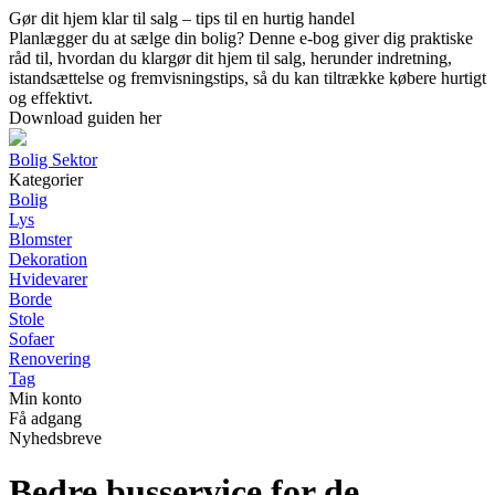
Gør dit hjem klar til salg – tips til en hurtig handel
Planlægger du at sælge din bolig? Denne e-bog giver dig praktiske
råd til, hvordan du klargør dit hjem til salg, herunder indretning,
istandsættelse og fremvisningstips, så du kan tiltrække købere hurtigt
og effektivt.
Download guiden her
Bolig Sektor
Kategorier
Bolig
Lys
Blomster
Dekoration
Hvidevarer
Borde
Stole
Sofaer
Renovering
Tag
Min konto
Få adgang
Nyhedsbreve
Bedre busservice for de