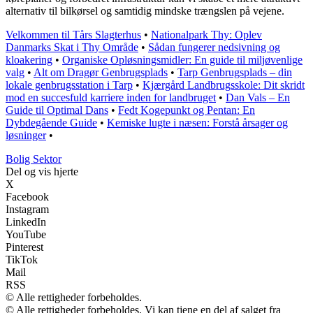
alternativ til bilkørsel og samtidig mindske trængslen på vejene.
Velkommen til Tårs Slagterhus
•
Nationalpark Thy: Oplev
Danmarks Skat i Thy Område
•
Sådan fungerer nedsivning og
kloakering
•
Organiske Opløsningsmidler: En guide til miljøvenlige
valg
•
Alt om Dragør Genbrugsplads
•
Tarp Genbrugsplads – din
lokale genbrugsstation i Tarp
•
Kjærgård Landbrugsskole: Dit skridt
mod en succesfuld karriere inden for landbruget
•
Dan Vals – En
Guide til Optimal Dans
•
Fedt Kogepunkt og Pentan: En
Dybdegående Guide
•
Kemiske lugte i næsen: Forstå årsager og
løsninger
•
Bolig Sektor
Del og vis hjerte
X
Facebook
Instagram
LinkedIn
YouTube
Pinterest
TikTok
Mail
RSS
© Alle rettigheder forbeholdes.
© Alle rettigheder forbeholdes. Vi kan tjene en del af salget fra