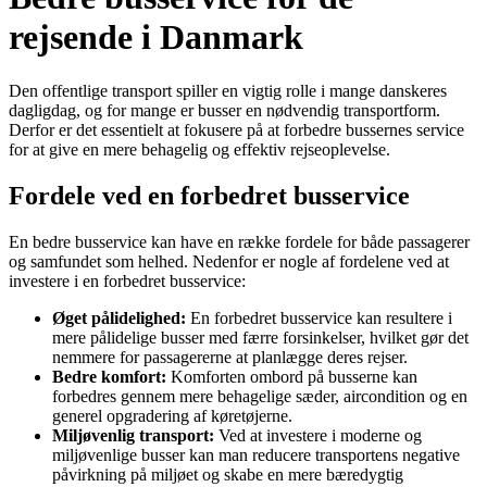
rejsende i Danmark
Den offentlige transport spiller en vigtig rolle i mange danskeres
dagligdag, og for mange er busser en nødvendig transportform.
Derfor er det essentielt at fokusere på at forbedre bussernes service
for at give en mere behagelig og effektiv rejseoplevelse.
Fordele ved en forbedret busservice
En bedre busservice kan have en række fordele for både passagerer
og samfundet som helhed. Nedenfor er nogle af fordelene ved at
investere i en forbedret busservice:
Øget pålidelighed:
En forbedret busservice kan resultere i
mere pålidelige busser med færre forsinkelser, hvilket gør det
nemmere for passagererne at planlægge deres rejser.
Bedre komfort:
Komforten ombord på busserne kan
forbedres gennem mere behagelige sæder, aircondition og en
generel opgradering af køretøjerne.
Miljøvenlig transport:
Ved at investere i moderne og
miljøvenlige busser kan man reducere transportens negative
påvirkning på miljøet og skabe en mere bæredygtig