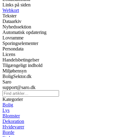
Links på siden
Webkort
Tekster
Dataarkiv
Nyhedssektion
Automatisk opdatering
Lovramme
Sporingselementer
Persondata
Licens
Handelsbetingelser
Tilgængeligt indhold
Miljøhensyn
BoligSektor.dk
Saro
support@saro.dk
Kategorier
Bolig
Lys
Blomster
Dekoration
Hvidevarer
Borde