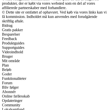
produkter, der er købt via vores websted som en del af vores
affilierede partnerskaber med forhandlere.
© Dette site er omfattet af ophavsret. Ved køb via vores links kan vi
få kommission. Indholdet må kun anvendes med forudgående
skriftlig aftale.
Bidrag
Gratis pakker
Besparelser
Feedback
Produktguides
Supportguides
Videoindhold
Bruger
Mit område
Plan
Beløb
Goder
Funktionaliteter
Forum
Bliv følger
Abonnér
Online fællesskab
Opdateringer
Community
Lokalsamfund