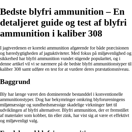
Bedste blyfri ammunition – En
detaljeret guide og test af blyfri
ammunition i kaliber 308
I jagtverdenen er korrekt ammunition afgørende for både præcisionen
og bæredygtigheden af jagtaktiviteter. Med fokus på miljøvenlighed og
sikkerhed har blyfri ammunition vundet stigende popularitet, og i
denne artikel vil vi se nærmere på de bedste blyfri ammunitionstyper til
kaliber 308 samt udføre en test for at vurdere deres præstationsniveau.
Baggrund
Bly har længe været den dominerende bestanddel i konventionelle
ammunitionstyper. Dog har bekymringer omkring blyforureningens
miljømæssige og sundhedsmæssige skadelige virkninger ført til
udviklingen af blyfri alternativer. Blyfri ammunition, der er fremstillet
af materialer som kobber, tin eller zink, har vist sig at være et effektivt
og miljøvenligt valg.