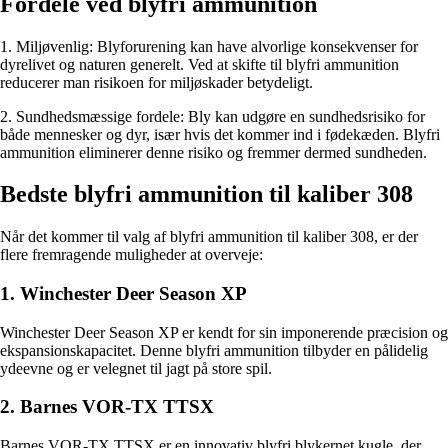
Fordele ved blyfri ammunition
1. Miljøvenlig: Blyforurening kan have alvorlige konsekvenser for
dyrelivet og naturen generelt. Ved at skifte til blyfri ammunition
reducerer man risikoen for miljøskader betydeligt.
2. Sundhedsmæssige fordele: Bly kan udgøre en sundhedsrisiko for
både mennesker og dyr, især hvis det kommer ind i fødekæden. Blyfri
ammunition eliminerer denne risiko og fremmer dermed sundheden.
Bedste blyfri ammunition til kaliber 308
Når det kommer til valg af blyfri ammunition til kaliber 308, er der
flere fremragende muligheder at overveje:
1. Winchester Deer Season XP
Winchester Deer Season XP er kendt for sin imponerende præcision og
ekspansionskapacitet. Denne blyfri ammunition tilbyder en pålidelig
ydeevne og er velegnet til jagt på store spil.
2. Barnes VOR-TX TTSX
Barnes VOR-TX TTSX er en innovativ blyfri blykernet kugle, der