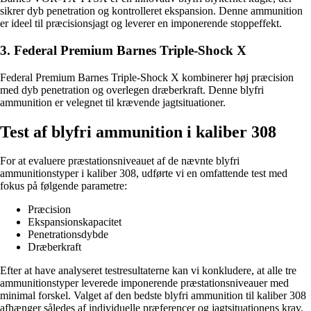
sikrer dyb penetration og kontrolleret ekspansion. Denne ammunition
er ideel til præcisionsjagt og leverer en imponerende stoppeffekt.
3. Federal Premium Barnes Triple-Shock X
Federal Premium Barnes Triple-Shock X kombinerer høj præcision
med dyb penetration og overlegen dræberkraft. Denne blyfri
ammunition er velegnet til krævende jagtsituationer.
Test af blyfri ammunition i kaliber 308
For at evaluere præstationsniveauet af de nævnte blyfri
ammunitionstyper i kaliber 308, udførte vi en omfattende test med
fokus på følgende parametre:
Præcision
Ekspansionskapacitet
Penetrationsdybde
Dræberkraft
Efter at have analyseret testresultaterne kan vi konkludere, at alle tre
ammunitionstyper leverede imponerende præstationsniveauer med
minimal forskel. Valget af den bedste blyfri ammunition til kaliber 308
afhænger således af individuelle præferencer og jagtsituationens krav.