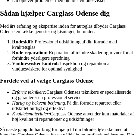
Du oplever problemer med din bils vinduesvisker
Sådan hjælper Carglass Odense dig
Med års erfaring og ekspertise inden for autoglas tilbyder Carglass
Odense en række tjenester og løsninger, herunder:
Rudeskift:
Professionel udskiftning af din forrude med
kvalitetsglas
Rude reparation:
Reparation af mindre skader og revner for at
forhindre yderligere spredning
Vinduesvisker kontrol:
Inspektion og reparation af
vinduesviskere for optimal synlighed
Fordele ved at vælge Carglass Odense
Erfarne teknikere:
Carglass Odenses teknikere er specialiserede
og garanterer en professionel service
Hurtig og bekvem betjening:
Få din forrude repareret eller
udskiftet hurtigt og effektivt
Kvalitetsmaterialer:
Carglass Odense anvender kun materialer af
høj kvalitet til reparationer og udskiftninger
Så næste gang du har brug for hjælp til din bilrude, tøv ikke med at
kontakte Carglass Odense for en pålidelig og professionel løsning. Din