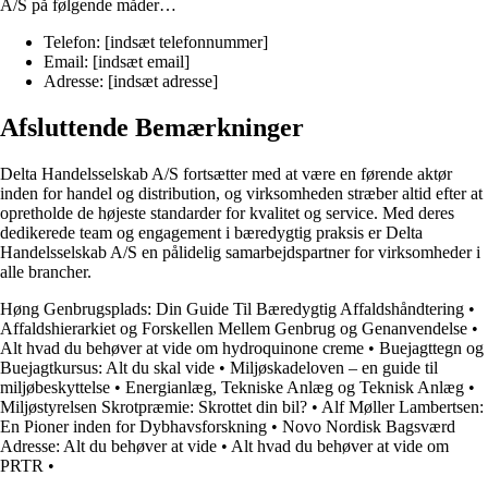
A/S på følgende måder…
Telefon: [indsæt telefonnummer]
Email: [indsæt email]
Adresse: [indsæt adresse]
Afsluttende Bemærkninger
Delta Handelsselskab A/S fortsætter med at være en førende aktør
inden for handel og distribution, og virksomheden stræber altid efter at
opretholde de højeste standarder for kvalitet og service. Med deres
dedikerede team og engagement i bæredygtig praksis er Delta
Handelsselskab A/S en pålidelig samarbejdspartner for virksomheder i
alle brancher.
Høng Genbrugsplads: Din Guide Til Bæredygtig Affaldshåndtering
•
Affaldshierarkiet og Forskellen Mellem Genbrug og Genanvendelse
•
Alt hvad du behøver at vide om hydroquinone creme
•
Buejagttegn og
Buejagtkursus: Alt du skal vide
•
Miljøskadeloven – en guide til
miljøbeskyttelse
•
Energianlæg, Tekniske Anlæg og Teknisk Anlæg
•
Miljøstyrelsen Skrotpræmie: Skrottet din bil?
•
Alf Møller Lambertsen:
En Pioner inden for Dybhavsforskning
•
Novo Nordisk Bagsværd
Adresse: Alt du behøver at vide
•
Alt hvad du behøver at vide om
PRTR
•