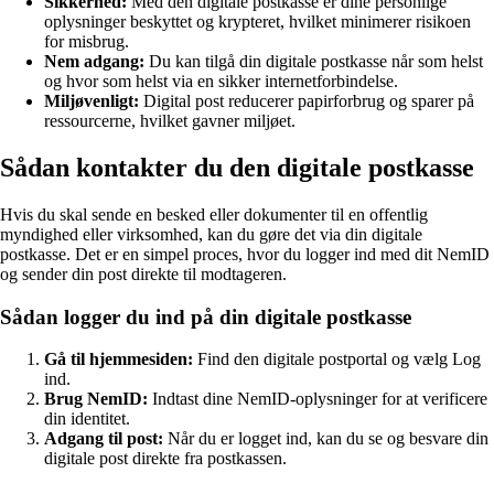
Sikkerhed:
Med den digitale postkasse er dine personlige
oplysninger beskyttet og krypteret, hvilket minimerer risikoen
for misbrug.
Nem adgang:
Du kan tilgå din digitale postkasse når som helst
og hvor som helst via en sikker internetforbindelse.
Miljøvenligt:
Digital post reducerer papirforbrug og sparer på
ressourcerne, hvilket gavner miljøet.
Sådan kontakter du den digitale postkasse
Hvis du skal sende en besked eller dokumenter til en offentlig
myndighed eller virksomhed, kan du gøre det via din digitale
postkasse. Det er en simpel proces, hvor du logger ind med dit NemID
og sender din post direkte til modtageren.
Sådan logger du ind på din digitale postkasse
Gå til hjemmesiden:
Find den digitale postportal og vælg Log
ind.
Brug NemID:
Indtast dine NemID-oplysninger for at verificere
din identitet.
Adgang til post:
Når du er logget ind, kan du se og besvare din
digitale post direkte fra postkassen.