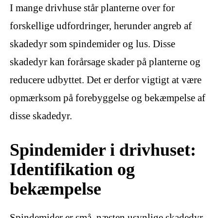
I mange drivhuse står planterne over for
forskellige udfordringer, herunder angreb af
skadedyr som spindemider og lus. Disse
skadedyr kan forårsage skader på planterne og
reducere udbyttet. Det er derfor vigtigt at være
opmærksom på forebyggelse og bekæmpelse af
disse skadedyr.
Spindemider i drivhuset:
Identifikation og
bekæmpelse
Spindemider er små, næsten usynlige skadedyr,