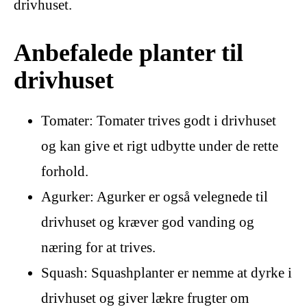
drivhuset.
Anbefalede planter til
drivhuset
Tomater: Tomater trives godt i drivhuset
og kan give et rigt udbytte under de rette
forhold.
Agurker: Agurker er også velegnede til
drivhuset og kræver god vanding og
næring for at trives.
Squash: Squashplanter er nemme at dyrke i
drivhuset og giver lækre frugter om