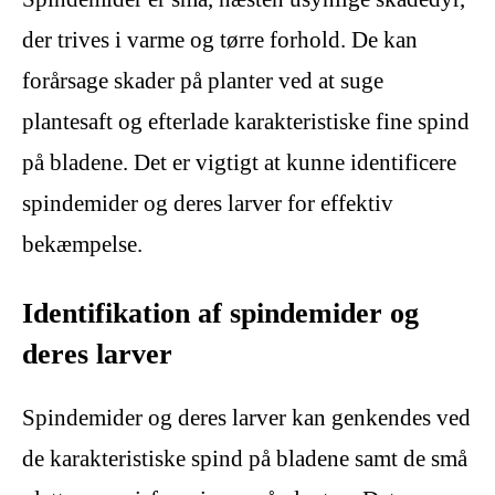
der trives i varme og tørre forhold. De kan
forårsage skader på planter ved at suge
plantesaft og efterlade karakteristiske fine spind
på bladene. Det er vigtigt at kunne identificere
spindemider og deres larver for effektiv
bekæmpelse.
Identifikation af spindemider og
deres larver
Spindemider og deres larver kan genkendes ved
de karakteristiske spind på bladene samt de små