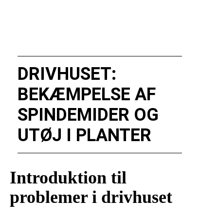
DRIVHUSET:
BEKÆMPELSE AF
SPINDEMIDER OG
UTØJ I PLANTER
Introduktion til
problemer i drivhuset