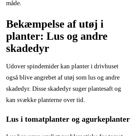
måde.
Bekæmpelse af utøj i
planter: Lus og andre
skadedyr
Udover spindemider kan planter i drivhuset
også blive angrebet af utøj som lus og andre
skadedyr. Disse skadedyr suger plantesaft og
kan svække planterne over tid.
Lus i tomatplanter og agurkeplanter