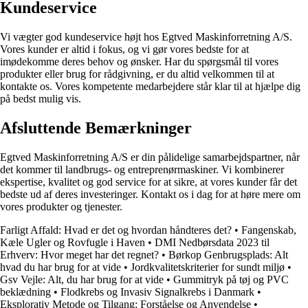
Kundeservice
Vi vægter god kundeservice højt hos Egtved Maskinforretning A/S.
Vores kunder er altid i fokus, og vi gør vores bedste for at
imødekomme deres behov og ønsker. Har du spørgsmål til vores
produkter eller brug for rådgivning, er du altid velkommen til at
kontakte os. Vores kompetente medarbejdere står klar til at hjælpe dig
på bedst mulig vis.
Afsluttende Bemærkninger
Egtved Maskinforretning A/S er din pålidelige samarbejdspartner, når
det kommer til landbrugs- og entreprenørmaskiner. Vi kombinerer
ekspertise, kvalitet og god service for at sikre, at vores kunder får det
bedste ud af deres investeringer. Kontakt os i dag for at høre mere om
vores produkter og tjenester.
Farligt Affald: Hvad er det og hvordan håndteres det?
•
Fangenskab,
Kæle Ugler og Rovfugle i Haven
•
DMI Nedbørsdata 2023 til
Erhverv: Hvor meget har det regnet?
•
Børkop Genbrugsplads: Alt
hvad du har brug for at vide
•
Jordkvalitetskriterier for sundt miljø
•
Gsv Vejle: Alt, du har brug for at vide
•
Gummitryk på tøj og PVC
beklædning
•
Flodkrebs og Invasiv Signalkrebs i Danmark
•
Eksplorativ Metode og Tilgang: Forståelse og Anvendelse
•