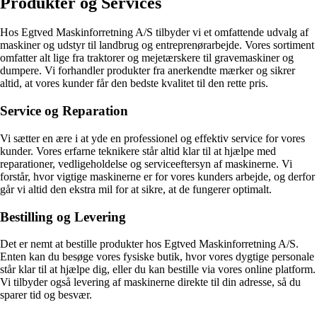
Produkter og Services
Hos Egtved Maskinforretning A/S tilbyder vi et omfattende udvalg af
maskiner og udstyr til landbrug og entreprenørarbejde. Vores sortiment
omfatter alt lige fra traktorer og mejetærskere til gravemaskiner og
dumpere. Vi forhandler produkter fra anerkendte mærker og sikrer
altid, at vores kunder får den bedste kvalitet til den rette pris.
Service og Reparation
Vi sætter en ære i at yde en professionel og effektiv service for vores
kunder. Vores erfarne teknikere står altid klar til at hjælpe med
reparationer, vedligeholdelse og serviceeftersyn af maskinerne. Vi
forstår, hvor vigtige maskinerne er for vores kunders arbejde, og derfor
går vi altid den ekstra mil for at sikre, at de fungerer optimalt.
Bestilling og Levering
Det er nemt at bestille produkter hos Egtved Maskinforretning A/S.
Enten kan du besøge vores fysiske butik, hvor vores dygtige personale
står klar til at hjælpe dig, eller du kan bestille via vores online platform.
Vi tilbyder også levering af maskinerne direkte til din adresse, så du
sparer tid og besvær.