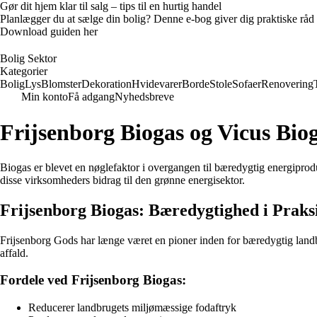
Gør dit hjem klar til salg – tips til en hurtig handel
Planlægger du at sælge din bolig? Denne e-bog giver dig praktiske råd ti
Download guiden her
Bolig Sektor
Kategorier
Bolig
Lys
Blomster
Dekoration
Hvidevarer
Borde
Stole
Sofaer
Renovering
Min konto
Få adgang
Nyhedsbreve
Frijsenborg Biogas og Vicus Bio
Biogas er blevet en nøglefaktor i overgangen til bæredygtig energiprod
disse virksomheders bidrag til den grønne energisektor.
Frijsenborg Biogas: Bæredygtighed i Praks
Frijsenborg Gods har længe været en pioner inden for bæredygtig land
affald.
Fordele ved Frijsenborg Biogas:
Reducerer landbrugets miljømæssige fodaftryk