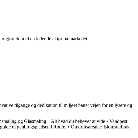
ar gjort dem til en ledende aktør på markedet.
tive tilgange og dedikation til miljøet baner vejen for en lysere og
smaling og Glasmaling – Alt hvad du behøver at vide
•
Vandpest
uide til genbrugspladsen i Rødby
•
Omdriftsarealer: Blomsterbrak