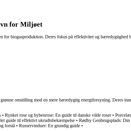
vn for Miljøet
n for biogasproduktion. Deres fokus på effektivitet og bæredygtighed h
 grønne omstilling mod en mere bæredygtig energiforsyning. Deres innova
s
•
Rynket rose og hybenrose: En guide til danske vilde roser
•
Porcelæn
 guide til effektivt ukrudtsbekæmpelse
•
Rødby Genbrugsplads: Din g
og forstå
•
Russervinduer: En grundig guide
•