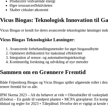
Producerer vedvarende energi
Øger ressourceeffektiviteten
Skaber cirkulær økonomi
Vicus Biogas: Teknologisk Innovation til Ga
Vicus Biogas er kendt for deres avancerede teknologiske løsninger inde
Vicus Biogas Teknologiske Løsninger:
Avancerede forbehandlingsmetoder for øget biogasudbytte
Optimeret driftskontrol for maksimal effektivitet
Integration af sensor- og automatiseringsteknologi
Kontinuerlig forskning og udvikling af nye metoder
Sammen om en Grønnere Fremtid
Både Frijsenborg Biogas og Vicus Biogas spiller afgørende roller i den
renere fremtid for os alle.
IPM Skema 2023 – Alt du behøver at vide
•
Olieudskiller til vaskeplad
(Elodea) – En guide til vandpest planten
•
MCPA græsplæne: En komplet
tilskud og regler for 2023
•
Tålepåbud: Hvorfor det er vigtigt at kende 