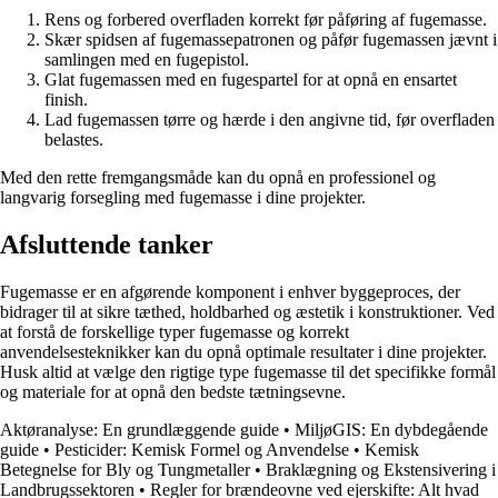
Rens og forbered overfladen korrekt før påføring af fugemasse.
Skær spidsen af fugemassepatronen og påfør fugemassen jævnt i
samlingen med en fugepistol.
Glat fugemassen med en fugespartel for at opnå en ensartet
finish.
Lad fugemassen tørre og hærde i den angivne tid, før overfladen
belastes.
Med den rette fremgangsmåde kan du opnå en professionel og
langvarig forsegling med fugemasse i dine projekter.
Afsluttende tanker
Fugemasse er en afgørende komponent i enhver byggeproces, der
bidrager til at sikre tæthed, holdbarhed og æstetik i konstruktioner. Ved
at forstå de forskellige typer fugemasse og korrekt
anvendelsesteknikker kan du opnå optimale resultater i dine projekter.
Husk altid at vælge den rigtige type fugemasse til det specifikke formål
og materiale for at opnå den bedste tætningsevne.
Aktøranalyse: En grundlæggende guide
•
MiljøGIS: En dybdegående
guide
•
Pesticider: Kemisk Formel og Anvendelse
•
Kemisk
Betegnelse for Bly og Tungmetaller
•
Braklægning og Ekstensivering i
Landbrugssektoren
•
Regler for brændeovne ved ejerskifte: Alt hvad