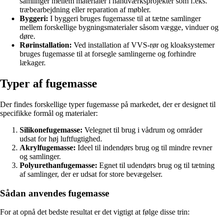
samlinger mellem materialer i håndværksprojekter som f.eks.
træbearbejdning eller reparation af møbler.
Byggeri:
I byggeri bruges fugemasse til at tætne samlinger
mellem forskellige bygningsmaterialer såsom vægge, vinduer og
døre.
Rørinstallation:
Ved installation af VVS-rør og kloaksystemer
bruges fugemasse til at forsegle samlingerne og forhindre
lækager.
Typer af fugemasse
Der findes forskellige typer fugemasse på markedet, der er designet til
specifikke formål og materialer:
Silikonefugemasse:
Velegnet til brug i vådrum og områder
udsat for høj luftfugtighed.
Akrylfugemasse:
Ideel til indendørs brug og til mindre revner
og samlinger.
Polyurethanfugemasse:
Egnet til udendørs brug og til tætning
af samlinger, der er udsat for store bevægelser.
Sådan anvendes fugemasse
For at opnå det bedste resultat er det vigtigt at følge disse trin: