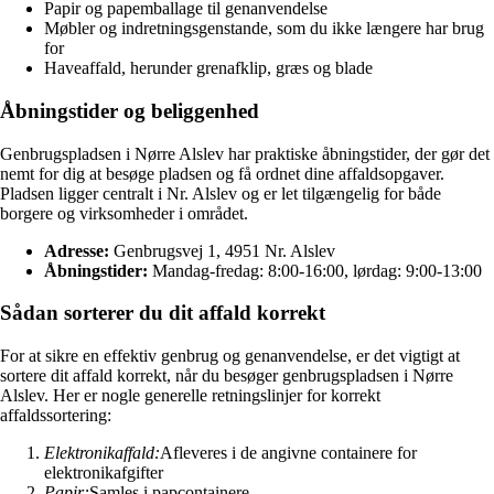
Papir og papemballage til genanvendelse
Møbler og indretningsgenstande, som du ikke længere har brug
for
Haveaffald, herunder grenafklip, græs og blade
Åbningstider og beliggenhed
Genbrugspladsen i Nørre Alslev har praktiske åbningstider, der gør det
nemt for dig at besøge pladsen og få ordnet dine affaldsopgaver.
Pladsen ligger centralt i Nr. Alslev og er let tilgængelig for både
borgere og virksomheder i området.
Adresse:
Genbrugsvej 1, 4951 Nr. Alslev
Åbningstider:
Mandag-fredag: 8:00-16:00, lørdag: 9:00-13:00
Sådan sorterer du dit affald korrekt
For at sikre en effektiv genbrug og genanvendelse, er det vigtigt at
sortere dit affald korrekt, når du besøger genbrugspladsen i Nørre
Alslev. Her er nogle generelle retningslinjer for korrekt
affaldssortering:
Elektronikaffald:
Afleveres i de angivne containere for
elektronikafgifter
Papir:
Samles i papcontainere