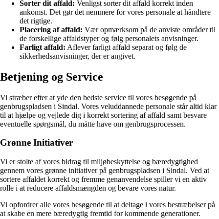
Sorter dit affald:
Venligst sorter dit affald korrekt inden
ankomst. Det gør det nemmere for vores personale at håndtere
det rigtige.
Placering af affald:
Vær opmærksom på de anviste områder til
de forskellige affaldstyper og følg personalets anvisninger.
Farligt affald:
Aflever farligt affald separat og følg de
sikkerhedsanvisninger, der er angivet.
Betjening og Service
Vi stræber efter at yde den bedste service til vores besøgende på
genbrugspladsen i Sindal. Vores veluddannede personale står altid klar
til at hjælpe og vejlede dig i korrekt sortering af affald samt besvare
eventuelle spørgsmål, du måtte have om genbrugsprocessen.
Grønne Initiativer
Vi er stolte af vores bidrag til miljøbeskyttelse og bæredygtighed
gennem vores grønne initiativer på genbrugspladsen i Sindal. Ved at
sortere affaldet korrekt og fremme genanvendelse spiller vi en aktiv
rolle i at reducere affaldsmængden og bevare vores natur.
Vi opfordrer alle vores besøgende til at deltage i vores bestræbelser på
at skabe en mere bæredygtig fremtid for kommende generationer.