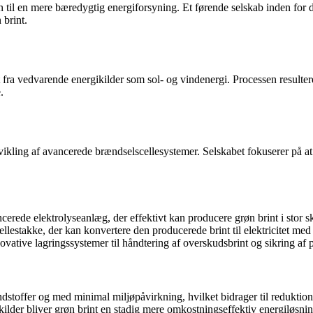
n til en mere bæredygtig energiforsyning. Et førende selskab inden for 
 brint.
t fra vedvarende energikilder som sol- og vindenergi. Processen resulter
.
ling af avancerede brændselscellesystemer. Selskabet fokuserer på at
ede elektrolyseanlæg, der effektivt kan producere grøn brint i stor sk
stakke, der kan konvertere den producerede brint til elektricitet med h
tive lagringssystemer til håndtering af overskudsbrint og sikring af p
ndstoffer og med minimal miljøpåvirkning, hvilket bidrager til redukti
ilder bliver grøn brint en stadig mere omkostningseffektiv energiløsnin