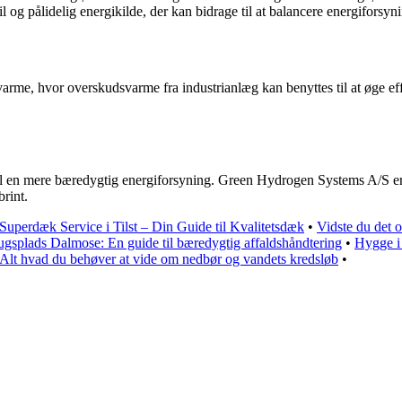
l og pålidelig energikilde, der kan bidrage til at balancere energiforsyn
arme, hvor overskudsvarme fra industrianlæg kan benyttes til at øge eff
 til en mere bæredygtig energiforsyning. Green Hydrogen Systems A/S er
brint.
Superdæk Service i Tilst – Din Guide til Kvalitetsdæk
•
Vidste du det 
gsplads Dalmose: En guide til bæredygtig affaldshåndtering
•
Hygge i
Alt hvad du behøver at vide om nedbør og vandets kredsløb
•