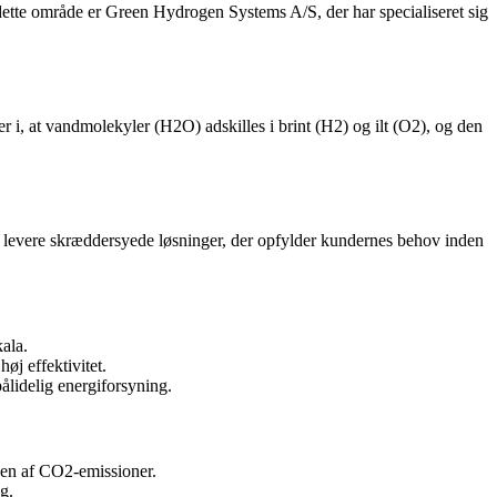
dette område er Green Hydrogen Systems A/S, der har specialiseret sig
er i, at vandmolekyler (H2O) adskilles i brint (H2) og ilt (O2), og den
 levere skræddersyede løsninger, der opfylder kundernes behov inden
ala.
øj effektivitet.
ålidelig energiforsyning.
onen af CO2-emissioner.
g.