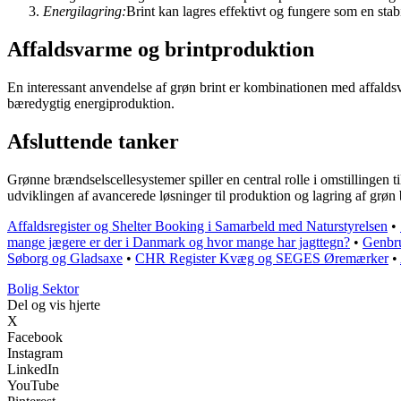
Energilagring:
Brint kan lagres effektivt og fungere som en stabi
Affaldsvarme og brintproduktion
En interessant anvendelse af grøn brint er kombinationen med affaldsv
bæredygtig energiproduktion.
Afsluttende tanker
Grønne brændselscellesystemer spiller en central rolle i omstillingen
udviklingen af avancerede løsninger til produktion og lagring af grøn 
Affaldsregister og Shelter Booking i Samarbeld med Naturstyrelsen
•
mange jægere er der i Danmark og hvor mange har jagttegn?
•
Genbru
Søborg og Gladsaxe
•
CHR Register Kvæg og SEGES Øremærker
•
Bolig Sektor
Del og vis hjerte
X
Facebook
Instagram
LinkedIn
YouTube