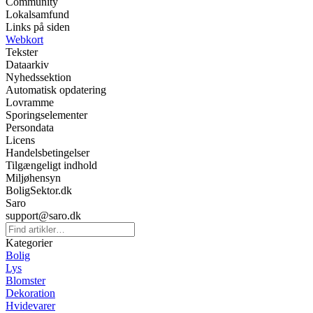
Community
Lokalsamfund
Links på siden
Webkort
Tekster
Dataarkiv
Nyhedssektion
Automatisk opdatering
Lovramme
Sporingselementer
Persondata
Licens
Handelsbetingelser
Tilgængeligt indhold
Miljøhensyn
BoligSektor.dk
Saro
support@saro.dk
Kategorier
Bolig
Lys
Blomster
Dekoration
Hvidevarer