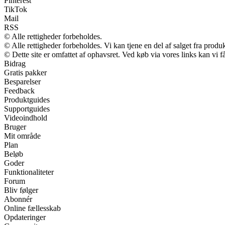
Pinterest
TikTok
Mail
RSS
© Alle rettigheder forbeholdes.
© Alle rettigheder forbeholdes. Vi kan tjene en del af salget fra produ
© Dette site er omfattet af ophavsret. Ved køb via vores links kan vi
Bidrag
Gratis pakker
Besparelser
Feedback
Produktguides
Supportguides
Videoindhold
Bruger
Mit område
Plan
Beløb
Goder
Funktionaliteter
Forum
Bliv følger
Abonnér
Online fællesskab
Opdateringer