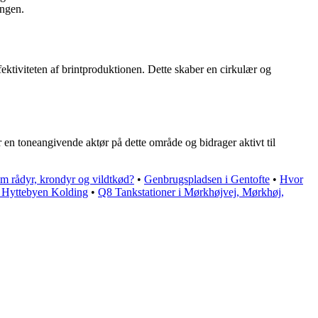
ingen.
ektiviteten af brintproduktionen. Dette skaber en cirkulær og
 en toneangivende aktør på dette område og bidrager aktivt til
om rådyr, krondyr og vildtkød?
•
Genbrugspladsen i Gentofte
•
Hvor
 Hyttebyen Kolding
•
Q8 Tankstationer i Mørkhøjvej, Mørkhøj,