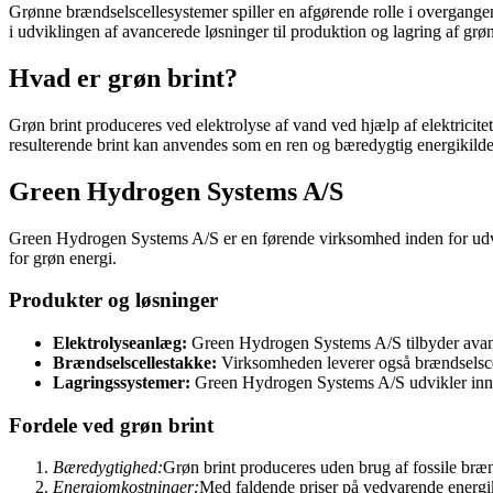
Grønne brændselscellesystemer spiller en afgørende rolle i overgange
i udviklingen af avancerede løsninger til produktion og lagring af grøn
Hvad er grøn brint?
Grøn brint produceres ved elektrolyse af vand ved hjælp af elektricite
resulterende brint kan anvendes som en ren og bæredygtig energikilde
Green Hydrogen Systems A/S
Green Hydrogen Systems A/S er en førende virksomhed inden for udvik
for grøn energi.
Produkter og løsninger
Elektrolyseanlæg:
Green Hydrogen Systems A/S tilbyder avancer
Brændselscellestakke:
Virksomheden leverer også brændselscelle
Lagringssystemer:
Green Hydrogen Systems A/S udvikler innova
Fordele ved grøn brint
Bæredygtighed:
Grøn brint produceres uden brug af fossile bræ
Energiomkostninger:
Med faldende priser på vedvarende energik