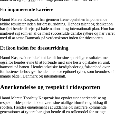
En imponerende karriere
Hanni Merete Kasprzak har gennem årene opnået en imponerende
række resultater inden for dressurridning. Hendes talent og dedikation
har ført hende til sejre på både nationalt og internationalt plan. Hun har
markeret sig som en af de mest succesfulde danske ryttere og har været
med til at sætte Danmark på verdenskortet inden for ridesporten.
Et ikon inden for dressurridning
Hanni Kasprzak er ikke blot kendt for sine sportslige resultater, men
også for hendes evne til at forbinde med sine heste og skabe en unik
harmoni på banen. Hendes tekniske færdigheder og følsomhed over
for hestenes behov gør hende til en exceptionel rytter, som beundres af
mange både i Danmark og internationalt.
Anerkendelse og respekt i ridesporten
Hanni Merete Toosbuy Kasprzak har opnået stor anerkendelse og
respekt i ridesporten takket være sine utallige triumfer og bidrag til
sporten. Hendes engagement i at uddanne og inspirere kommende
generationer af ryttere har gjort hende til en rollemodel for mange.