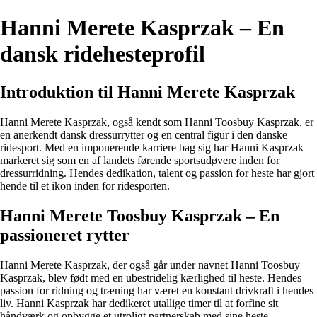
Hanni Merete Kasprzak – En
dansk ridehesteprofil
Introduktion til Hanni Merete Kasprzak
Hanni Merete Kasprzak, også kendt som Hanni Toosbuy Kasprzak, er
en anerkendt dansk dressurrytter og en central figur i den danske
ridesport. Med en imponerende karriere bag sig har Hanni Kasprzak
markeret sig som en af landets førende sportsudøvere inden for
dressurridning. Hendes dedikation, talent og passion for heste har gjort
hende til et ikon inden for ridesporten.
Hanni Merete Toosbuy Kasprzak – En
passioneret rytter
Hanni Merete Kasprzak, der også går under navnet Hanni Toosbuy
Kasprzak, blev født med en ubestridelig kærlighed til heste. Hendes
passion for ridning og træning har været en konstant drivkraft i hendes
liv. Hanni Kasprzak har dedikeret utallige timer til at forfine sit
håndværk og opbygge et utroligt partnerskab med sine heste.