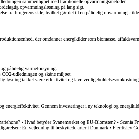
ledningen sammenlignet med traditionelle opvarmningsmetoder.
delagtig opvarmningsløsning på lang sigt.
e fra brugerens side, hvilket gør det til en pålidelig opvarmningskilde
eproduktionsenhed, der omdanner energikilder som biomasse, affaldsvar
 og pålidelig varmeforsyning.
re CO2-udledningen og skåne miljøet.
g løsning takket være effektivitet og lave vedligeholdelsesomkostning
og energieffektivitet. Gennem investeringer i ny teknologi og energiki
mariehøne?
•
Hvad betyder Svanemærket og EU-Blomsten?
•
Scania Fr
tgørelsen: En vejledning til beskyttede arter i Danmark
•
Fjerritslev G