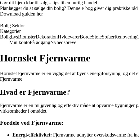
Gør dit hjem klar til salg – tips til en hurtig handel
Planlægger du at sælge din bolig? Denne e-bog giver dig praktiske råd ti
Download guiden her
Bolig Sektor
Kategorier
Bolig
Lys
Blomster
Dekoration
Hvidevarer
Borde
Stole
Sofaer
Renovering
Min konto
Få adgang
Nyhedsbreve
Hornslet Fjernvarme
Hornslet Fjernvarme er en vigtig del af byens energiforsyning, og det e
Fjernvarme.
Hvad er Fjernvarme?
Fjernvarme er en miljøvenlig og effektiv måde at opvarme bygninger på 
virksomheder i området.
Fordele ved Fjernvarme:
Energi-effektivitet:
Fjernvarme udnytter overskudsvarme fra indus