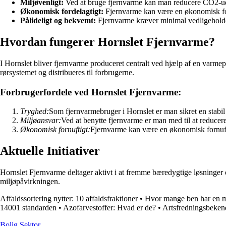
Miljøvenligt:
Ved at bruge fjernvarme kan man reducere CO2-ud
Økonomisk fordelagtigt:
Fjernvarme kan være en økonomisk for
Pålideligt og bekvemt:
Fjernvarme kræver minimal vedligeholdels
Hvordan fungerer Hornslet Fjernvarme?
I Hornslet bliver fjernvarme produceret centralt ved hjælp af en varm
rørsystemet og distribueres til forbrugerne.
Forbrugerfordele ved Hornslet Fjernvarme:
Tryghed:
Som fjernvarmebruger i Hornslet er man sikret en stabil
Miljøansvar:
Ved at benytte fjernvarme er man med til at reduce
Økonomisk fornuftigt:
Fjernvarme kan være en økonomisk fornufti
Aktuelle Initiativer
Hornslet Fjernvarme deltager aktivt i at fremme bæredygtige løsninger 
miljøpåvirkningen.
Affaldssortering nytter: 10 affaldsfraktioner
•
Hvor mange ben har en 
14001 standarden
•
Azofarvestoffer: Hvad er de?
•
Artsfredningsbekend
Bolig Sektor