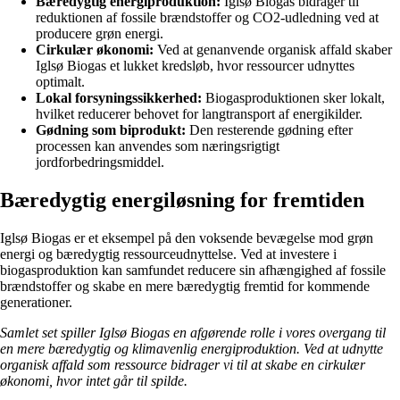
Bæredygtig energiproduktion:
Iglsø Biogas bidrager til
reduktionen af fossile brændstoffer og CO2-udledning ved at
producere grøn energi.
Cirkulær økonomi:
Ved at genanvende organisk affald skaber
Iglsø Biogas et lukket kredsløb, hvor ressourcer udnyttes
optimalt.
Lokal forsyningssikkerhed:
Biogasproduktionen sker lokalt,
hvilket reducerer behovet for langtransport af energikilder.
Gødning som biprodukt:
Den resterende gødning efter
processen kan anvendes som næringsrigtigt
jordforbedringsmiddel.
Bæredygtig energiløsning for fremtiden
Iglsø Biogas er et eksempel på den voksende bevægelse mod grøn
energi og bæredygtig ressourceudnyttelse. Ved at investere i
biogasproduktion kan samfundet reducere sin afhængighed af fossile
brændstoffer og skabe en mere bæredygtig fremtid for kommende
generationer.
Samlet set spiller Iglsø Biogas en afgørende rolle i vores overgang til
en mere bæredygtig og klimavenlig energiproduktion. Ved at udnytte
organisk affald som ressource bidrager vi til at skabe en cirkulær
økonomi, hvor intet går til spilde.