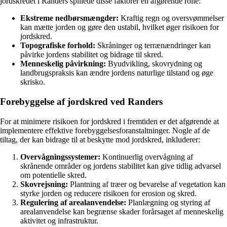
jordskredet i Randers spillede disse faktorer en afgørende rolle:
Ekstreme nedbørsmængder:
Kraftig regn og oversvømmelser
kan mætte jorden og gøre den ustabil, hvilket øger risikoen for
jordskred.
Topografiske forhold:
Skråninger og terrænændringer kan
påvirke jordens stabilitet og bidrage til skred.
Menneskelig påvirkning:
Byudvikling, skovrydning og
landbrugspraksis kan ændre jordens naturlige tilstand og øge
skrisko.
Forebyggelse af jordskred ved Randers
For at minimere risikoen for jordskred i fremtiden er det afgørende at
implementere effektive forebyggelsesforanstaltninger. Nogle af de
tiltag, der kan bidrage til at beskytte mod jordskred, inkluderer:
Overvågningssystemer:
Kontinuerlig overvågning af
skrånende områder og jordens stabilitet kan give tidlig advarsel
om potentielle skred.
Skovrejsning:
Plantning af træer og bevarelse af vegetation kan
styrke jorden og reducere risikoen for erosion og skred.
Regulering af arealanvendelse:
Planlægning og styring af
arealanvendelse kan begrænse skader forårsaget af menneskelig
aktivitet og infrastruktur.