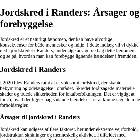
Jordskred i Randers: Årsager og
forebyggelse
Jordskred er et naturligt fænomen, der kan have alvorlige
konsekvenser for både mennesker og miljø. I dette indlæg vil vi dykke
ned i jordskredet i Randers, undersøge årsagerne bag dette fænomen
og se på, hvordan man kan forebygge lignende hændelser i fremtiden.
Jordskred i Randers
I 2020 blev Randers ramt af et voldsomt jordskred, der skabte
bekymring og ødelæggelse i området. Skredet forårsagede materielle
skader og truede sikkerheden for lokalbefolkningen. Det er vigtigt at
forstå, hvad der ligger bag sådanne hændelser for at kunne tage de rette
forholdsregler.
Årsager til jordskred i Randers
Jordskred kan udløses af flere faktorer, herunder ekstreme vejrforhold,
jordstruktur, skråninger og menneskelig aktivitet. I tilfældet med