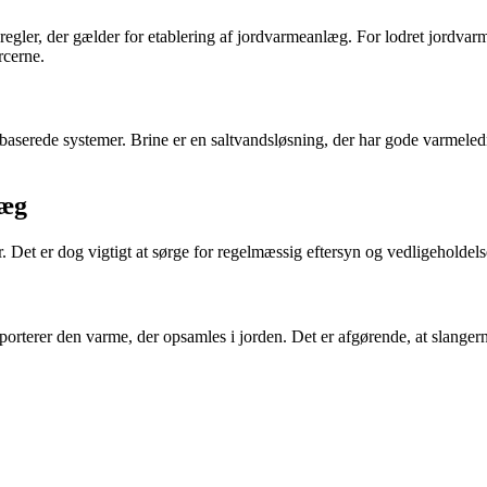
gler, der gælder for etablering af jordvarmeanlæg. For lodret jordvarm
rcerne.
lbaserede systemer. Brine er en saltvandsløsning, der har gode varmel
læg
 Det er dog vigtigt at sørge for regelmæssig eftersyn og vedligeholdelse f
orterer den varme, der opsamles i jorden. Det er afgørende, at slangerne