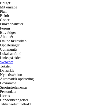
Bruger
Mit område
Plan
Beløb
Goder
Funktionaliteter
Forum
Bliv følger
Abonnér
Online fællesskab
Opdateringer
Community
Lokalsamfund
Links på siden
Webkort
Tekster
Dataarkiv
Nyhedssektion
Automatisk opdatering
Lovramme
Sporingselementer
Persondata
Licens
Handelsbetingelser
Tilgængeligt indhold