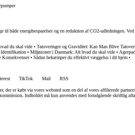
mepumper
rage til både energibesparelser og en reduktion af CO2-udledningen. Ved
hvad du skal vide
•
Tatoveringer og Graviditet: Kan Man Blive Tatove
Identifikation
•
Miljøzoner i Danmark: Alt hvad du skal vide
•
Agerpadd
e Konsekvenser
•
Sådan bekæmper du effektivt væggelus i dit hjem
•
terest
TikTok
Mail
RSS
ter, der er købt via vores websted som en del af vores affilierede partne
få kommission. Indholdet må kun anvendes med forudgående skriftlig afta