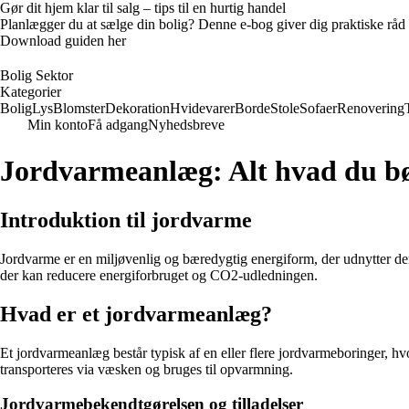
Gør dit hjem klar til salg – tips til en hurtig handel
Planlægger du at sælge din bolig? Denne e-bog giver dig praktiske råd ti
Download guiden her
Bolig Sektor
Kategorier
Bolig
Lys
Blomster
Dekoration
Hvidevarer
Borde
Stole
Sofaer
Renovering
Min konto
Få adgang
Nyhedsbreve
Jordvarmeanlæg: Alt hvad du b
Introduktion til jordvarme
Jordvarme er en miljøvenlig og bæredygtig energiform, der udnytter de
der kan reducere energiforbruget og CO2-udledningen.
Hvad er et jordvarmeanlæg?
Et jordvarmeanlæg består typisk af en eller flere jordvarmeboringer, h
transporteres via væsken og bruges til opvarmning.
Jordvarmebekendtgørelsen og tilladelser