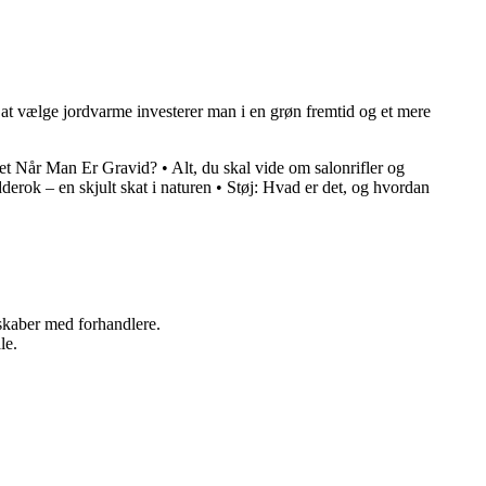
 at vælge jordvarme investerer man i en grøn fremtid og et mere
ret Når Man Er Gravid?
•
Alt, du skal vide om salonrifler og
erok – en skjult skat i naturen
•
Støj: Hvad er det, og hvordan
rskaber med forhandlere.
le.