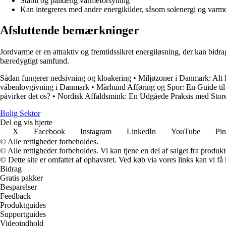
Stabil og pålidelig varmeforsyning
Kan integreres med andre energikilder, såsom solenergi og var
Afsluttende bemærkninger
Jordvarme er en attraktiv og fremtidssikret energiløsning, der kan bid
bæredygtigt samfund.
Sådan fungerer nedsivning og kloakering
•
Miljøzoner i Danmark: Alt 
våbenlovgivning i Danmark
•
Mårhund Afføring og Spor: En Guide til 
påvirker det os?
•
Nordisk Affaldsmink: En Udgåede Praksis med Stor
Bolig Sektor
Del og vis hjerte
X
Facebook
Instagram
LinkedIn
YouTube
Pin
© Alle rettigheder forbeholdes.
© Alle rettigheder forbeholdes. Vi kan tjene en del af salget fra produk
© Dette site er omfattet af ophavsret. Ved køb via vores links kan vi 
Bidrag
Gratis pakker
Besparelser
Feedback
Produktguides
Supportguides
Videoindhold