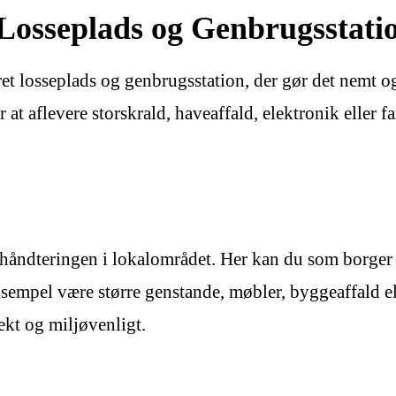
Losseplads og Genbrugsstati
t losseplads og genbrugsstation, der gør det nemt og
 aflevere storskrald, haveaffald, elektronik eller farl
shåndteringen i lokalområdet. Her kan du som borger af
sempel være større genstande, møbler, byggeaffald el
rekt og miljøvenligt.