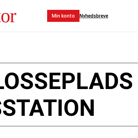
tor
Min konto
Nyhedsbreve
LOSSEPLADS
STATION