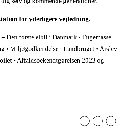
e dig selv og kommende generationer.
tion for yderligere vejledning.
 – Den første elbil i Danmark
•
Fugemasse:
ng
•
Miljøgodkendelse i Landbruget
•
Årslev
oilet
•
Affaldsbekendtgørelsen 2023 og