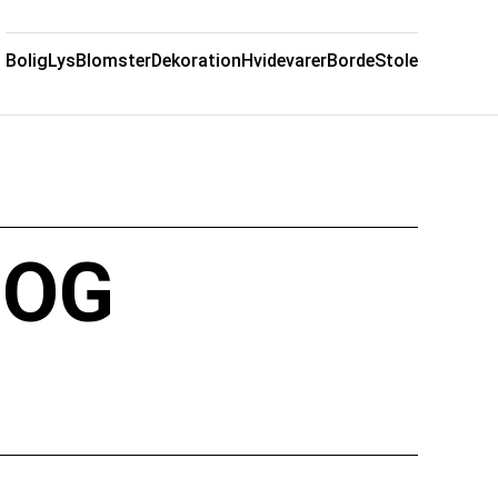
Bolig
Lys
Blomster
Dekoration
Hvidevarer
Borde
Stole
 OG