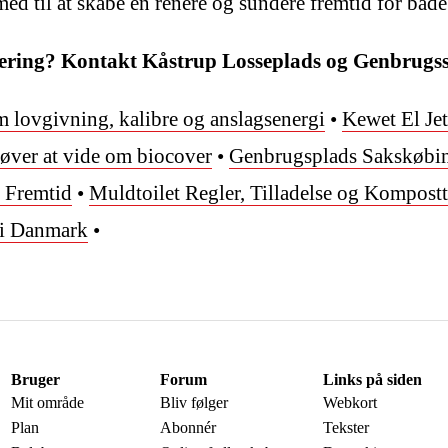
ed til at skabe en renere og sundere fremtid for båd
ering? Kontakt Kåstrup Losseplads og Genbrugssta
m lovgivning, kalibre og anslagsenergi
•
Kewet El Jet
øver at vide om biocover
•
Genbrugsplads Sakskøbi
 Fremtid
•
Muldtoilet Regler, Tilladelse og Kompostt
 i Danmark
•
Bruger
Forum
Links på siden
Mit område
Bliv følger
Webkort
Plan
Abonnér
Tekster