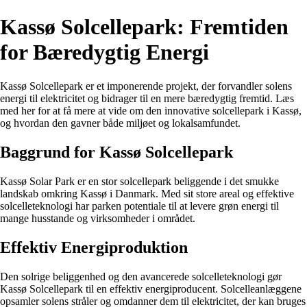
Kassø Solcellepark: Fremtiden
for Bæredygtig Energi
Kassø Solcellepark er et imponerende projekt, der forvandler solens
energi til elektricitet og bidrager til en mere bæredygtig fremtid. Læs
med her for at få mere at vide om den innovative solcellepark i Kassø,
og hvordan den gavner både miljøet og lokalsamfundet.
Baggrund for Kassø Solcellepark
Kassø Solar Park er en stor solcellepark beliggende i det smukke
landskab omkring Kassø i Danmark. Med sit store areal og effektive
solcelleteknologi har parken potentiale til at levere grøn energi til
mange husstande og virksomheder i området.
Effektiv Energiproduktion
Den solrige beliggenhed og den avancerede solcelleteknologi gør
Kassø Solcellepark til en effektiv energiproducent. Solcelleanlæggene
opsamler solens stråler og omdanner dem til elektricitet, der kan bruges