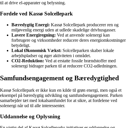
til at drive el-apparater og belysning.
Fordele ved Kassø Solcellepark
Bæredygtig Energi:
Kassø Solcellepark producerer ren og
miljøvenlig energi uden at udlede skadelige drivhusgasser.
Lavere Energiregning:
Ved at anvende solenergi kan
forbrugere og virksomheder reducere deres energiomkostninger
betydeligt.
Lokal Økonomisk Vækst:
Solcelleparken skaber lokale
arbejdspladser og øger aktiviteten i området.
CO2-Reduktion:
Ved at erstatte fossile brændstoffer med
solenergi bidrager parken til at reducere CO2-udledningen.
Samfundsengagement og Bæredygtighed
Kassø Solcellepark er ikke kun en kilde til grøn energi, men også et
eksempel på bæredygtig udvikling og samfundsengagement. Parken
samarbejder tæt med lokalsamfundet for at sikre, at fordelene ved
solenergi når ud til alle interessenter.
Uddannelse og Oplysning
En vigtig del af Kassø Solcelleparks initiativer er uddannelse og