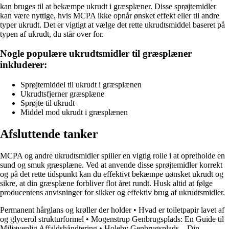
kan bruges til at bekæmpe ukrudt i græsplæner. Disse sprøjtemidler
kan være nyttige, hvis MCPA ikke opnår ønsket effekt eller til andre
typer ukrudt. Det er vigtigt at vælge det rette ukrudtsmiddel baseret på
typen af ukrudt, du står over for.
Nogle populære ukrudtsmidler til græsplæner
inkluderer:
Sprøjtemiddel til ukrudt i græsplænen
Ukrudtsfjerner græsplæne
Sprøjte til ukrudt
Middel mod ukrudt i græsplænen
Afsluttende tanker
MCPA og andre ukrudtsmidler spiller en vigtig rolle i at opretholde en
sund og smuk græsplæne. Ved at anvende disse sprøjtemidler korrekt
og på det rette tidspunkt kan du effektivt bekæmpe uønsket ukrudt og
sikre, at din græsplæne forbliver flot året rundt. Husk altid at følge
producentens anvisninger for sikker og effektiv brug af ukrudtsmidler.
Permanent hårglans og krøller der holder
•
Hvad er toiletpapir lavet af
og glycerol strukturformel
•
Mogenstrup Genbrugsplads: En Guide til
Miljøvenlig Affaldshåndtering
•
Holeby Genbrugsplads – Din