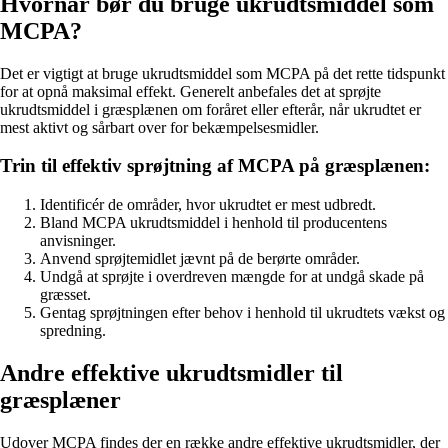
Hvornår bør du bruge ukrudtsmiddel som
MCPA?
Det er vigtigt at bruge ukrudtsmiddel som MCPA på det rette tidspunkt
for at opnå maksimal effekt. Generelt anbefales det at sprøjte
ukrudtsmiddel i græsplænen om foråret eller efterår, når ukrudtet er
mest aktivt og sårbart over for bekæmpelsesmidler.
Trin til effektiv sprøjtning af MCPA på græsplænen:
Identificér de områder, hvor ukrudtet er mest udbredt.
Bland MCPA ukrudtsmiddel i henhold til producentens
anvisninger.
Anvend sprøjtemidlet jævnt på de berørte områder.
Undgå at sprøjte i overdreven mængde for at undgå skade på
græsset.
Gentag sprøjtningen efter behov i henhold til ukrudtets vækst og
spredning.
Andre effektive ukrudtsmidler til
græsplæner
Udover MCPA findes der en række andre effektive ukrudtsmidler, der