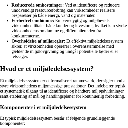
Reducerede omkostninger:
Ved at identificere og reducere
unødvendigt ressourceforbrug kan virksomheder realisere
besparelser på både energi, vand og materialer.
Forbedret omdømme:
En bæredygtig og miljøbevidst
virksomhed tiltaler både kunder og investorer, hvilket kan styrke
virksomhedens omdømme og differentiere den fra
konkurrenterne.
Overholdelse af miljøregler:
Et effektivt miljøledelsessystem
sikrer, at virksomheden opererer i overensstemmelse med
gældende miljølovgivning og undgår potentielle bøder eller
retssager.
Hvad er et miljøledelsessystem?
Et miljøledelsessystem er et formaliseret rammeværk, der sigter mod at
styre virksomhedens miljømæssige præstationer. Det indebærer typisk
et systematisk tilgang til at identificere og håndtere miljøpåvirkninger
samt etablering af mål og handlingsplaner for kontinuerlig forbedring.
Komponenter i et miljøledelsessystem
Et typisk miljøledelsessystem består af følgende grundlæggende
komponenter: