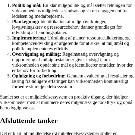
Politik og mål:
En klar miljøpolitik og mål sætter retningen for
virksomhedens miljøledelsesindsats og sikrer engagement fra
ledelsen og medarbejderne.
Planlægning:
Identifikation af miljøpåvirkninger,
lovgivningskrav og ressourcebehov danner grundlaget for
udvikling af handlingsplaner.
Implementering:
Udrulning af planer, ressourceallokering og
kompetenceudvikling er afgørende for at sikre, at miljømål og -
politik implementeres effektivt.
Overvågning og måling:
Regelmæssig overvågning og
rapportering af miljøpræstationer giver indsigt i, om
virksomheden opnår sine mål og identificerer områder, hvor der
er behov for forbedring.
Opfølgning og forbedring:
Gennem evaluering af resultater og
læring fra tidligere erfaringer kan virksomheden kontinuerligt
forbedre sit miljøledelsessystem.
Samlet set er et miljøledelsessystem en proaktiv tilgang, der hjælper
virksomheder med at minimere deres miljømæssige fodaftryk og opnå
bæredygtig vækst.
Afsluttende tanker
Det er klart, at miljøledelse og miljøledelsessystemer spiller en