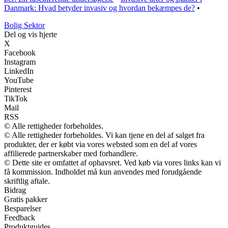
Danmark: Hvad betyder invasiv og hvordan bekæmpes de?
•
Bolig Sektor
Del og vis hjerte
X
Facebook
Instagram
LinkedIn
YouTube
Pinterest
TikTok
Mail
RSS
© Alle rettigheder forbeholdes.
© Alle rettigheder forbeholdes. Vi kan tjene en del af salget fra
produkter, der er købt via vores websted som en del af vores
affilierede partnerskaber med forhandlere.
© Dette site er omfattet af ophavsret. Ved køb via vores links kan vi
få kommission. Indholdet må kun anvendes med forudgående
skriftlig aftale.
Bidrag
Gratis pakker
Besparelser
Feedback
Produktguides