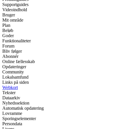
Supportguides
Videoindhold
Bruger
Mit område
Plan
Beløb
Goder
Funktionaliteter
Forum
Bliv følger
Abonnér
Online fællesskab
Opdateringer
Community
Lokalsamfund
Links på siden
Webkort
Tekster
Dataarkiv
Nyhedssektion
Automatisk opdatering
Lovramme
Sporingselementer
Persondata
Licens