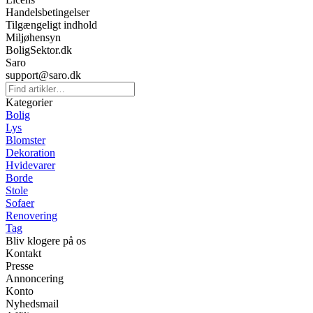
Handelsbetingelser
Tilgængeligt indhold
Miljøhensyn
BoligSektor.dk
Saro
support@saro.dk
Kategorier
Bolig
Lys
Blomster
Dekoration
Hvidevarer
Borde
Stole
Sofaer
Renovering
Tag
Bliv klogere på os
Kontakt
Presse
Annoncering
Konto
Nyhedsmail