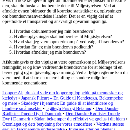
Hvis du ikke længere bruger din brændeovn eller ønsker at udskifte
den, skal du huske at indberette dette til Miljøstyrelsen. Ved at
afmelde ovnen bidrager du til korrekte statistikker og oplysninger
om brændeovnsanvendelse i landet. Det er en vigtig del af at
opretholde et transparent og ansvarligt opvarmningsmiljø.
Hvordan dokumenterer jeg min brændeovn?
Hvilke oplysninger skal indberettes til Miljøstyrelsen?
Hvad skal jeg være opmærksom på ved valg af brændeovn?
Hvordan får jeg min brændeovn godkendt?
Hvordan afmelder jeg min brændeovn?
Afslutningsvis er det vigtigt at være opmærksom på Miljøstyrelsens
retningslinjer og krav vedrørende brændeovne for at bidrage til en
bæredygtig og miljøvenlig opvarmning. Ved at følge reglerne kan du
være med til at sikre en renere luft og et sundere miljø for
kommende generationer.
Lopper: Alt, du skal vide om lopper og loppebid på mennesker og
kæledyr
•
Japansk Pileurt – En Guide til Kendetegn, Bekæmpelse
og mere
•
Skadedyr i hjemmet: En guide til at identificere og
håndtere små insekter
•
Jagttegn Pris og Betaling
•
Den Danske
Rødliste: Truede Dyr i Danmark
•
Den Danske Rødliste: Truede
Dyr i Danmark
•
Sådan bekæmper du effektivt væggelus i dit hjem
•
Ozonlaget og dets betydning for vores atmosfære
•
Verdens største
øer: En fascinerende undersøgelse
•
Invasive arter og planter i