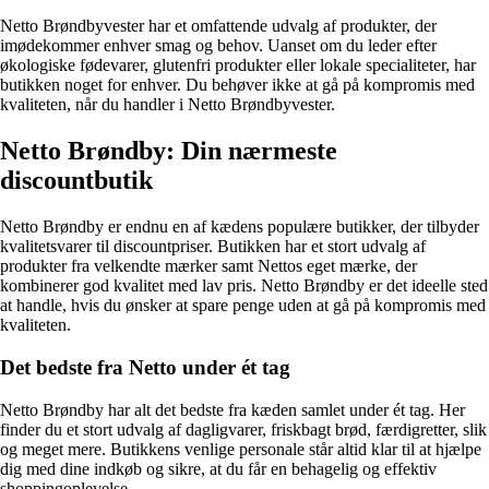
Netto Brøndbyvester har et omfattende udvalg af produkter, der
imødekommer enhver smag og behov. Uanset om du leder efter
økologiske fødevarer, glutenfri produkter eller lokale specialiteter, har
butikken noget for enhver. Du behøver ikke at gå på kompromis med
kvaliteten, når du handler i Netto Brøndbyvester.
Netto Brøndby: Din nærmeste
discountbutik
Netto Brøndby er endnu en af kædens populære butikker, der tilbyder
kvalitetsvarer til discountpriser. Butikken har et stort udvalg af
produkter fra velkendte mærker samt Nettos eget mærke, der
kombinerer god kvalitet med lav pris. Netto Brøndby er det ideelle sted
at handle, hvis du ønsker at spare penge uden at gå på kompromis med
kvaliteten.
Det bedste fra Netto under ét tag
Netto Brøndby har alt det bedste fra kæden samlet under ét tag. Her
finder du et stort udvalg af dagligvarer, friskbagt brød, færdigretter, slik
og meget mere. Butikkens venlige personale står altid klar til at hjælpe
dig med dine indkøb og sikre, at du får en behagelig og effektiv
shoppingoplevelse.