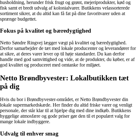
husholdning, herunder frisk frugt og grønt, mejeriprodukter, kød og
fisk samt et bredt udvalg af kolonialvarer. Butikkens velassorterede
sortiment sikrer, at du altid kan få fat på dine favoritvarer uden at
sprænge budgettet.
Fokus på kvalitet og bæredygtighed
Netto Søndre Ringvej lægger vægt på kvalitet og bæredygtighed.
Derfor samarbejder de tæt med lokale producenter og leverandører for
at sikre, at deres varer lever op til høje standarder. Du kan derfor
handle med god samvittighed og vide, at de produkter, du køber, er af
god kvalitet og produceret med omtanke for miljøet.
Netto Brøndbyvester: Lokalbutikken tæt
på dig
Hvis du bor i Brøndbyvester-området, er Netto Brøndbyvester din
lokale supermarkedskæde. Her finder du altid friske varer og venligt
personale, der står klar til at hjælpe dig med dine indkøb. Butikkens
hyggelige atmosfære og gode priser gør den til et populært valg for
mange lokale indbyggere.
Udvalg til enhver smag