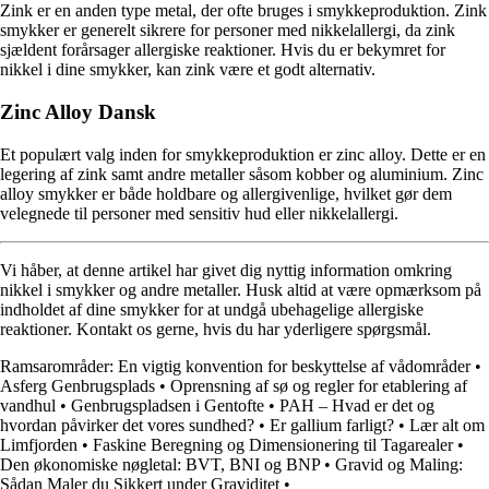
Zink er en anden type metal, der ofte bruges i smykkeproduktion. Zink
smykker er generelt sikrere for personer med nikkelallergi, da zink
sjældent forårsager allergiske reaktioner. Hvis du er bekymret for
nikkel i dine smykker, kan zink være et godt alternativ.
Zinc Alloy Dansk
Et populært valg inden for smykkeproduktion er zinc alloy. Dette er en
legering af zink samt andre metaller såsom kobber og aluminium. Zinc
alloy smykker er både holdbare og allergivenlige, hvilket gør dem
velegnede til personer med sensitiv hud eller nikkelallergi.
Vi håber, at denne artikel har givet dig nyttig information omkring
nikkel i smykker og andre metaller. Husk altid at være opmærksom på
indholdet af dine smykker for at undgå ubehagelige allergiske
reaktioner. Kontakt os gerne, hvis du har yderligere spørgsmål.
Ramsarområder: En vigtig konvention for beskyttelse af vådområder
•
Asferg Genbrugsplads
•
Oprensning af sø og regler for etablering af
vandhul
•
Genbrugspladsen i Gentofte
•
PAH – Hvad er det og
hvordan påvirker det vores sundhed?
•
Er gallium farligt?
•
Lær alt om
Limfjorden
•
Faskine Beregning og Dimensionering til Tagarealer
•
Den økonomiske nøgletal: BVT, BNI og BNP
•
Gravid og Maling:
Sådan Maler du Sikkert under Graviditet
•