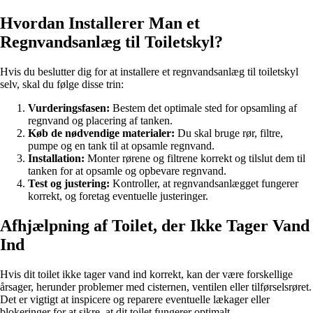
Hvordan Installerer Man et
Regnvandsanlæg til Toiletskyl?
Hvis du beslutter dig for at installere et regnvandsanlæg til toiletskyl
selv, skal du følge disse trin:
Vurderingsfasen:
Bestem det optimale sted for opsamling af
regnvand og placering af tanken.
Køb de nødvendige materialer:
Du skal bruge rør, filtre,
pumpe og en tank til at opsamle regnvand.
Installation:
Monter rørene og filtrene korrekt og tilslut dem til
tanken for at opsamle og opbevare regnvand.
Test og justering:
Kontroller, at regnvandsanlægget fungerer
korrekt, og foretag eventuelle justeringer.
Afhjælpning af Toilet, der Ikke Tager Vand
Ind
Hvis dit toilet ikke tager vand ind korrekt, kan der være forskellige
årsager, herunder problemer med cisternen, ventilen eller tilførselsrøret.
Det er vigtigt at inspicere og reparere eventuelle lækager eller
blokeringer for at sikre, at dit toilet fungerer optimalt.