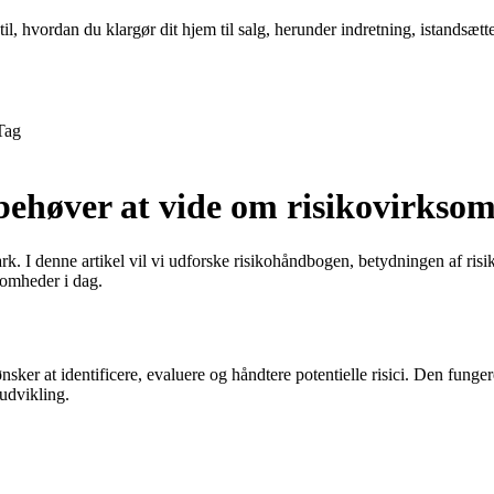
l, hvordan du klargør dit hjem til salg, herunder indretning, istandsætte
Tag
behøver at vide om risikovirks
. I denne artikel vil vi udforske risikohåndbogen, betydningen af ris
somheder i dag.
er at identificere, evaluere og håndtere potentielle risici. Den fungerer
udvikling.