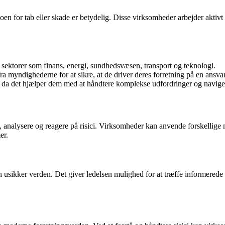
oen for tab eller skade er betydelig. Disse virksomheder arbejder aktivt 
ektorer som finans, energi, sundhedsvæsen, transport og teknologi.
fra myndighederne for at sikre, at de driver deres forretning på en ansv
r, da det hjælper dem med at håndtere komplekse udfordringer og navig
re, analysere og reagere på risici. Virksomheder kan anvende forskellige m
er.
 usikker verden. Det giver ledelsen mulighed for at træffe informerede 