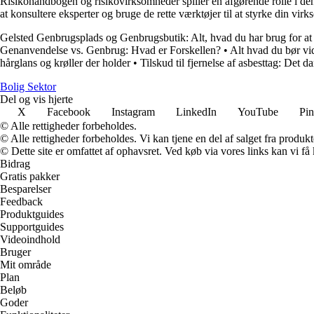
Risikohåndbogen og risikovirksomheder spiller en afgørende rolle i de
at konsultere eksperter og bruge de rette værktøjer til at styrke din vir
Gelsted Genbrugsplads og Genbrugsbutik: Alt, hvad du har brug for at
Genanvendelse vs. Genbrug: Hvad er Forskellen?
•
Alt hvad du bør v
hårglans og krøller der holder
•
Tilskud til fjernelse af asbesttag: Det
Bolig Sektor
Del og vis hjerte
X
Facebook
Instagram
LinkedIn
YouTube
Pin
© Alle rettigheder forbeholdes.
© Alle rettigheder forbeholdes. Vi kan tjene en del af salget fra produk
© Dette site er omfattet af ophavsret. Ved køb via vores links kan vi 
Bidrag
Gratis pakker
Besparelser
Feedback
Produktguides
Supportguides
Videoindhold
Bruger
Mit område
Plan
Beløb
Goder