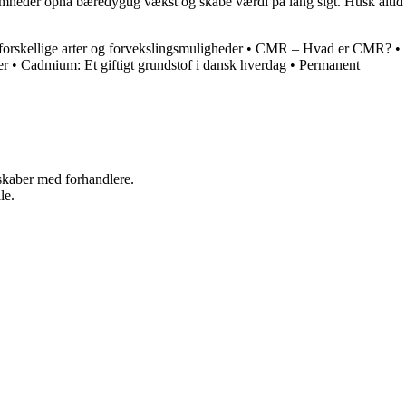
somheder opnå bæredygtig vækst og skabe værdi på lang sigt. Husk altid
 forskellige arter og forvekslingsmuligheder
•
CMR – Hvad er CMR?
•
er
•
Cadmium: Et giftigt grundstof i dansk hverdag
•
Permanent
rskaber med forhandlere.
le.