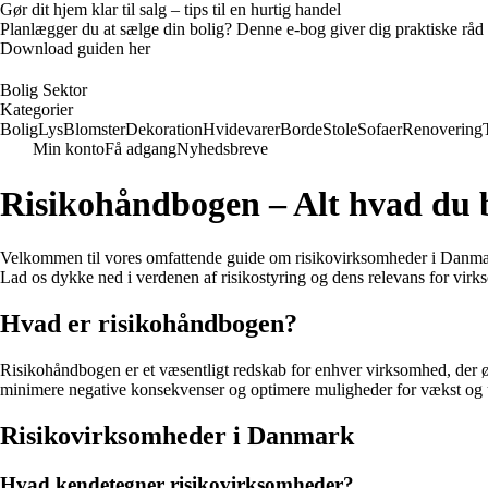
Gør dit hjem klar til salg – tips til en hurtig handel
Planlægger du at sælge din bolig? Denne e-bog giver dig praktiske råd ti
Download guiden her
Bolig Sektor
Kategorier
Bolig
Lys
Blomster
Dekoration
Hvidevarer
Borde
Stole
Sofaer
Renovering
Min konto
Få adgang
Nyhedsbreve
Risikohåndbogen – Alt hvad du 
Velkommen til vores omfattende guide om risikovirksomheder i Danmark
Lad os dykke ned i verdenen af risikostyring og dens relevans for virk
Hvad er risikohåndbogen?
Risikohåndbogen er et væsentligt redskab for enhver virksomhed, der ønsk
minimere negative konsekvenser og optimere muligheder for vækst og 
Risikovirksomheder i Danmark
Hvad kendetegner risikovirksomheder?