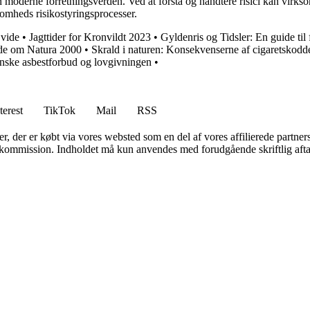
n moderne forretningsverden. Ved at forstå og håndtere risici kan virk
ksomheds risikostyringsprocesser.
 vide
•
Jagttider for Kronvildt 2023
•
Gyldenris og Tidsler: En guide til
ide om Natura 2000
•
Skrald i naturen: Konsekvenserne af cigaretskodd
 danske asbestforbud og lovgivningen
•
terest
TikTok
Mail
RSS
ter, der er købt via vores websted som en del af vores affilierede partne
få kommission. Indholdet må kun anvendes med forudgående skriftlig afta