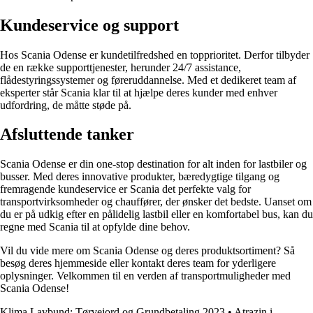
Kundeservice og support
Hos Scania Odense er kundetilfredshed en topprioritet. Derfor tilbyder
de en række supporttjenester, herunder 24/7 assistance,
flådestyringssystemer og føreruddannelse. Med et dedikeret team af
eksperter står Scania klar til at hjælpe deres kunder med enhver
udfordring, de måtte støde på.
Afsluttende tanker
Scania Odense er din one-stop destination for alt inden for lastbiler og
busser. Med deres innovative produkter, bæredygtige tilgang og
fremragende kundeservice er Scania det perfekte valg for
transportvirksomheder og chauffører, der ønsker det bedste. Uanset om
du er på udkig efter en pålidelig lastbil eller en komfortabel bus, kan du
regne med Scania til at opfylde dine behov.
Vil du vide mere om Scania Odense og deres produktsortiment? Så
besøg deres hjemmeside eller kontakt deres team for yderligere
oplysninger. Velkommen til en verden af transportmuligheder med
Scania Odense!
Klima Lavbund: Tørvejord og Grundbetaling 2023
•
Atrazin i