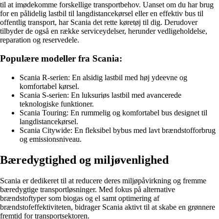
til at imødekomme forskellige transportbehov. Uanset om du har brug
for en pålidelig lastbil til langdistancekørsel eller en effektiv bus til
offentlig transport, har Scania det rette køretøj til dig. Derudover
tilbyder de også en række serviceydelser, herunder vedligeholdelse,
reparation og reservedele.
Populære modeller fra Scania:
Scania R-serien: En alsidig lastbil med høj ydeevne og
komfortabel kørsel.
Scania S-serien: En luksuriøs lastbil med avancerede
teknologiske funktioner.
Scania Touring: En rummelig og komfortabel bus designet til
langdistancekørsel.
Scania Citywide: En fleksibel bybus med lavt brændstofforbrug
og emissionsniveau.
Bæredygtighed og miljøvenlighed
Scania er dedikeret til at reducere deres miljøpåvirkning og fremme
bæredygtige transportløsninger. Med fokus på alternative
brændstoftyper som biogas og el samt optimering af
brændstofeffektiviteten, bidrager Scania aktivt til at skabe en grønnere
fremtid for transportsektoren.