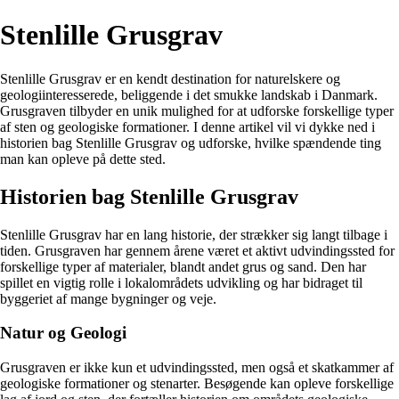
Stenlille Grusgrav
Stenlille Grusgrav er en kendt destination for naturelskere og
geologiinteresserede, beliggende i det smukke landskab i Danmark.
Grusgraven tilbyder en unik mulighed for at udforske forskellige typer
af sten og geologiske formationer. I denne artikel vil vi dykke ned i
historien bag Stenlille Grusgrav og udforske, hvilke spændende ting
man kan opleve på dette sted.
Historien bag Stenlille Grusgrav
Stenlille Grusgrav har en lang historie, der strækker sig langt tilbage i
tiden. Grusgraven har gennem årene været et aktivt udvindingssted for
forskellige typer af materialer, blandt andet grus og sand. Den har
spillet en vigtig rolle i lokalområdets udvikling og har bidraget til
byggeriet af mange bygninger og veje.
Natur og Geologi
Grusgraven er ikke kun et udvindingssted, men også et skatkammer af
geologiske formationer og stenarter. Besøgende kan opleve forskellige