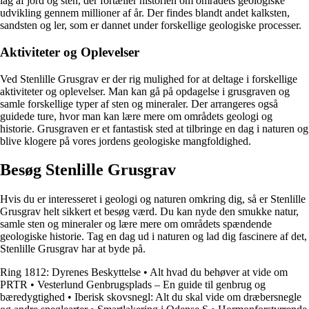
lag af jord og sten, der fortæller historien om områdets geologiske
udvikling gennem millioner af år. Der findes blandt andet kalksten,
sandsten og ler, som er dannet under forskellige geologiske processer.
Aktiviteter og Oplevelser
Ved Stenlille Grusgrav er der rig mulighed for at deltage i forskellige
aktiviteter og oplevelser. Man kan gå på opdagelse i grusgraven og
samle forskellige typer af sten og mineraler. Der arrangeres også
guidede ture, hvor man kan lære mere om områdets geologi og
historie. Grusgraven er et fantastisk sted at tilbringe en dag i naturen og
blive klogere på vores jordens geologiske mangfoldighed.
Besøg Stenlille Grusgrav
Hvis du er interesseret i geologi og naturen omkring dig, så er Stenlille
Grusgrav helt sikkert et besøg værd. Du kan nyde den smukke natur,
samle sten og mineraler og lære mere om områdets spændende
geologiske historie. Tag en dag ud i naturen og lad dig fascinere af det,
Stenlille Grusgrav har at byde på.
Ring 1812: Dyrenes Beskyttelse
•
Alt hvad du behøver at vide om
PRTR
•
Vesterlund Genbrugsplads – En guide til genbrug og
bæredygtighed
•
Iberisk skovsnegl: Alt du skal vide om dræbersnegle