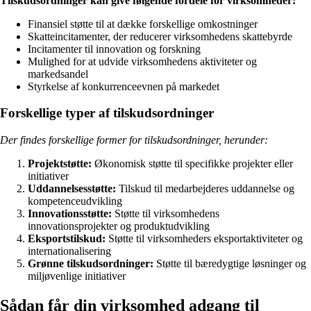
Tilskudsordninger kan give følgende fordele for virksomheder:
Finansiel støtte til at dække forskellige omkostninger
Skatteincitamenter, der reducerer virksomhedens skattebyrde
Incitamenter til innovation og forskning
Mulighed for at udvide virksomhedens aktiviteter og
markedsandel
Styrkelse af konkurrenceevnen på markedet
Forskellige typer af tilskudsordninger
Der findes forskellige former for tilskudsordninger, herunder:
Projektstøtte:
Økonomisk støtte til specifikke projekter eller
initiativer
Uddannelsesstøtte:
Tilskud til medarbejderes uddannelse og
kompetenceudvikling
Innovationsstøtte:
Støtte til virksomhedens
innovationsprojekter og produktudvikling
Eksportstilskud:
Støtte til virksomheders eksportaktiviteter og
internationalisering
Grønne tilskudsordninger:
Støtte til bæredygtige løsninger og
miljøvenlige initiativer
Sådan får din virksomhed adgang til