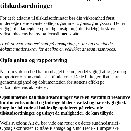
tilskudsordninger
For at få adgang til tilskudsordninger bør din virksomhed først
undersøge de relevante støtteprogrammer og ansøgningskrav. Det er
vigtigt at udarbejde en grundig ansøgning, der tydeligt beskriver
virksomhedens behov og formål med støtten.
Husk at være opmærksom på ansøgningsfrister og eventuelle
dokumentationskrav for at sikre en vellykket ansøgningsproces.
Opfølgning og rapportering
Når din virksomhed har modtaget tilskud, er det vigtigt at følge op og
rapportere om anvendelsen af midlerne. Dette bidrager til at sikre
gennemsigtighed og dokumentation for støttens effekt på
virksomhedens aktiviteter.
Opsummende kan tilskudsordninger være en værdifuld ressource
for din virksomhed og bidrage til dens vækst og bæredygtighed.
Sørg for løbende at holde dig opdateret på relevante
tilskudsordninger og udnyt de muligheder, de kan tilbyde.
Weils sygdom: Alt du bør vide om rotter og deres sundhedsrisici
•
Opdag skønheden i Stråsø Plantage og Vind Hede
•
Europæiske