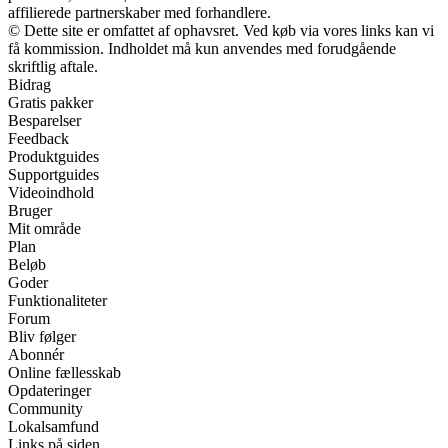
affilierede partnerskaber med forhandlere.
© Dette site er omfattet af ophavsret. Ved køb via vores links kan vi
få kommission. Indholdet må kun anvendes med forudgående
skriftlig aftale.
Bidrag
Gratis pakker
Besparelser
Feedback
Produktguides
Supportguides
Videoindhold
Bruger
Mit område
Plan
Beløb
Goder
Funktionaliteter
Forum
Bliv følger
Abonnér
Online fællesskab
Opdateringer
Community
Lokalsamfund
Links på siden