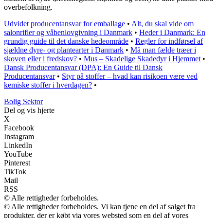
overbefolkning.
Udvidet producentansvar for emballage
•
Alt, du skal vide om
salonrifler og våbenlovgivning i Danmark
•
Heder i Danmark: En
grundig guide til det danske hedeområde
•
Regler for indførsel af
sjældne dyre- og plantearter i Danmark
•
Må man fælde træer i
skoven eller i fredskov?
•
Mus – Skadelige Skadedyr i Hjemmet
•
Dansk Producentansvar (DPA): En Guide til Dansk
Producentansvar
•
Styr på stoffer – hvad kan risikoen være ved
kemiske stoffer i hverdagen?
•
Bolig Sektor
Del og vis hjerte
X
Facebook
Instagram
LinkedIn
YouTube
Pinterest
TikTok
Mail
RSS
© Alle rettigheder forbeholdes.
© Alle rettigheder forbeholdes. Vi kan tjene en del af salget fra
produkter, der er købt via vores websted som en del af vores