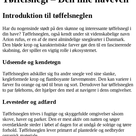
Introduktion til tøffelsneglen
Har du nogensinde stødt på den skønne og interessante tøffelsnegl i
din have? Tøffelsneglen, også kendt under sit videnskabelige navn
Arion rufus, er en af de mest almindelige sneglearter i Danmark.
Den bløde krop og karakteristiske farver gør den til en fascinerende
skabning, der spiller en vigtig rolle i økosystemet.
Udseende og kendetegn
Tøffelsneglen adskiller sig fra andre snegle ved sine slanke,
kegleformede krop og flamboyante farvemønstre. Den kan variere i
farver fra orange og rød til brun og sort. Derudover har tøffelsneglen
to par følehorns, der hjælper den med at navigere i dens omgivelser.
Levesteder og adfærd
Tøffelsneglen trives i fugtige og skyggefulde omgivelser såsom
skove, haver og parker. Den er mest aktiv om natten og søger
overdækkede steder i løbet af dagen for at undgå de solrige og tørre
forhold. Tøffelsneglen lever primært af plantedele og nedbryder
organisk materiale.