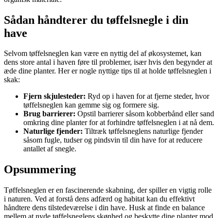
Sådan håndterer du tøffelsnegle i din
have
Selvom tøffelsneglen kan være en nyttig del af økosystemet, kan
dens store antal i haven føre til problemer, især hvis den begynder at
æde dine planter. Her er nogle nyttige tips til at holde tøffelsneglen i
skak:
Fjern skjulesteder:
Ryd op i haven for at fjerne steder, hvor
tøffelsneglen kan gemme sig og formere sig.
Brug barrierer:
Opstil barrierer såsom kobberbånd eller sand
omkring dine planter for at forhindre tøffelsneglen i at nå dem.
Naturlige fjender:
Tiltræk tøffelsneglens naturlige fjender
såsom fugle, tudser og pindsvin til din have for at reducere
antallet af snegle.
Opsummering
Tøffelsneglen er en fascinerende skabning, der spiller en vigtig rolle
i naturen. Ved at forstå dens adfærd og habitat kan du effektivt
håndtere dens tilstedeværelse i din have. Husk at finde en balance
mellem at nyde tøffelsneglens skønhed og beskytte dine planter mod