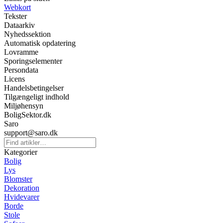
Webkort
Tekster
Dataarkiv
Nyhedssektion
Automatisk opdatering
Lovramme
Sporingselementer
Persondata
Licens
Handelsbetingelser
Tilgængeligt indhold
Miljøhensyn
BoligSektor.dk
Saro
support@saro.dk
Kategorier
Bolig
Lys
Blomster
Dekoration
Hvidevarer
Borde
Stole