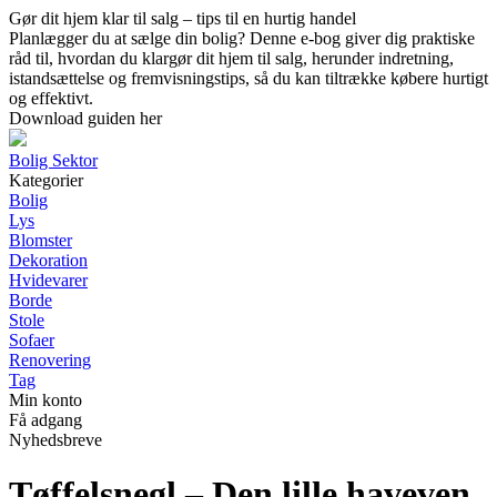
Gør dit hjem klar til salg – tips til en hurtig handel
Planlægger du at sælge din bolig? Denne e-bog giver dig praktiske
råd til, hvordan du klargør dit hjem til salg, herunder indretning,
istandsættelse og fremvisningstips, så du kan tiltrække købere hurtigt
og effektivt.
Download guiden her
Bolig Sektor
Kategorier
Bolig
Lys
Blomster
Dekoration
Hvidevarer
Borde
Stole
Sofaer
Renovering
Tag
Min konto
Få adgang
Nyhedsbreve
Tøffelsnegl – Den lille haveven