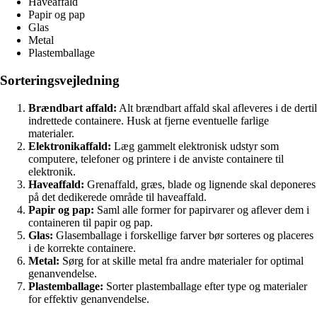
Haveaffald
Papir og pap
Glas
Metal
Plastemballage
Sorteringsvejledning
Brændbart affald:
Alt brændbart affald skal afleveres i de dertil
indrettede containere. Husk at fjerne eventuelle farlige
materialer.
Elektronikaffald:
Læg gammelt elektronisk udstyr som
computere, telefoner og printere i de anviste containere til
elektronik.
Haveaffald:
Grenaffald, græs, blade og lignende skal deponeres
på det dedikerede område til haveaffald.
Papir og pap:
Saml alle former for papirvarer og aflever dem i
containeren til papir og pap.
Glas:
Glasemballage i forskellige farver bør sorteres og placeres
i de korrekte containere.
Metal:
Sørg for at skille metal fra andre materialer for optimal
genanvendelse.
Plastemballage:
Sorter plastemballage efter type og materialer
for effektiv genanvendelse.