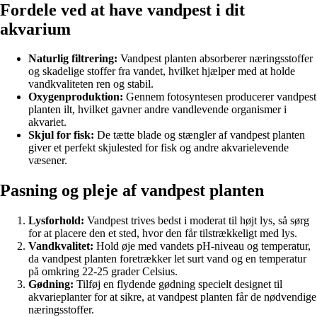
Fordele ved at have vandpest i dit
akvarium
Naturlig filtrering:
Vandpest planten absorberer næringsstoffer
og skadelige stoffer fra vandet, hvilket hjælper med at holde
vandkvaliteten ren og stabil.
Oxygenproduktion:
Gennem fotosyntesen producerer vandpest
planten ilt, hvilket gavner andre vandlevende organismer i
akvariet.
Skjul for fisk:
De tætte blade og stængler af vandpest planten
giver et perfekt skjulested for fisk og andre akvarielevende
væsener.
Pasning og pleje af vandpest planten
Lysforhold:
Vandpest trives bedst i moderat til højt lys, så sørg
for at placere den et sted, hvor den får tilstrækkeligt med lys.
Vandkvalitet:
Hold øje med vandets pH-niveau og temperatur,
da vandpest planten foretrækker let surt vand og en temperatur
på omkring 22-25 grader Celsius.
Gødning:
Tilføj en flydende gødning specielt designet til
akvarieplanter for at sikre, at vandpest planten får de nødvendige
næringsstoffer.