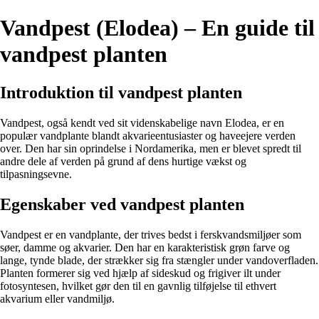
Vandpest (Elodea) – En guide til
vandpest planten
Introduktion til vandpest planten
Vandpest, også kendt ved sit videnskabelige navn Elodea, er en
populær vandplante blandt akvarieentusiaster og haveejere verden
over. Den har sin oprindelse i Nordamerika, men er blevet spredt til
andre dele af verden på grund af dens hurtige vækst og
tilpasningsevne.
Egenskaber ved vandpest planten
Vandpest er en vandplante, der trives bedst i ferskvandsmiljøer som
søer, damme og akvarier. Den har en karakteristisk grøn farve og
lange, tynde blade, der strækker sig fra stængler under vandoverfladen.
Planten formerer sig ved hjælp af sideskud og frigiver ilt under
fotosyntesen, hvilket gør den til en gavnlig tilføjelse til ethvert
akvarium eller vandmiljø.