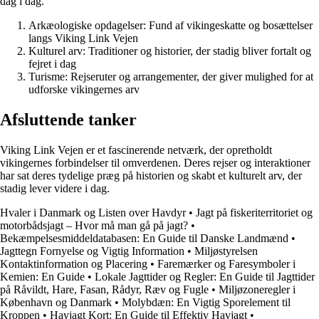
dag i dag.
Arkæologiske opdagelser: Fund af vikingeskatte og bosættelser
langs Viking Link Vejen
Kulturel arv: Traditioner og historier, der stadig bliver fortalt og
fejret i dag
Turisme: Rejseruter og arrangementer, der giver mulighed for at
udforske vikingernes arv
Afsluttende tanker
Viking Link Vejen er et fascinerende netværk, der opretholdt
vikingernes forbindelser til omverdenen. Deres rejser og interaktioner
har sat deres tydelige præg på historien og skabt et kulturelt arv, der
stadig lever videre i dag.
Hvaler i Danmark og Listen over Havdyr
•
Jagt på fiskeriterritoriet og
motorbådsjagt – Hvor må man gå på jagt?
•
Bekæmpelsesmiddeldatabasen: En Guide til Danske Landmænd
•
Jagttegn Fornyelse og Vigtig Information
•
Miljøstyrelsen
Kontaktinformation og Placering
•
Faremærker og Faresymboler i
Kemien: En Guide
•
Lokale Jagttider og Regler: En Guide til Jagttider
på Råvildt, Hare, Fasan, Rådyr, Ræv og Fugle
•
Miljøzoneregler i
København og Danmark
•
Molybdæn: En Vigtig Sporelement til
Kroppen
•
Havjagt Kort: En Guide til Effektiv Havjagt
•