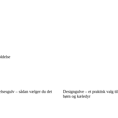
ldelse
elsesgulv – sådan vælger du det
Designgulve – et praktisk valg ti
børn og kæledyr