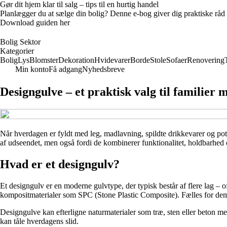
Gør dit hjem klar til salg – tips til en hurtig handel
Planlægger du at sælge din bolig? Denne e-bog giver dig praktiske råd ti
Download guiden her
Bolig Sektor
Kategorier
Bolig
Lys
Blomster
Dekoration
Hvidevarer
Borde
Stole
Sofaer
Renovering
Min konto
Få adgang
Nyhedsbreve
Designgulve – et praktisk valg til familier
Når hverdagen er fyldt med leg, madlavning, spildte drikkevarer og poter
af udseendet, men også fordi de kombinerer funktionalitet, holdbarhed 
Hvad er et designgulv?
Et designgulv er en moderne gulvtype, der typisk består af flere lag – o
kompositmaterialer som SPC (Stone Plastic Composite). Fælles for dem 
Designgulve kan efterligne naturmaterialer som træ, sten eller beton me
kan tåle hverdagens slid.