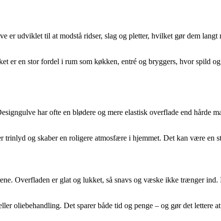
ve er udviklet til at modstå ridser, slag og pletter, hvilket gør dem la
et er en stor fordel i rum som køkken, entré og bryggers, hvor spild og
 Designgulve har ofte en blødere og mere elastisk overflade end hårde mat
inlyd og skaber en roligere atmosfære i hjemmet. Det kan være en stor f
rene. Overfladen er glat og lukket, så snavs og væske ikke trænger ind.
er oliebehandling. Det sparer både tid og penge – og gør det lettere at b