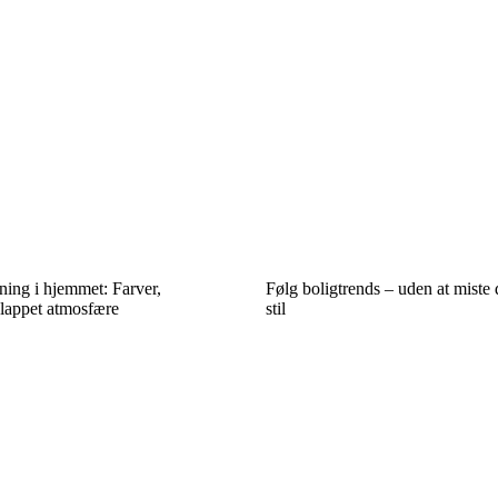
ing i hjemmet: Farver,
Følg boligtrends – uden at miste 
slappet atmosfære
stil