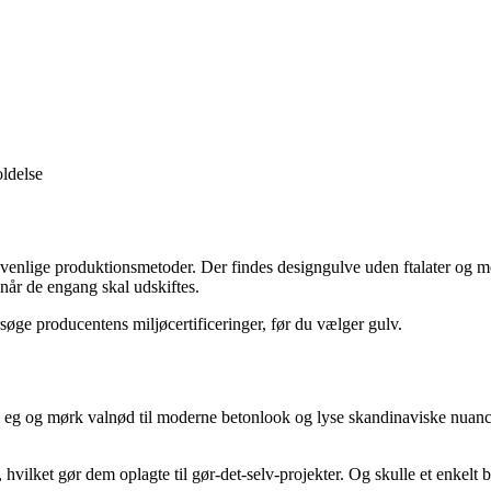
ldelse
enlige produktionsmetoder. Der findes designgulve uden ftalater og med
når de engang skal udskiftes.
rsøge producentens miljøcertificeringer, før du vælger gulv.
k eg og mørk valnød til moderne betonlook og lyse skandinaviske nuancer.
ilket gør dem oplagte til gør-det-selv-projekter. Og skulle et enkelt br