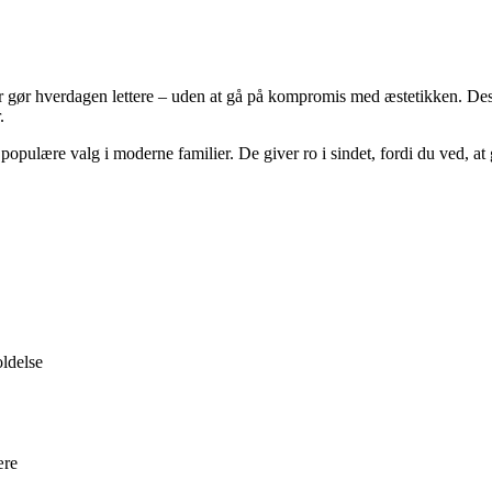
r gør hverdagen lettere – uden at gå på kompromis med æstetikken. Desi
.
opulære valg i moderne familier. De giver ro i sindet, fordi du ved, at g
ldelse
ære