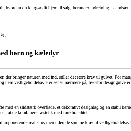
l, hvordan du klargør dit hjem til salg, herunder indretning, istandsætte
Tag
 med børn og kæledyr
, der bringer naturen med ind, stiller det store krav til gulvet. For ma
og nem vedligeholdelse. Her ser vi nærmere på, hvorfor designgulve er 
fte med en slidstærk overflade, et dekorativt designlag og en stabil ker
er, at de kombinerer æstetik med funktionalitet.
d imponerende realisme, men uden de samme krav til vedligeholdelse. Det