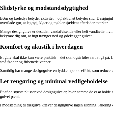
Slidstyrke og modstandsdygtighed
Børn og kæledyr betyder aktivitet – og aktivitet betyder slid. Designgul
overflade gør, at legetøj, kløer og møbler sjældent efterlader mærker.
Mange designgulve er desuden vandafvisende eller helt vandtætte, hvilk
bekymre dig om, at fugt trænger ned og ødelægger gulvet.
Komfort og akustik i hverdagen
Et gulv skal ikke kun være praktisk – det skal også føles rart at gå på.
små fødder og firbenede venner.
Samtidig har mange designgulve en lyddæmpende effekt, som reducerer tr
Let rengøring og minimal vedligeholdelse
Et af de største plusser ved designgulve er, hvor nemme de er at holde 
gulvet pænt.
I modsætning til trægulve kræver designgulve ingen slibning, lakering ell