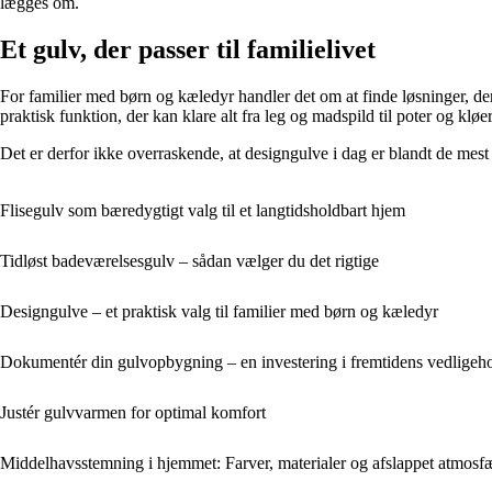
lægges om.
Et gulv, der passer til familielivet
For familier med børn og kæledyr handler det om at finde løsninger, de
praktisk funktion, der kan klare alt fra leg og madspild til poter og kløer
Det er derfor ikke overraskende, at designgulve i dag er blandt de mest p
Flisegulv som bæredygtigt valg til et langtidsholdbart hjem
Tidløst badeværelsesgulv – sådan vælger du det rigtige
Designgulve – et praktisk valg til familier med børn og kæledyr
Dokumentér din gulvopbygning – en investering i fremtidens vedligeho
Justér gulvvarmen for optimal komfort
Middelhavsstemning i hjemmet: Farver, materialer og afslappet atmosf