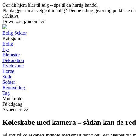
Gør dit hjem klar til salg – tips til en hurtig handel
Planlægger du at sælge din bolig? Denne e-bog giver dig praktiske råd t
effektivt.
Download guiden her
Bolig Sektor
Kategorier
Bolig
Lys
Blomster
Dekoration
Hvidevarer
Borde
Stole
Sofaer
Renovering
Tag
Min konto
Få adgang
Nyhedsbreve
Køleskabe med kamera – sådan kan de red
Få styr på køleskabets indhold med smart teknologi, der hjælper dig