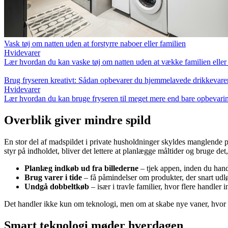
Vask tøj om natten uden at forstyrre naboer eller familien
Hvidevarer
Lær hvordan du kan vaske tøj om natten uden at vække familien eller 
Brug fryseren kreativt: Sådan opbevarer du hjemmelavede drikkevare
Hvidevarer
Lær hvordan du kan bruge fryseren til meget mere end bare opbevarin
Overblik giver mindre spild
En stor del af madspildet i private husholdninger skyldes manglende p
styr på indholdet, bliver det lettere at planlægge måltider og bruge det,
Planlæg indkøb ud fra billederne
– tjek appen, inden du handl
Brug varer i tide
– få påmindelser om produkter, der snart udlø
Undgå dobbeltkøb
– især i travle familier, hvor flere handle
Det handler ikke kun om teknologi, men om at skabe nye vaner, hvor 
Smart teknologi møder hverdagen