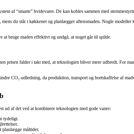
system af “smarte” hvidevarer. De kan kobles sammen med stemmestyring
, mens du står i køkkenet og planlægger aftensmaden. Nogle modeller ka
e at bruge maden effektivt og undgå, at noget går til spilde.
en prisen falder i takt med, at teknologien bliver mere udbredt. For ma
dre CO₂-udledning, da produktion, transport og bortskaffelse af madvar
ab
est ud af det ved at kombinere teknologien med gode vaner:
 tydeligt.
lrettelser.
t planlægge måltider.