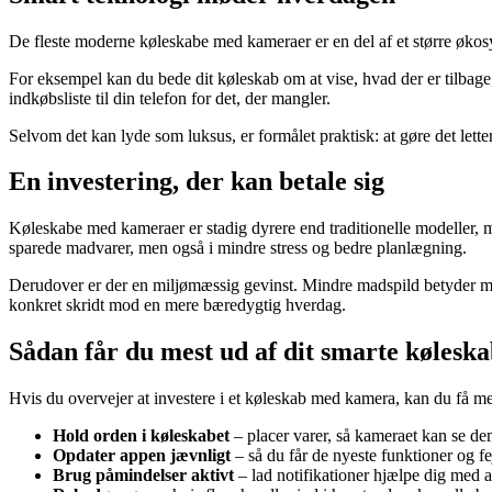
De fleste moderne køleskabe med kameraer er en del af et større øko
For eksempel kan du bede dit køleskab om at vise, hvad der er tilbage
indkøbsliste til din telefon for det, der mangler.
Selvom det kan lyde som luksus, er formålet praktisk: at gøre det letter
En investering, der kan betale sig
Køleskabe med kameraer er stadig dyrere end traditionelle modeller, m
sparede madvarer, men også i mindre stress og bedre planlægning.
Derudover er der en miljømæssig gevinst. Mindre madspild betyder min
konkret skridt mod en mere bæredygtig hverdag.
Sådan får du mest ud af dit smarte kølesk
Hvis du overvejer at investere i et køleskab med kamera, kan du få m
Hold orden i køleskabet
– placer varer, så kameraet kan se dem
Opdater appen jævnligt
– så du får de nyeste funktioner og fej
Brug påmindelser aktivt
– lad notifikationer hjælpe dig med a