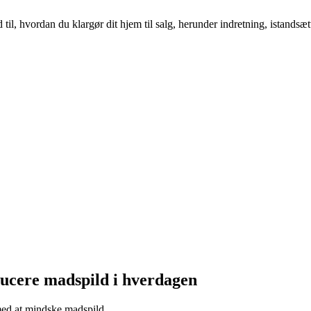
il, hvordan du klargør dit hjem til salg, herunder indretning, istandsæt
ucere madspild i hverdagen
 med at mindske madspild