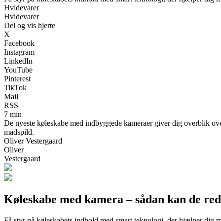
Hvidevarer
Hvidevarer
Del og vis hjerte
X
Facebook
Instagram
LinkedIn
YouTube
Pinterest
TikTok
Mail
RSS
7 min
De nyeste køleskabe med indbyggede kameraer giver dig overblik over
madspild.
Oliver Vestergaard
Oliver
Vestergaard
Køleskabe med kamera – sådan kan de red
Få styr på køleskabets indhold med smart teknologi, der hjælper dig