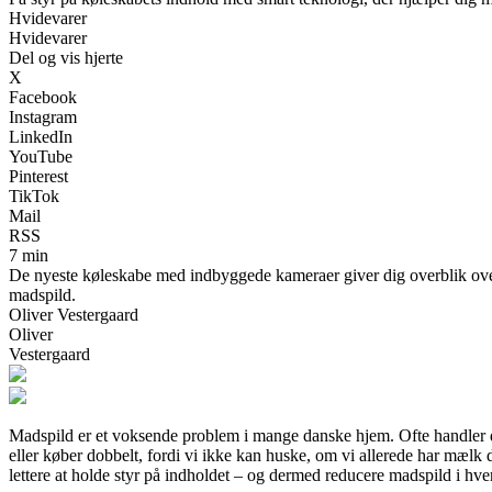
Hvidevarer
Hvidevarer
Del og vis hjerte
X
Facebook
Instagram
LinkedIn
YouTube
Pinterest
TikTok
Mail
RSS
7 min
De nyeste køleskabe med indbyggede kameraer giver dig overblik over
madspild.
Oliver Vestergaard
Oliver
Vestergaard
Madspild er et voksende problem i mange danske hjem. Ofte handler d
eller køber dobbelt, fordi vi ikke kan huske, om vi allerede har mæ
lettere at holde styr på indholdet – og dermed reducere madspild i hv