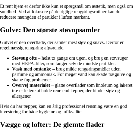
Et rent hjem er derfor ikke kun et spørgsmål om æstetik, men også om
sundhed. Ved at fokusere på de rigtige rengøringsrutiner kan du
reducere mængden af partikler i luften markant.
Gulve: Den største støvopsamler
Gulvet er den overflade, der samler mest støv og snavs. Derfor er
regelmæssig rengøring afgørende.
Støvsug ofte
– helst to gange om ugen, og brug en støvsuger
med HEPA-filter, som fanger selv de mindste partikler.
Vask med omtanke
– brug milde rengøringsmidler uden
parfume og ammoniak. For meget vand kan skade trægulve og
skabe fugtproblemer.
Overvej materialet
– glatte overflader som linoleum og lakeret
træ er lettere at holde rene end tæpper, der binder støv og
allergener.
Hvis du har tæpper, kan en årlig professionel rensning være en god
investering for både hygiejne og luftkvalitet.
Vægge og lofter: De glemte flader