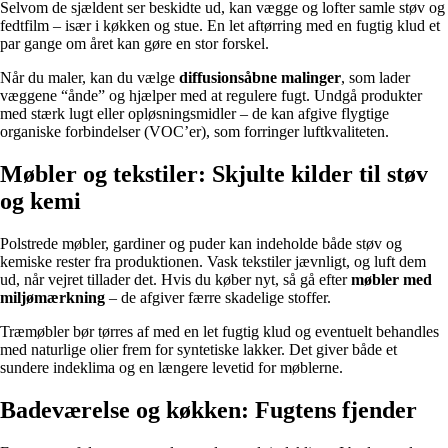
Selvom de sjældent ser beskidte ud, kan vægge og lofter samle støv og
fedtfilm – især i køkken og stue. En let aftørring med en fugtig klud et
par gange om året kan gøre en stor forskel.
Når du maler, kan du vælge
diffusionsåbne malinger
, som lader
væggene “ånde” og hjælper med at regulere fugt. Undgå produkter
med stærk lugt eller opløsningsmidler – de kan afgive flygtige
organiske forbindelser (VOC’er), som forringer luftkvaliteten.
Møbler og tekstiler: Skjulte kilder til støv
og kemi
Polstrede møbler, gardiner og puder kan indeholde både støv og
kemiske rester fra produktionen. Vask tekstiler jævnligt, og luft dem
ud, når vejret tillader det. Hvis du køber nyt, så gå efter
møbler med
miljømærkning
– de afgiver færre skadelige stoffer.
Træmøbler bør tørres af med en let fugtig klud og eventuelt behandles
med naturlige olier frem for syntetiske lakker. Det giver både et
sundere indeklima og en længere levetid for møblerne.
Badeværelse og køkken: Fugtens fjender