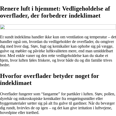
Renere luft i hjemmet: Vedligeholdelse af
overflader, der forbedrer indeklimaet
Et sundt indeklima handler ikke kun om ventilation og temperatur – det
handler også om, hvordan du vedligeholder de overflader, du omgiver
dig med hver dag. Støv, fugt og kemikalier kan ophobe sig på vægge,
gulve og møbler og påvirke luftkvaliteten mere, end man umiddelbart
tror. Med enkle vaner og den rette vedligeholdelse kan du skabe et
hjem, hvor luften føles friskere, og hvor både du og din familie trives
bedre.
Hvorfor overflader betyder noget for
indeklimaet
Overflader fungerer som “fangarme” for partikler i luften. Støv, pollen,
dyrehår og mikroskopiske kemikalier fra rengøringsmidler eller
byggematerialer sætter sig på alt fra gulve til gardiner. Når du bevæger
dig rundt, hvirvles de op igen – og det kan give irritation i luftvejene,
hovedpine eller træthed.