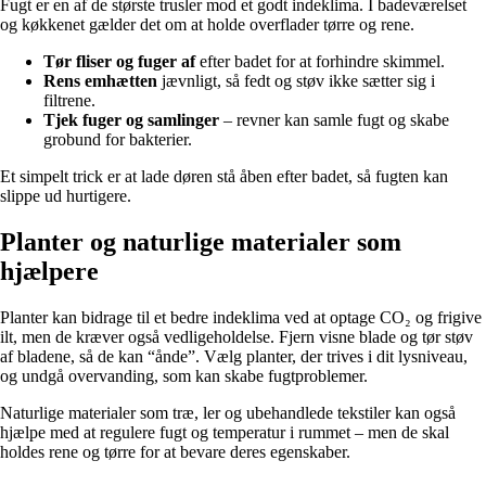
Fugt er en af de største trusler mod et godt indeklima. I badeværelset
og køkkenet gælder det om at holde overflader tørre og rene.
Tør fliser og fuger af
efter badet for at forhindre skimmel.
Rens emhætten
jævnligt, så fedt og støv ikke sætter sig i
filtrene.
Tjek fuger og samlinger
– revner kan samle fugt og skabe
grobund for bakterier.
Et simpelt trick er at lade døren stå åben efter badet, så fugten kan
slippe ud hurtigere.
Planter og naturlige materialer som
hjælpere
Planter kan bidrage til et bedre indeklima ved at optage CO₂ og frigive
ilt, men de kræver også vedligeholdelse. Fjern visne blade og tør støv
af bladene, så de kan “ånde”. Vælg planter, der trives i dit lysniveau,
og undgå overvanding, som kan skabe fugtproblemer.
Naturlige materialer som træ, ler og ubehandlede tekstiler kan også
hjælpe med at regulere fugt og temperatur i rummet – men de skal
holdes rene og tørre for at bevare deres egenskaber.