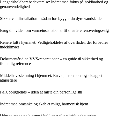
Langtidsholdbart badeværelse: Indret med fokus på holdbarhed og
genanvendelighed
Sikker vandinstallation – sådan forebygger du dyre vandskader
Brug din viden om varmeinstallationer til smartere renoveringsvalg
Renere luft i hjemmet: Vedligeholdelse af overflader, der forbedrer
indeklimaet
Dokumentér dine VVS-reparationer – en guide til sikkerhed og
fremtidig reference
Middelhavsstemning i hjemmet: Farver, materialer og afslappet
atmosfære
Følg boligtrends – uden at miste din personlige stil
Indret med omtanke og skab et roligt, harmonisk hjem
Udnyt vægge og hjørner i køkkenet til praktisk opbevaring