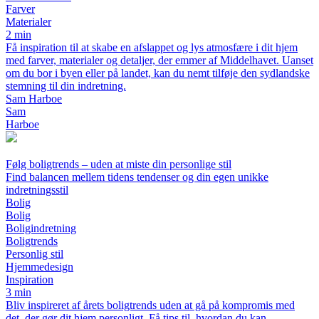
Farver
Materialer
2 min
Få inspiration til at skabe en afslappet og lys atmosfære i dit hjem
med farver, materialer og detaljer, der emmer af Middelhavet. Uanset
om du bor i byen eller på landet, kan du nemt tilføje den sydlandske
stemning til din indretning.
Sam Harboe
Sam
Harboe
Følg boligtrends – uden at miste din personlige stil
Find balancen mellem tidens tendenser og din egen unikke
indretningsstil
Bolig
Bolig
Boligindretning
Boligtrends
Personlig stil
Hjemmedesign
Inspiration
3 min
Bliv inspireret af årets boligtrends uden at gå på kompromis med
det, der gør dit hjem personligt. Få tips til, hvordan du kan