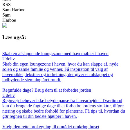
RSS
Sam Harboe
Sam
Harboe
Læs også:
Skab en afslappende loungezone med havemøbler i haven
Udeliv
Skab din egen loungezone i haven, hvor du kan slappe af, nyde
solen og samle familie og venner. Få inspiration til valg af
havemøbler, tekstiler og indretning, der giver en afslappet og
indbydende stemning året rundt.
Regnfulde dage? Brug dem til at forbedre jorden
Udeliv
Regnvejr behøver ikke betyde pause fra havearbejdet. Tværtimod
kan du bruge de fugtige dage til at forbedre jordens struktur, tilføre
næring og skabe bedre forhold for planterne. Få tips til, hvordan du
gør regnen til din bedste hjælper i haven.
Vælg den rette brolægning til området omkring huset