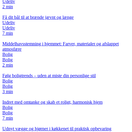
Udeliv
2 min
Få dit bål til at brænde jævnt og længe
Udeliv
Udeliv
7 min
Middelhavsstemning i hjemmet: Farver, materialer og afslappet
atmosfære
Bolig
Bolig
2 min
Følg boligtrends – uden at miste din personlige stil
Bolig
Bolig
3 min
Indret med omtanke og skab et roligt, harmonisk hjem
Bolig
Bolig
7 min
Udnyt vægge og hjørner i køkkenet til praktisk opbevaring