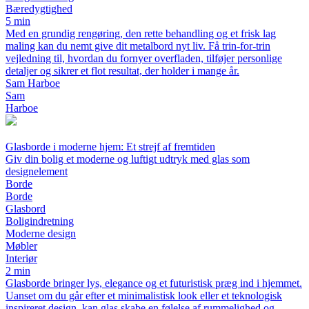
Bæredygtighed
5 min
Med en grundig rengøring, den rette behandling og et frisk lag
maling kan du nemt give dit metalbord nyt liv. Få trin-for-trin
vejledning til, hvordan du fornyer overfladen, tilføjer personlige
detaljer og sikrer et flot resultat, der holder i mange år.
Sam Harboe
Sam
Harboe
Glasborde i moderne hjem: Et strejf af fremtiden
Giv din bolig et moderne og luftigt udtryk med glas som
designelement
Borde
Borde
Glasbord
Boligindretning
Moderne design
Møbler
Interiør
2 min
Glasborde bringer lys, elegance og et futuristisk præg ind i hjemmet.
Uanset om du går efter et minimalistisk look eller et teknologisk
inspireret design, kan glas skabe en følelse af rummelighed og