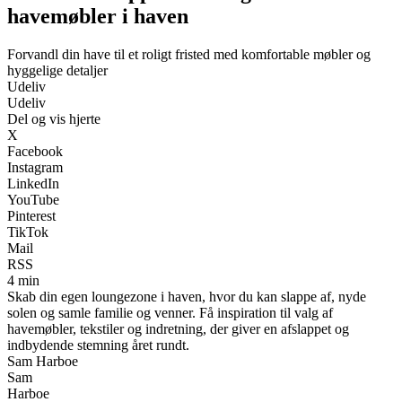
havemøbler i haven
Forvandl din have til et roligt fristed med komfortable møbler og
hyggelige detaljer
Udeliv
Udeliv
Del og vis hjerte
X
Facebook
Instagram
LinkedIn
YouTube
Pinterest
TikTok
Mail
RSS
4 min
Skab din egen loungezone i haven, hvor du kan slappe af, nyde
solen og samle familie og venner. Få inspiration til valg af
havemøbler, tekstiler og indretning, der giver en afslappet og
indbydende stemning året rundt.
Sam Harboe
Sam
Harboe