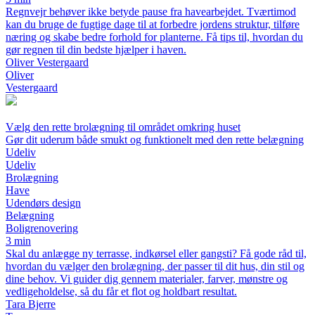
Regnvejr behøver ikke betyde pause fra havearbejdet. Tværtimod
kan du bruge de fugtige dage til at forbedre jordens struktur, tilføre
næring og skabe bedre forhold for planterne. Få tips til, hvordan du
gør regnen til din bedste hjælper i haven.
Oliver Vestergaard
Oliver
Vestergaard
Vælg den rette brolægning til området omkring huset
Gør dit uderum både smukt og funktionelt med den rette belægning
Udeliv
Udeliv
Brolægning
Have
Udendørs design
Belægning
Boligrenovering
3 min
Skal du anlægge ny terrasse, indkørsel eller gangsti? Få gode råd til,
hvordan du vælger den brolægning, der passer til dit hus, din stil og
dine behov. Vi guider dig gennem materialer, farver, mønstre og
vedligeholdelse, så du får et flot og holdbart resultat.
Tara Bjerre