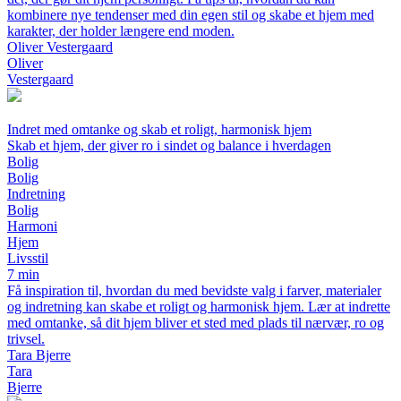
kombinere nye tendenser med din egen stil og skabe et hjem med
karakter, der holder længere end moden.
Oliver Vestergaard
Oliver
Vestergaard
Indret med omtanke og skab et roligt, harmonisk hjem
Skab et hjem, der giver ro i sindet og balance i hverdagen
Bolig
Bolig
Indretning
Bolig
Harmoni
Hjem
Livsstil
7 min
Få inspiration til, hvordan du med bevidste valg i farver, materialer
og indretning kan skabe et roligt og harmonisk hjem. Lær at indrette
med omtanke, så dit hjem bliver et sted med plads til nærvær, ro og
trivsel.
Tara Bjerre
Tara
Bjerre