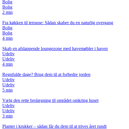
Bolig
Bolig
2 min
Fra køkken til terrasse: Sådan skaber du en naturlig overgang
Bolig
Bolig
4 min
Skab en afslappende loungezone med havemøbler i haven
Udeliv
Udeliv
4 min
Regnfulde dage? Brug dem til at forbedre jorden
Udeliv
Udeliv
5 min
Vælg den rette brolægning til området omkring huset
Udeliv
Udeliv
3 min
Planter i krukker – sådan får du dem til at trives året rundt