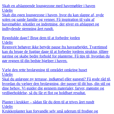
Skab en afslappende loungezone med havemøbler i haven
Udeliv
Skab din egen loungezone i haven, hvor du kan slappe af, nyde
solen og samle familie og venner. Få inspiration til valg af
havemøbler, tekstiler og indretning, der giver en afslappet og
indbydende stemning året rundt.
Regnfulde dage? Brug dem til at forbedre jorden
Udeliv
Regnvejr behøver ikke betyde pause fra havearbejdet. Tværtimod
kan du bruge de fugtige dage til at forbedre jordens struktur, tilføre
næring og skabe bedre forhold for planterne. Få tips til, hvordan du
gør regnen til din bedste hjælper i haven.
Vælg den rette brolægning til området omkring huset
Udeliv
Skal du anlægge ny terrasse, indkørsel eller gangsti? Få gode råd til,
hvordan du vælger den brolægning, der passer til dit hus, din stil og
dine behov. Vi guider dig gennem materialer, farver, mønstre og
vedligeholdelse, så du får et flot og holdbart resultat.
Planter i krukker – sådan får du dem til at trives året rundt
Udeliv
Krukkeplanter kan forvandle selv små uderum til frodige og