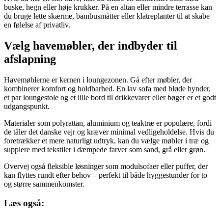
buske, hegn eller høje krukker. På en altan eller mindre terrasse kan
du bruge lette skærme, bambusmåtter eller klatreplanter til at skabe
en følelse af privatliv.
Vælg havemøbler, der indbyder til
afslapning
Havemøblerne er kernen i loungezonen. Gå efter møbler, der
kombinerer komfort og holdbarhed. En lav sofa med bløde hynder,
et par loungestole og et lille bord til drikkevarer eller bøger er et godt
udgangspunkt.
Materialer som polyrattan, aluminium og teaktræ er populære, fordi
de tåler det danske vejr og kræver minimal vedligeholdelse. Hvis du
foretrækker et mere naturligt udtryk, kan du vælge møbler i træ og
supplere med tekstiler i dæmpede farver som sand, grå eller grøn.
Overvej også fleksible løsninger som modulsofaer eller puffer, der
kan flyttes rundt efter behov – perfekt til både hyggestunder for to
og større sammenkomster.
Læs også: