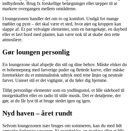
indbydende. Brug fx forskellige belægninger eller tæpper til at
markere overgangen mellem områderne.
I loungezonen handler det om ro og komfort. Undgå for mange
møbler og pynt – det skal være et sted, hvor øjet og kroppen kan
slappe af. Et par velvalgte elementer, som en hængekøje, en daybed
eller et lavt bord med planter, kan være nok til at skabe den rette
atmosfære.
Gør loungen personlig
En loungezone skal afspejle din stil og dine behov. Måske elsker du
et bohemepræg med farverige puder og flettede kurve, eller måske
foretrækker du et minimalistisk udtryk med rene linjer og neutrale
farver. Uanset stil er det vigtigste, at du føler dig hjemme.
Tilføj personlige elementer som en yndlingsstol, et lille sidebord til
morgenkaffen eller en radio til stille musik. Det er detaljerne, der
gør, at du får lyst til at bruge stedet igen og igen.
Nyd haven – året rundt
Selvom loungezonen især bruges om sommeren, kan du med lidt
omtanke forlænge sæsonen. Et overdække, en markise eller et lille