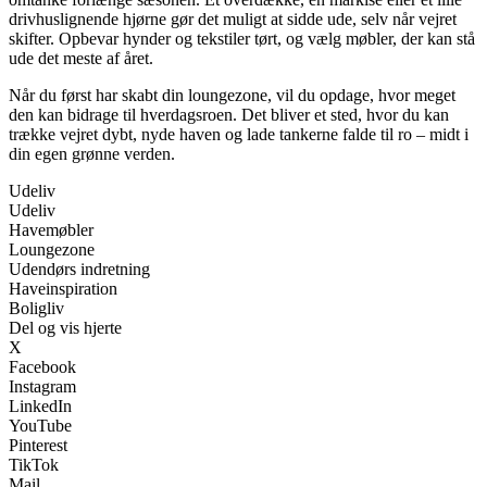
drivhuslignende hjørne gør det muligt at sidde ude, selv når vejret
skifter. Opbevar hynder og tekstiler tørt, og vælg møbler, der kan stå
ude det meste af året.
Når du først har skabt din loungezone, vil du opdage, hvor meget
den kan bidrage til hverdagsroen. Det bliver et sted, hvor du kan
trække vejret dybt, nyde haven og lade tankerne falde til ro – midt i
din egen grønne verden.
Udeliv
Udeliv
Havemøbler
Loungezone
Udendørs indretning
Haveinspiration
Boligliv
Del og vis hjerte
X
Facebook
Instagram
LinkedIn
YouTube
Pinterest
TikTok
Mail