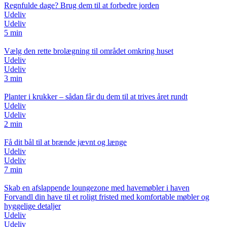
Regnfulde dage? Brug dem til at forbedre jorden
Udeliv
Udeliv
5 min
Vælg den rette brolægning til området omkring huset
Udeliv
Udeliv
3 min
Planter i krukker – sådan får du dem til at trives året rundt
Udeliv
Udeliv
2 min
Få dit bål til at brænde jævnt og længe
Udeliv
Udeliv
7 min
Skab en afslappende loungezone med havemøbler i haven
Forvandl din have til et roligt fristed med komfortable møbler og
hyggelige detaljer
Udeliv
Udeliv