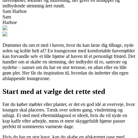
havemøbler, tekstiler og indretning, der giver en afslappet og
indbydende stemning året rundt.
Sam Harboe
Sam
Harboe
Drømmer du om et sted i haven, hvor du kan læne dig tilbage, nyde
solen og koble helt af? En loungezone med komfortable havemøbler
kan forvandle selv et lille hjørne af haven til et personligt fristed. Det
handler om at skabe en stemning, der indbyder til ro, samvær og
nydelse – uanset om du har en stor terrasse, en altan eller en lille
grøn plet. Her får du inspiration til, hvordan du indretter din egen
afslappende loungezone.
Start med at vælge det rette sted
Før du køber møbler eller planter, er det en god idé at overveje, hvor
loungen skal placeres. Tænk over solens gang, vindretning og
udsigt. Et sted med eftermiddagssol er ideelt, hvis du vil nyde en
kop kaffe efter arbejde, mens et mere skyggefuldt hjørne passer
perfekt til sommerens varmeste dage.
Hvis du har en stor have, kan du skabe en afskærmet oase med