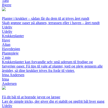
Tara
Bjerre
Planter i krukker – sådan får du dem til at trives året rundt
Skab grønne oaser på altanen, terrassen eller i haven – året rundt
Udeliv
Udeliv
Krukkeplanter
Have
Altan
Havedesign
Plantepleje
2 min
Krukkeplanter kan forvandle selv små uderum til frodige og
farverige oaser. Få tips til valg af planter, jord og pleje gennem alle
årstider, så dine krukker trives fra forår til vinter.
Irina Andersen
Irina
Andersen
Få dit bål til at brænde jævnt og længe
Lær de simple tricks, der giver dig et stabilt og røgfrit bål hver gang
Udeliv