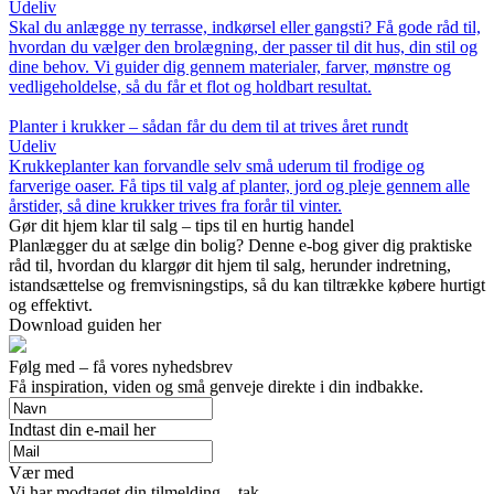
Udeliv
Skal du anlægge ny terrasse, indkørsel eller gangsti? Få gode råd til,
hvordan du vælger den brolægning, der passer til dit hus, din stil og
dine behov. Vi guider dig gennem materialer, farver, mønstre og
vedligeholdelse, så du får et flot og holdbart resultat.
Planter i krukker – sådan får du dem til at trives året rundt
Udeliv
Krukkeplanter kan forvandle selv små uderum til frodige og
farverige oaser. Få tips til valg af planter, jord og pleje gennem alle
årstider, så dine krukker trives fra forår til vinter.
Gør dit hjem klar til salg – tips til en hurtig handel
Planlægger du at sælge din bolig? Denne e-bog giver dig praktiske
råd til, hvordan du klargør dit hjem til salg, herunder indretning,
istandsættelse og fremvisningstips, så du kan tiltrække købere hurtigt
og effektivt.
Download guiden her
Følg med – få vores nyhedsbrev
Få inspiration, viden og små genveje direkte i din indbakke.
Indtast din e-mail her
Vær med
Vi har modtaget din tilmelding – tak