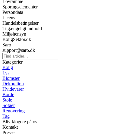
Lovramme
Sporingselementer
Persondata
Licens
Handelsbetingelser
Tilgængeligt indhold
Miljøhensyn
BoligSektor.dk
Saro
support@saro.dk
Kategorier
Bolig
Lys
Blomster
Dekoration
Hvidevarer
Borde
Stole
Sofaer
Renovering
Tag
Bliv klogere på os
Kontakt
Presse