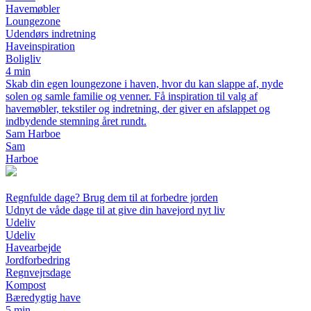
Havemøbler
Loungezone
Udendørs indretning
Haveinspiration
Boligliv
4 min
Skab din egen loungezone i haven, hvor du kan slappe af, nyde
solen og samle familie og venner. Få inspiration til valg af
havemøbler, tekstiler og indretning, der giver en afslappet og
indbydende stemning året rundt.
Sam Harboe
Sam
Harboe
Regnfulde dage? Brug dem til at forbedre jorden
Udnyt de våde dage til at give din havejord nyt liv
Udeliv
Udeliv
Havearbejde
Jordforbedring
Regnvejrsdage
Kompost
Bæredygtig have
5 min