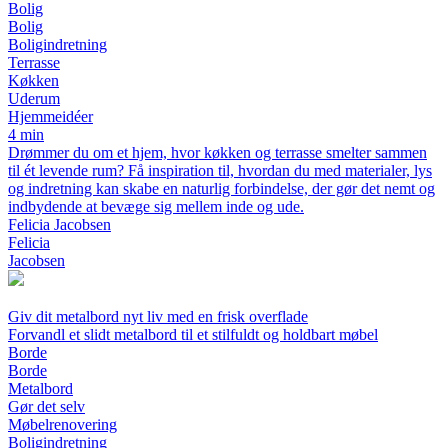
Bolig
Bolig
Boligindretning
Terrasse
Køkken
Uderum
Hjemmeidéer
4 min
Drømmer du om et hjem, hvor køkken og terrasse smelter sammen
til ét levende rum? Få inspiration til, hvordan du med materialer, lys
og indretning kan skabe en naturlig forbindelse, der gør det nemt og
indbydende at bevæge sig mellem inde og ude.
Felicia Jacobsen
Felicia
Jacobsen
Giv dit metalbord nyt liv med en frisk overflade
Forvandl et slidt metalbord til et stilfuldt og holdbart møbel
Borde
Borde
Metalbord
Gør det selv
Møbelrenovering
Boligindretning