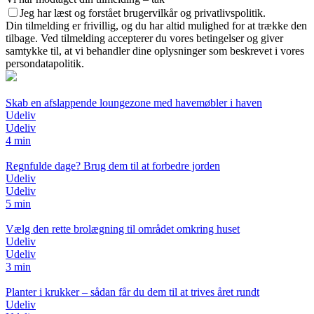
Jeg har læst og forstået brugervilkår og privatlivspolitik.
Din tilmelding er frivillig, og du har altid mulighed for at trække den
tilbage. Ved tilmelding accepterer du vores betingelser og giver
samtykke til, at vi behandler dine oplysninger som beskrevet i vores
persondatapolitik.
Skab en afslappende loungezone med havemøbler i haven
Udeliv
Udeliv
4 min
Regnfulde dage? Brug dem til at forbedre jorden
Udeliv
Udeliv
5 min
Vælg den rette brolægning til området omkring huset
Udeliv
Udeliv
3 min
Planter i krukker – sådan får du dem til at trives året rundt
Udeliv