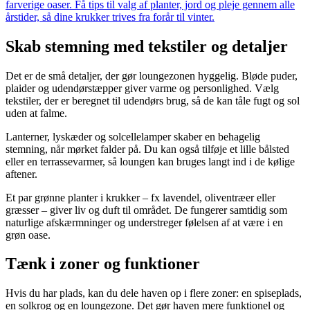
farverige oaser. Få tips til valg af planter, jord og pleje gennem alle
årstider, så dine krukker trives fra forår til vinter.
Skab stemning med tekstiler og detaljer
Det er de små detaljer, der gør loungezonen hyggelig. Bløde puder,
plaider og udendørstæpper giver varme og personlighed. Vælg
tekstiler, der er beregnet til udendørs brug, så de kan tåle fugt og sol
uden at falme.
Lanterner, lyskæder og solcellelamper skaber en behagelig
stemning, når mørket falder på. Du kan også tilføje et lille bålsted
eller en terrassevarmer, så loungen kan bruges langt ind i de kølige
aftener.
Et par grønne planter i krukker – fx lavendel, oliventræer eller
græsser – giver liv og duft til området. De fungerer samtidig som
naturlige afskærmninger og understreger følelsen af at være i en
grøn oase.
Tænk i zoner og funktioner
Hvis du har plads, kan du dele haven op i flere zoner: en spiseplads,
en solkrog og en loungezone. Det gør haven mere funktionel og