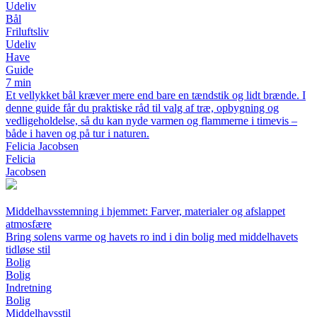
Udeliv
Bål
Friluftsliv
Udeliv
Have
Guide
7 min
Et vellykket bål kræver mere end bare en tændstik og lidt brænde. I
denne guide får du praktiske råd til valg af træ, opbygning og
vedligeholdelse, så du kan nyde varmen og flammerne i timevis –
både i haven og på tur i naturen.
Felicia Jacobsen
Felicia
Jacobsen
Middelhavsstemning i hjemmet: Farver, materialer og afslappet
atmosfære
Bring solens varme og havets ro ind i din bolig med middelhavets
tidløse stil
Bolig
Bolig
Indretning
Bolig
Middelhavsstil