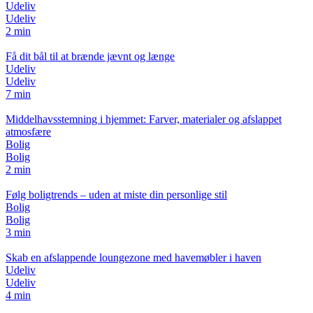
Udeliv
Udeliv
2 min
Få dit bål til at brænde jævnt og længe
Udeliv
Udeliv
7 min
Middelhavsstemning i hjemmet: Farver, materialer og afslappet
atmosfære
Bolig
Bolig
2 min
Følg boligtrends – uden at miste din personlige stil
Bolig
Bolig
3 min
Skab en afslappende loungezone med havemøbler i haven
Udeliv
Udeliv
4 min