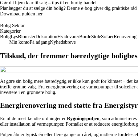
Gør dit hjem klar til salg – tips til en hurtig handel
Planlægger du at sælge din bolig? Denne e-bog giver dig praktiske råd ti
Download guiden her
Bolig Sektor
Kategorier
Bolig
Lys
Blomster
Dekoration
Hvidevarer
Borde
Stole
Sofaer
Renovering
Min konto
Få adgang
Nyhedsbreve
Tilskud, der fremmer bæredygtige boligbes
At gøre sin bolig mere bæredygtig er ikke kun godt for klimaet – det 
træffe grønne valg. Fra energirenovering og varmepumper til solceller 
investere i en grønnere bolig.
Energirenovering med støtte fra Energistyr
En af de mest kendte ordninger er
Bygningspuljen
, som administreres 
eller installation af varmepumper. Formålet er at reducere energiforbr
Puljen åbner typisk én eller flere gange om året, og midlerne fordeles 