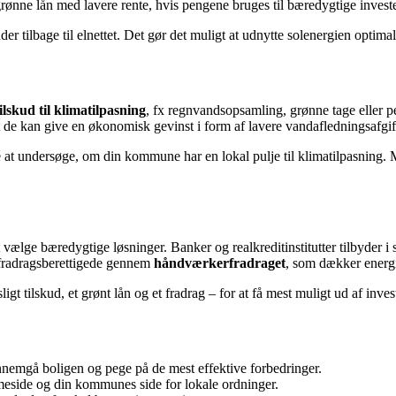
nne lån med lavere rente, hvis pengene bruges til bæredygtige investeri
er tilbage til elnettet. Det gør det muligt at udnytte solenergien optim
tilskud til klimatilpasning
, fx regnvandsopsamling, grønne tage eller 
 de kan give en økonomisk gevinst i form af lavere vandafledningsafgift
t undersøge, om din kommune har en lokal pulje til klimatilpasning. Ma
t vælge bæredygtige løsninger. Banker og realkreditinstitutter tilbyder i
e fradragsberettigede gennem
håndværkerfradraget
, som dækker energ
ligt tilskud, et grønt lån og et fradrag – for at få mest muligt ud af inve
ennemgå boligen og pege på de mest effektive forbedringer.
meside og din kommunes side for lokale ordninger.