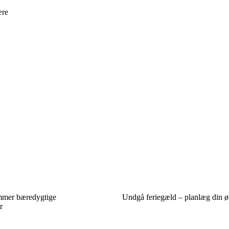
ære
emmer bæredygtige
Undgå feriegæld – planlæg din ø
r