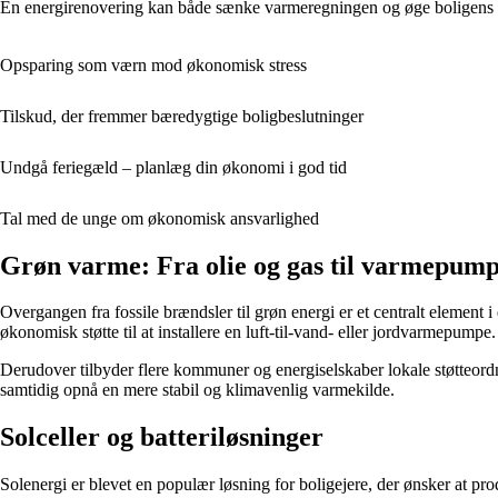
En energirenovering kan både sænke varmeregningen og øge boligens vær
Opsparing som værn mod økonomisk stress
Tilskud, der fremmer bæredygtige boligbeslutninger
Undgå feriegæld – planlæg din økonomi i god tid
Tal med de unge om økonomisk ansvarlighed
Grøn varme: Fra olie og gas til varmepum
Overgangen fra fossile brændsler til grøn energi er et centralt element
økonomisk støtte til at installere en luft-til-vand- eller jordvarmepumpe.
Derudover tilbyder flere kommuner og energiselskaber lokale støtteordni
samtidig opnå en mere stabil og klimavenlig varmekilde.
Solceller og batteriløsninger
Solenergi er blevet en populær løsning for boligejere, der ønsker at prod