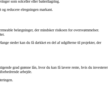
nger som solceller eller batterilagring.
alt og reducere elregningen markant.
permeable belægninger, der mindsker risikoen for oversvømmelser.
er.
nge steder kan du få dækket en del af udgifterne til projekter, der
 stigende grad grønne lån, hvor du kan få lavere rente, hvis du investerer
iforbedrende arbejde.
steringen.