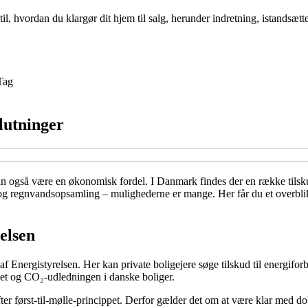
l, hvordan du klargør dit hjem til salg, herunder indretning, istandsætte
Tag
lutninger
kan også være en økonomisk fordel. I Danmark findes der en række tilsk
og regnvandsopsamling – mulighederne er mange. Her får du et overblik o
elsen
af Energistyrelsen. Her kan private boligejere søge tilskud til energifo
uget og CO₂-udledningen i danske boliger.
efter først-til-mølle-princippet. Derfor gælder det om at være klar med 