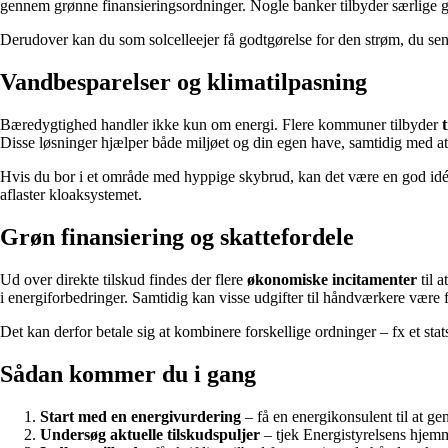
gennem grønne finansieringsordninger. Nogle banker tilbyder særlige grø
Derudover kan du som solcelleejer få godtgørelse for den strøm, du send
Vandbesparelser og klimatilpasning
Bæredygtighed handler ikke kun om energi. Flere kommuner tilbyder
Disse løsninger hjælper både miljøet og din egen have, samtidig med at
Hvis du bor i et område med hyppige skybrud, kan det være en god idé a
aflaster kloaksystemet.
Grøn finansiering og skattefordele
Ud over direkte tilskud findes der flere
økonomiske incitamenter
til a
i energiforbedringer. Samtidig kan visse udgifter til håndværkere vær
Det kan derfor betale sig at kombinere forskellige ordninger – fx et stats
Sådan kommer du i gang
Start med en energivurdering
– få en energikonsulent til at g
Undersøg aktuelle tilskudspuljer
– tjek Energistyrelsens hjem