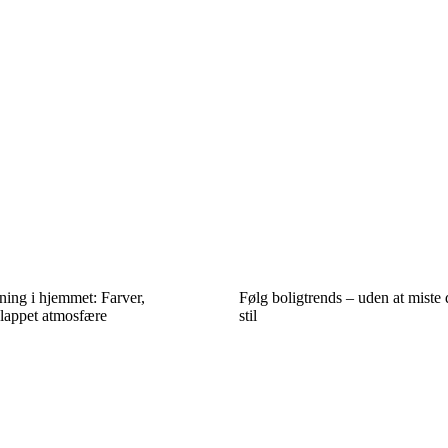
ing i hjemmet: Farver,
Følg boligtrends – uden at miste 
slappet atmosfære
stil