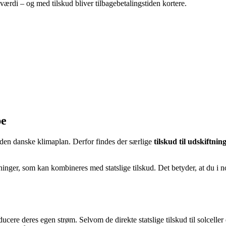
di – og med tilskud bliver tilbagebetalingstiden kortere.
pe
 i den danske klimaplan. Derfor findes der særlige
tilskud til udskiftning
nger, som kan kombineres med statslige tilskud. Det betyder, at du i no
ucere deres egen strøm. Selvom de direkte statslige tilskud til solceller 