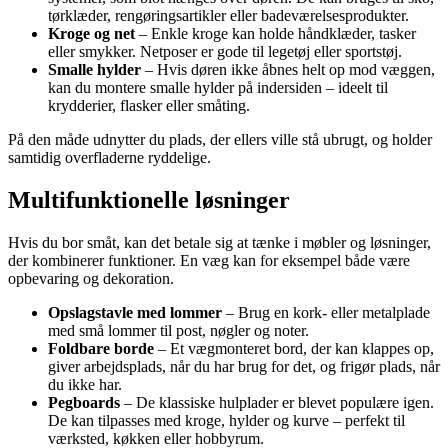
tørklæder, rengøringsartikler eller badeværelsesprodukter.
Kroge og net
– Enkle kroge kan holde håndklæder, tasker
eller smykker. Netposer er gode til legetøj eller sportstøj.
Smalle hylder
– Hvis døren ikke åbnes helt op mod væggen,
kan du montere smalle hylder på indersiden – ideelt til
krydderier, flasker eller småting.
På den måde udnytter du plads, der ellers ville stå ubrugt, og holder
samtidig overfladerne ryddelige.
Multifunktionelle løsninger
Hvis du bor småt, kan det betale sig at tænke i møbler og løsninger,
der kombinerer funktioner. En væg kan for eksempel både være
opbevaring og dekoration.
Opslagstavle med lommer
– Brug en kork- eller metalplade
med små lommer til post, nøgler og noter.
Foldbare borde
– Et vægmonteret bord, der kan klappes op,
giver arbejdsplads, når du har brug for det, og frigør plads, når
du ikke har.
Pegboards
– De klassiske hulplader er blevet populære igen.
De kan tilpasses med kroge, hylder og kurve – perfekt til
værksted, køkken eller hobbyrum.