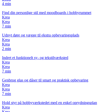
4 min
Find din personlige stil med moodboards i hobbyrummet
Krea
Krea
7 min
Udnyt døre og vægge til ekstra opbevaringsplads
Krea
Krea
2 min
Indret et funktionelt sy- og tekstilværksted
Krea
Krea
7 min
Genbrug glas og dåser til smart og praktisk opbevaring
Krea
Krea
7 min
Hold styr på hobbyværkstedet med en enkel oprydningsplan
Krea
Krea