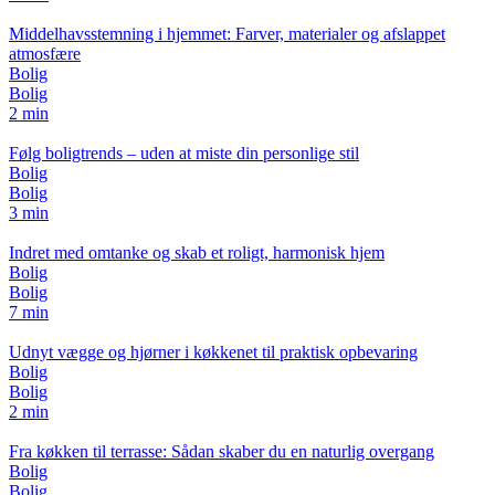
Middelhavsstemning i hjemmet: Farver, materialer og afslappet
atmosfære
Bolig
Bolig
2 min
Følg boligtrends – uden at miste din personlige stil
Bolig
Bolig
3 min
Indret med omtanke og skab et roligt, harmonisk hjem
Bolig
Bolig
7 min
Udnyt vægge og hjørner i køkkenet til praktisk opbevaring
Bolig
Bolig
2 min
Fra køkken til terrasse: Sådan skaber du en naturlig overgang
Bolig
Bolig