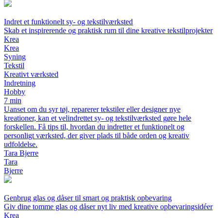
Indret et funktionelt sy- og tekstilværksted
Skab et inspirerende og praktisk rum til dine kreative tekstilprojekter
Krea
Krea
Syning
Tekstil
Kreativt værksted
Indretning
Hobby
7 min
Uanset om du syr tøj, reparerer tekstiler eller designer nye
kreationer, kan et velindrettet sy- og tekstilværksted gøre hele
forskellen. Få tips til, hvordan du indretter et funktionelt og
personligt værksted, der giver plads til både orden og kreativ
udfoldelse.
Tara Bjerre
Tara
Bjerre
Genbrug glas og dåser til smart og praktisk opbevaring
Giv dine tomme glas og dåser nyt liv med kreative opbevaringsidéer
Krea