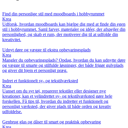
Find din personlige stil med moodboards i hobbyrummet
Krea
Udforsk, hvordan moodboards kan hjælpe dig med at finde din egen
stil i hobbyrummet. Saml farver, materialer og idéer, der afspejler din
personlighed, og skab et rum, der motiverer dig til at udfolde din
kreativitet.
Udnyt døre og vægge til ekstra opbevaringsplads
Krea
Mangler du opbevaringsplads? Opdag, hvordan du kan udnytte døre
og vægge til smarte og stilfulde løsninger, der både frigør gulvplads
og giver dit hjem et personligt præg.
Indret et funktionelt sy- og tekstilværksted
Krea
Uanset om du syr tøj, reparerer tekstiler eller designer nye
kreationer, kan et velindrettet sy- og tekstilværksted gøre hele
forskellen. Få tips til, hvordan du indretter et funktionelt og
personligt værksted, der giver plads til både orden og kreativ
udfoldelse.
Genbrug glas og dåser til smart og praktisk opbevaring
Krea