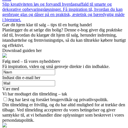
Slip kreativiteten løs og forvandl hverdagsaffald til smarte og
dekorative opbevaringsløsninger. Få inspiration til, hvordan du kan
genbruge glas og dåser på en praktisk, æstetisk og bæredygtig måde
i hjemmet.
Gør dit hjem klar til salg – tips til en hurtig handel
Planlægger du at sælge din bolig? Denne e-bog giver dig praktiske
råd til, hvordan du klargør dit hjem til salg, herunder indretning,
istandsættelse og fremvisningstips, så du kan tiltrække købere hurtigt
og effektivt.
Download guiden her
Følg med – få vores nyhedsbrev
Få inspiration, viden og små genveje direkte i din indbakke.
Indtast din e-mail her
Vær med
Vi har modtaget din tilmelding – tak
Jeg har læst og forstået brugervilkår og privatlivspolitik.
Din tilmelding er frivillig, og du har altid mulighed for at trække den
tilbage. Ved tilmelding accepterer du vores betingelser og giver
samtykke til, at vi behandler dine oplysninger som beskrevet i vores
persondatapolitik.