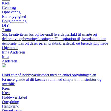
Krea
Genbrug
Opbevaring
Bæredygtighed
Boligindretning
DIY
7 min
Slip kreativiteten løs og forvandl hverdagsaffald til smarte og
dekorative opbevaringsløsninger. Få inspiration til, hvordan du kan
genbruge glas og dåser på en praktisk, æstetisk og bæredygtig måde
i hjemmet.
Irina Andersen
Irina
Andersen
Hold styr på hobbyværkstedet med en enkel oprydningsplan
Få mere glæde af dit kreative rum med simple trin til struktur og
overblik
Krea
Krea
Hobbyværksted
Oprydning
Håndværk
Organisering