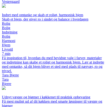
Vestergaard
Indret med omtanke og skab et roligt, harmonisk hjem
Skab et hjem, der giver ro i sindet og balance i hverdagen
Bolig
Bolig
Indretning
Bolig
Harmoni
Hjem
Livsstil
7 min
Få inspiration til, hvordan du med bevidste valg i farver, materialer
og indretning kan skabe et roligt og harmonisk hjem. Lær at indrette
med omtanke, så dit hjem bliver et sted med plads til nærvær, ro og
trivsel.
Tara Bjerre
Tara
Bjerre
Udnyt vægge og hjørner i køkkenet til praktisk opbevaring
Få mest muligt ud af dit køkken med smarte løsninger til vægge og
hjørner