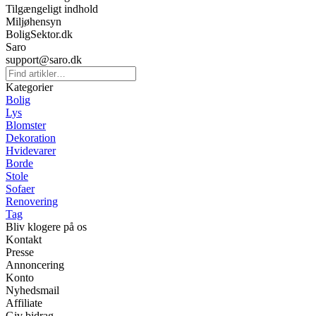
Tilgængeligt indhold
Miljøhensyn
BoligSektor.dk
Saro
support@saro.dk
Kategorier
Bolig
Lys
Blomster
Dekoration
Hvidevarer
Borde
Stole
Sofaer
Renovering
Tag
Bliv klogere på os
Kontakt
Presse
Annoncering
Konto
Nyhedsmail
Affiliate
Giv bidrag