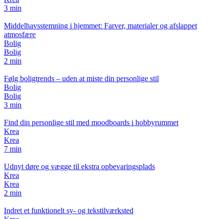
3 min
Middelhavsstemning i hjemmet: Farver, materialer og afslappet
atmosfære
Bolig
Bolig
2 min
Følg boligtrends – uden at miste din personlige stil
Bolig
Bolig
3 min
Find din personlige stil med moodboards i hobbyrummet
Krea
Krea
7 min
Udnyt døre og vægge til ekstra opbevaringsplads
Krea
Krea
2 min
Indret et funktionelt sy- og tekstilværksted