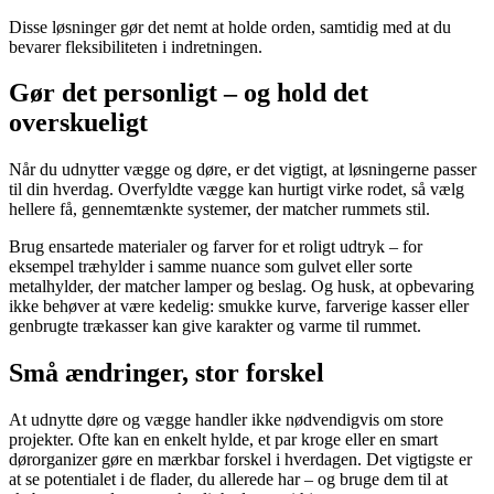
Disse løsninger gør det nemt at holde orden, samtidig med at du
bevarer fleksibiliteten i indretningen.
Gør det personligt – og hold det
overskueligt
Når du udnytter vægge og døre, er det vigtigt, at løsningerne passer
til din hverdag. Overfyldte vægge kan hurtigt virke rodet, så vælg
hellere få, gennemtænkte systemer, der matcher rummets stil.
Brug ensartede materialer og farver for et roligt udtryk – for
eksempel træhylder i samme nuance som gulvet eller sorte
metalhylder, der matcher lamper og beslag. Og husk, at opbevaring
ikke behøver at være kedelig: smukke kurve, farverige kasser eller
genbrugte trækasser kan give karakter og varme til rummet.
Små ændringer, stor forskel
At udnytte døre og vægge handler ikke nødvendigvis om store
projekter. Ofte kan en enkelt hylde, et par kroge eller en smart
dørorganizer gøre en mærkbar forskel i hverdagen. Det vigtigste er
at se potentialet i de flader, du allerede har – og bruge dem til at