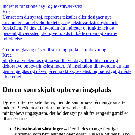
Indret et funktionelt sy- og tekstilværksted
Krea
Uanset om du syr tøj, reparerer tekstiler eller designer nye
kreationer, kan et velindrettet sy- og tekstilværksted gøre hele
forskellen. Få tips til, hvordan du indretter et funktionelt og
personligt værksted, der giver plads til både orden og kreativ
udfoldelse.
Genbrug glas og dåser til smart og praktisk opbevaring
Krea
Slip kreativiteten løs og forvandl hverdagsaffald til smarte og
dekorative opbevaringsløsninger. Få inspiration til, hvordan du kan
genbruge glas og dåser på en praktisk, æstetisk og bæredygtig måde
i hjemmet.
Døren som skjult opbevaringsplads
Døre er ofte oversete flader, men de kan bruges på mange smarte
måder. Bagsiden af en dør kan forvandles til et
miniopbevaringssystem, der holder styr på alt fra rengøringsmidler
til accessories.
Over-the-door-løsninger
– Der findes mange færdige
systemer, som blot hænges over døren. De kan bruges til sko,