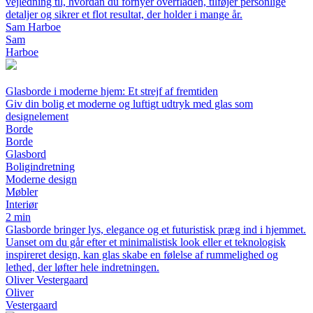
vejledning til, hvordan du fornyer overfladen, tilføjer personlige
detaljer og sikrer et flot resultat, der holder i mange år.
Sam Harboe
Sam
Harboe
Glasborde i moderne hjem: Et strejf af fremtiden
Giv din bolig et moderne og luftigt udtryk med glas som
designelement
Borde
Borde
Glasbord
Boligindretning
Moderne design
Møbler
Interiør
2 min
Glasborde bringer lys, elegance og et futuristisk præg ind i hjemmet.
Uanset om du går efter et minimalistisk look eller et teknologisk
inspireret design, kan glas skabe en følelse af rummelighed og
lethed, der løfter hele indretningen.
Oliver Vestergaard
Oliver
Vestergaard