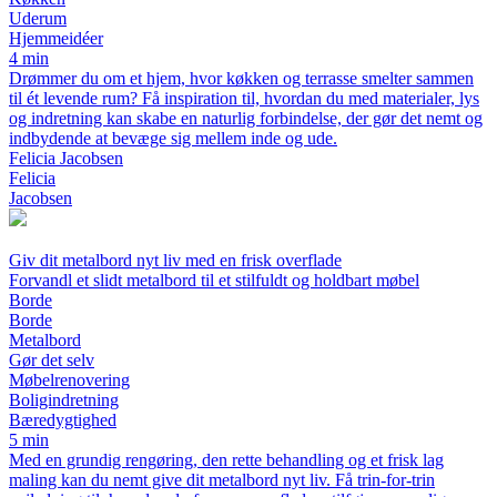
Uderum
Hjemmeidéer
4 min
Drømmer du om et hjem, hvor køkken og terrasse smelter sammen
til ét levende rum? Få inspiration til, hvordan du med materialer, lys
og indretning kan skabe en naturlig forbindelse, der gør det nemt og
indbydende at bevæge sig mellem inde og ude.
Felicia Jacobsen
Felicia
Jacobsen
Giv dit metalbord nyt liv med en frisk overflade
Forvandl et slidt metalbord til et stilfuldt og holdbart møbel
Borde
Borde
Metalbord
Gør det selv
Møbelrenovering
Boligindretning
Bæredygtighed
5 min
Med en grundig rengøring, den rette behandling og et frisk lag
maling kan du nemt give dit metalbord nyt liv. Få trin-for-trin