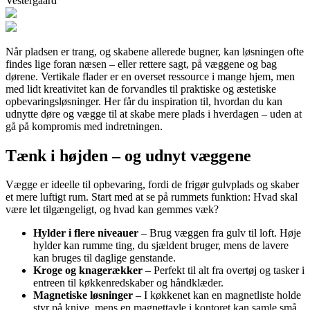
Vestergaard
Når pladsen er trang, og skabene allerede bugner, kan løsningen ofte
findes lige foran næsen – eller rettere sagt, på væggene og bag
dørene. Vertikale flader er en overset ressource i mange hjem, men
med lidt kreativitet kan de forvandles til praktiske og æstetiske
opbevaringsløsninger. Her får du inspiration til, hvordan du kan
udnytte døre og vægge til at skabe mere plads i hverdagen – uden at
gå på kompromis med indretningen.
Tænk i højden – og udnyt væggene
Vægge er ideelle til opbevaring, fordi de frigør gulvplads og skaber
et mere luftigt rum. Start med at se på rummets funktion: Hvad skal
være let tilgængeligt, og hvad kan gemmes væk?
Hylder i flere niveauer
– Brug væggen fra gulv til loft. Høje
hylder kan rumme ting, du sjældent bruger, mens de lavere
kan bruges til daglige genstande.
Kroge og knagerækker
– Perfekt til alt fra overtøj og tasker i
entreen til køkkenredskaber og håndklæder.
Magnetiske løsninger
– I køkkenet kan en magnetliste holde
styr på knive, mens en magnettavle i kontoret kan samle små