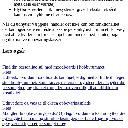
metaldele eller værktøj.
Flytbare reoler
– Skinnesystemer giver fleksibilitet, så du
kan justere hylderne efter behov.
Når du udnytter væggene, handler det ikke kun om funktionalitet –
det kan også være en måde at skabe personlighed i rummet. En væg
med åbne hylder kan for eksempel kombineres med planter, bøger
og dekorative opbevaringskasser.
Læs også:
Find din personlige stil med moodboards i hobbyrummet
Krea
Udforsk, hvordan moodboards kan hjælpe dig med at finde din egen
stil i hobbyrummet. Saml farver, materialer og idéer, der afspejler din
personlighed, og skab et rum, der motiverer dig til at udfolde din
kreativitet.
Udnyt døre og vægge til ekstra opbevaringsplads
Krea
Mangler du opbevaringsplads? Opdag, hvordan du kan udnytte døre
og vægge til smarte og stilfulde løsninger, der både frigør gulvplads
og giver dit hjem et personligt præg.