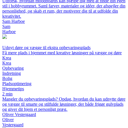
Udforsk, hvordan moodboards kan hjælpe dig med at finde din egen
stil i hobbyrummet. Saml farver, materialer og idéer, der afspejler din
personlighed, og skab et rum, der motiverer dig til at udfolde din
kreativitet.
Sam Harboe
Sam
Harboe
Udnyt døre og vægge til ekstra opbevaringsplads
Få mere plads i hjemmet med kreative løsninger på vægge og døre
Krea
Krea
Opbevaring
Indretning
Bolig
Pladsoptimering
Hjemmetips
2 min
Mangler du opbevaringsplads? Opdag, hvordan du kan udnytte døre
og vægge til smarte og stilfulde løsninger, der både frigør gulvplads
og giver dit hjem et personligt præg.
Oliver Vestergaard
Oliver
Vestergaard