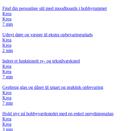
Find din personlige stil med moodboards i hobbyrummet
Krea
Krea
7 min
Udnyt døre og vægge til ekstra opbevaringsplads
Krea
Krea
2 min
Indret et funktionelt sy- og tekstilværksted
Krea
Krea
7 min
Genbrug glas og dåser til smart og praktisk opbevaring
Krea
Krea
7 min
Hold styr på hobbyværkstedet med en enkel oprydningsplan
Krea
Krea
3 min