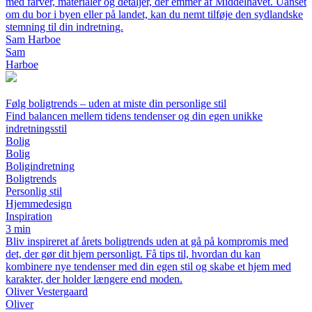
med farver, materialer og detaljer, der emmer af Middelhavet. Uanset
om du bor i byen eller på landet, kan du nemt tilføje den sydlandske
stemning til din indretning.
Sam Harboe
Sam
Harboe
Følg boligtrends – uden at miste din personlige stil
Find balancen mellem tidens tendenser og din egen unikke
indretningsstil
Bolig
Bolig
Boligindretning
Boligtrends
Personlig stil
Hjemmedesign
Inspiration
3 min
Bliv inspireret af årets boligtrends uden at gå på kompromis med
det, der gør dit hjem personligt. Få tips til, hvordan du kan
kombinere nye tendenser med din egen stil og skabe et hjem med
karakter, der holder længere end moden.
Oliver Vestergaard
Oliver