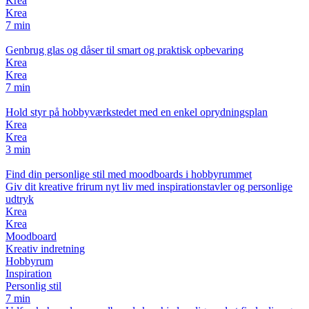
Krea
Krea
7 min
Genbrug glas og dåser til smart og praktisk opbevaring
Krea
Krea
7 min
Hold styr på hobbyværkstedet med en enkel oprydningsplan
Krea
Krea
3 min
Find din personlige stil med moodboards i hobbyrummet
Giv dit kreative frirum nyt liv med inspirationstavler og personlige
udtryk
Krea
Krea
Moodboard
Kreativ indretning
Hobbyrum
Inspiration
Personlig stil
7 min