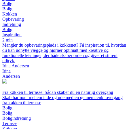
Bolig
Bolig
Køkken
Opbevaring
Indretning
Bolig
Inspiration
2 min
Mangler du opbevaringsplads i køkkenet? Få inspiration til, hvordan
du kan udnytte vægge og hjørner optimalt med kreative og
funktionelle løsninger, der både skaber orden og giver et stilrent
udtryk.
Irina Andersen
Irina
Andersen
Fra køkken til terrasse: Sådan skaber du en naturlig overgang
Skab harmoni mellem inde og ude med en gennemtænkt overgang
fra køkken til terrasse
Bolig
Bolig
Boligindretning
Terrasse
Køkken