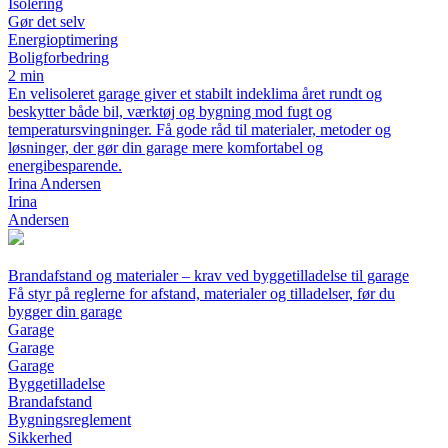
Isolering
Gør det selv
Energioptimering
Boligforbedring
2 min
En velisoleret garage giver et stabilt indeklima året rundt og
beskytter både bil, værktøj og bygning mod fugt og
temperatursvingninger. Få gode råd til materialer, metoder og
løsninger, der gør din garage mere komfortabel og
energibesparende.
Irina Andersen
Irina
Andersen
Brandafstand og materialer – krav ved byggetilladelse til garage
Få styr på reglerne for afstand, materialer og tilladelser, før du
bygger din garage
Garage
Garage
Garage
Byggetilladelse
Brandafstand
Bygningsreglement
Sikkerhed