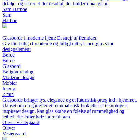
detaljer og sikrer et flot resultat, der holder i mange år.
Sam Harboe
Sam
Harboe
Glasborde i moderne hjem: Et strejf af fremtiden
Giv din bolig et moderne og luftigt udtryk med glas som
designelement
Borde
Borde
Glasbord
Boligindretning
Moderne design
Møbler
Interiør
2 min
Glasborde bringer lys, elegance og et futuristisk præg ind i hjemmet.
Uanset om du går efter et minimalistisk look eller et teknologisk
inspireret design, kan glas skabe en følelse af rummelighed og
lethed, der løfter hele indretningen.
Oliver Vestergaard
Oliver
Vestergaard