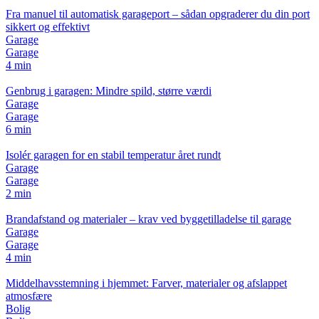
Fra manuel til automatisk garageport – sådan opgraderer du din port
sikkert og effektivt
Garage
Garage
4 min
Genbrug i garagen: Mindre spild, større værdi
Garage
Garage
6 min
Isolér garagen for en stabil temperatur året rundt
Garage
Garage
2 min
Brandafstand og materialer – krav ved byggetilladelse til garage
Garage
Garage
4 min
Middelhavsstemning i hjemmet: Farver, materialer og afslappet
atmosfære
Bolig