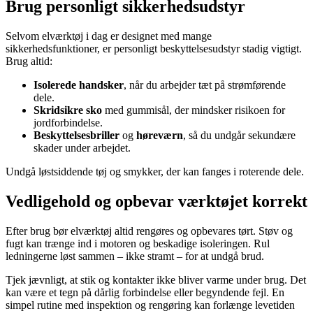
Brug personligt sikkerhedsudstyr
Selvom elværktøj i dag er designet med mange
sikkerhedsfunktioner, er personligt beskyttelsesudstyr stadig vigtigt.
Brug altid:
Isolerede handsker
, når du arbejder tæt på strømførende
dele.
Skridsikre sko
med gummisål, der mindsker risikoen for
jordforbindelse.
Beskyttelsesbriller
og
høreværn
, så du undgår sekundære
skader under arbejdet.
Undgå løstsiddende tøj og smykker, der kan fanges i roterende dele.
Vedligehold og opbevar værktøjet korrekt
Efter brug bør elværktøj altid rengøres og opbevares tørt. Støv og
fugt kan trænge ind i motoren og beskadige isoleringen. Rul
ledningerne løst sammen – ikke stramt – for at undgå brud.
Tjek jævnligt, at stik og kontakter ikke bliver varme under brug. Det
kan være et tegn på dårlig forbindelse eller begyndende fejl. En
simpel rutine med inspektion og rengøring kan forlænge levetiden