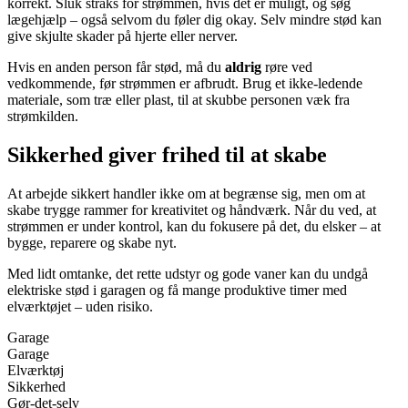
korrekt. Sluk straks for strømmen, hvis det er muligt, og søg
lægehjælp – også selvom du føler dig okay. Selv mindre stød kan
give skjulte skader på hjerte eller nerver.
Hvis en anden person får stød, må du
aldrig
røre ved
vedkommende, før strømmen er afbrudt. Brug et ikke-ledende
materiale, som træ eller plast, til at skubbe personen væk fra
strømkilden.
Sikkerhed giver frihed til at skabe
At arbejde sikkert handler ikke om at begrænse sig, men om at
skabe trygge rammer for kreativitet og håndværk. Når du ved, at
strømmen er under kontrol, kan du fokusere på det, du elsker – at
bygge, reparere og skabe nyt.
Med lidt omtanke, det rette udstyr og gode vaner kan du undgå
elektriske stød i garagen og få mange produktive timer med
elværktøjet – uden risiko.
Garage
Garage
Elværktøj
Sikkerhed
Gør-det-selv