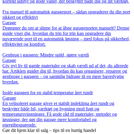
korrekt udstyr og gode vaner, der beskytter både dig og dit værktøj.
Fra manuel til automatisk garageport – sådan opgraderer du din port
sikkert og effektivt
Garage
Drømmer du om at slippe for at åbne garageporten manuelt? Denne
guide viser dig, hvordan du trin for trin kan opgradere din
nuværende port til en automatisk løsning – med fokus på sikkerhed,
effektivitet og komfort.
Genbrug i garagen: Mindre spild, større værdi
Garage
Giv nyt liv til gamle materialer og skab værdi ud af det, du allerede
har. Artiklen guider dig til, hvordan du kan organisere, reparere og
genbruge i garagen – og samtidig bidrage til en mere bæredygtig
hverdag.
Isolér garagen for en stabil temperatur året rundt
Garage
En velisoleret garage giver et stabilt indeklima året rundt og
beskytter både bil, værktøj og bygning mod fugt og
temperatursvingninger. Få gode råd til materialer, metoder og
løsninger, der gør din garage mere komfortabel og
energibesparende.
Gør dit hjem klar til salg – tips til en hurtig handel