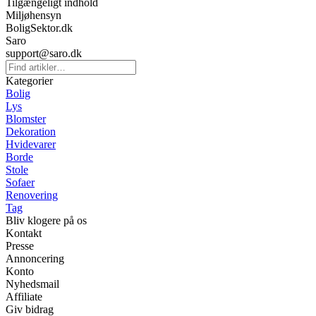
Tilgængeligt indhold
Miljøhensyn
BoligSektor.dk
Saro
support@saro.dk
Kategorier
Bolig
Lys
Blomster
Dekoration
Hvidevarer
Borde
Stole
Sofaer
Renovering
Tag
Bliv klogere på os
Kontakt
Presse
Annoncering
Konto
Nyhedsmail
Affiliate
Giv bidrag