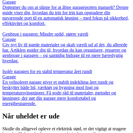
Garage
Drømmer du om at slippe for at åbne garageporten manuelt? Denne
guide viser dig, hvordan du trin for trin kan opgradere din
nuværende port til en automatisk løsning – med fokus på sikkerhed,
effektivitet og komfort.
Genbrug i garagen: Mindre spild, større værdi
Garage
Giv nyt liv til gamle materialer og skab værdi ud af det, du allerede
har. Artiklen guider dig til, hvordan du kan organisere, reparere og
genbruge i garagen – og samtidig bidrage til en mere bæredygtig
hverdag.
Isolér garagen for en stabil temperatur året rundt
Garage
En velisoleret garage giver et stabilt indeklima året rundt og
beskytter både bil, værktøj og bygning mod fugt og
temperatursvingninger. Få gode råd til materialer, metoder og
løsninger, der gør din garage mere komfortabel og
energibesparende.
Når uheldet er ude
Skulle du alligevel opleve et elektrisk stød, er det vigtigt at reagere