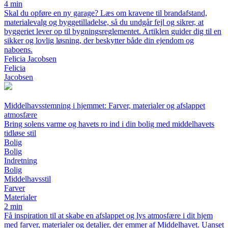
4 min
Skal du opføre en ny garage? Læs om kravene til brandafstand,
materialevalg og byggetilladelse, så du undgår fejl og sikrer, at
byggeriet lever op til bygningsreglementet. Artiklen guider dig til en
sikker og lovlig løsning, der beskytter både din ejendom og
naboens.
Felicia Jacobsen
Felicia
Jacobsen
Middelhavsstemning i hjemmet: Farver, materialer og afslappet
atmosfære
Bring solens varme og havets ro ind i din bolig med middelhavets
tidløse stil
Bolig
Bolig
Indretning
Bolig
Middelhavsstil
Farver
Materialer
2 min
Få inspiration til at skabe en afslappet og lys atmosfære i dit hjem
med farver, materialer og detaljer, der emmer af Middelhavet. Uanset