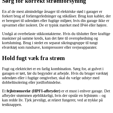
Sørg for korrekt strømforsyning
En af de mest almindelige årsager til elektriske stød i garager er
forkert brug af forlængerledninger og stikdåser. Brug kun kabler, der
er beregnet til udendørs eller fugtige miljøer, hvis din garage ikke er
opvarmet eller isoleret. De er typisk mærket med IP44 eller højere.
Undgå at overbelaste stikkontakterne. Hvis du tilslutter flere kraftige
maskiner på samme kreds, kan det føre til overophedning og
kortslutning. Brug i stedet en separat sikringsgruppe til tungt
elværktøj som rundsave, kompressorer eller svejseapparater.
Hold fugt væk fra strøm
Fugt og elektricitet er en farlig kombination. Sørg for, at gulvet i
garagen er tørt, før du begynder at arbejde. Hvis du bruger værktøj
udendørs eller i fugtige omgivelser, skal du vælge udstyr med
dobbeltisolering eller jordforbindelse.
Et
fejlstrømsrelæ (HPFI-afbryder)
er et must i enhver garage. Det
afbryder strømmen øjeblikkeligt, hvis der opstår en fejlstrøm – og
kan redde liv. Tjek jævnligt, at relæet fungerer, ved at trykke på
testknappen.