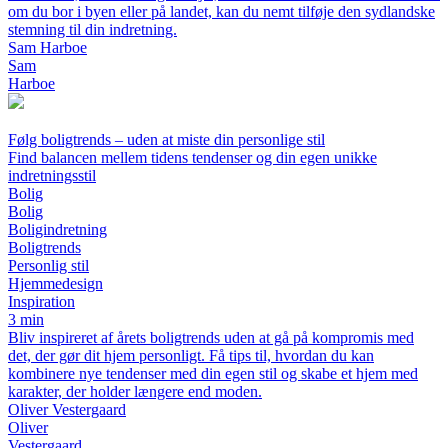
om du bor i byen eller på landet, kan du nemt tilføje den sydlandske
stemning til din indretning.
Sam Harboe
Sam
Harboe
Følg boligtrends – uden at miste din personlige stil
Find balancen mellem tidens tendenser og din egen unikke
indretningsstil
Bolig
Bolig
Boligindretning
Boligtrends
Personlig stil
Hjemmedesign
Inspiration
3 min
Bliv inspireret af årets boligtrends uden at gå på kompromis med
det, der gør dit hjem personligt. Få tips til, hvordan du kan
kombinere nye tendenser med din egen stil og skabe et hjem med
karakter, der holder længere end moden.
Oliver Vestergaard
Oliver
Vestergaard