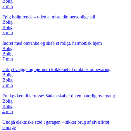
Bolig
2 min
Følg boligtrends – uden at miste din personlige stil
Bolig
Bolig
3 min
Indret med omtanke og skab et roligt, harmonisk hjem
Bolig
Bolig
7 min
Udnyt vægge og hjørner i køkkenet til praktisk opbevaring
Bolig
Bolig
2 min
Fra køkken til terrasse: Sådan skaber du en naturlig overgang
Bolig
Bolig
4 min
Undgå elektriske stød i garagen – sikker brug af elværktøj
Garage