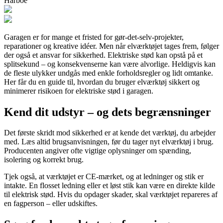
Harboe
Garagen er for mange et fristed for gør-det-selv-projekter,
reparationer og kreative idéer. Men når elværktøjet tages frem, følger
der også et ansvar for sikkerhed. Elektriske stød kan opstå på et
splitsekund – og konsekvenserne kan være alvorlige. Heldigvis kan
de fleste ulykker undgås med enkle forholdsregler og lidt omtanke.
Her får du en guide til, hvordan du bruger elværktøj sikkert og
minimerer risikoen for elektriske stød i garagen.
Kend dit udstyr – og dets begrænsninger
Det første skridt mod sikkerhed er at kende det værktøj, du arbejder
med. Læs altid brugsanvisningen, før du tager nyt elværktøj i brug.
Producenten angiver ofte vigtige oplysninger om spænding,
isolering og korrekt brug.
Tjek også, at værktøjet er CE-mærket, og at ledninger og stik er
intakte. En flosset ledning eller et løst stik kan være en direkte kilde
til elektrisk stød. Hvis du opdager skader, skal værktøjet repareres af
en fagperson – eller udskiftes.