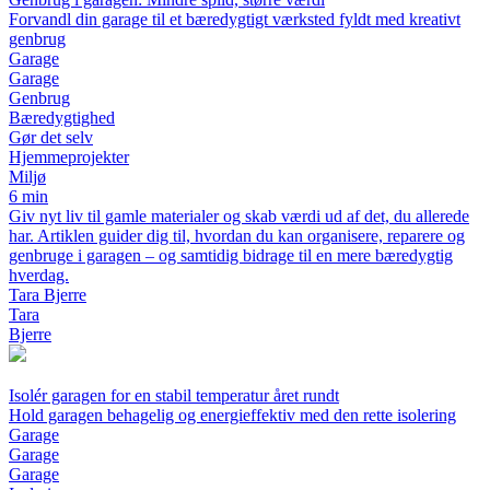
Forvandl din garage til et bæredygtigt værksted fyldt med kreativt
genbrug
Garage
Garage
Genbrug
Bæredygtighed
Gør det selv
Hjemmeprojekter
Miljø
6 min
Giv nyt liv til gamle materialer og skab værdi ud af det, du allerede
har. Artiklen guider dig til, hvordan du kan organisere, reparere og
genbruge i garagen – og samtidig bidrage til en mere bæredygtig
hverdag.
Tara Bjerre
Tara
Bjerre
Isolér garagen for en stabil temperatur året rundt
Hold garagen behagelig og energieffektiv med den rette isolering
Garage
Garage
Garage