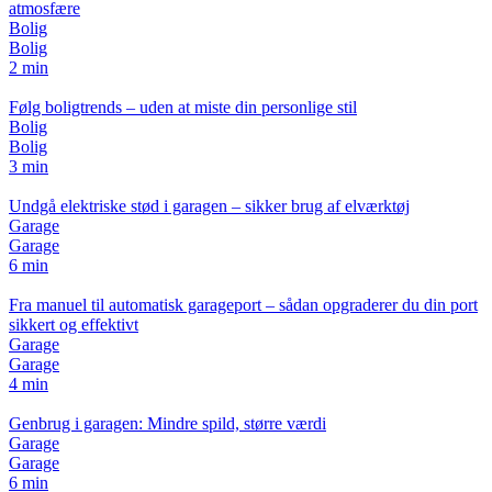
atmosfære
Bolig
Bolig
2 min
Følg boligtrends – uden at miste din personlige stil
Bolig
Bolig
3 min
Undgå elektriske stød i garagen – sikker brug af elværktøj
Garage
Garage
6 min
Fra manuel til automatisk garageport – sådan opgraderer du din port
sikkert og effektivt
Garage
Garage
4 min
Genbrug i garagen: Mindre spild, større værdi
Garage
Garage
6 min