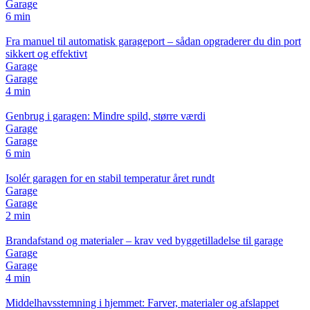
Garage
6 min
Fra manuel til automatisk garageport – sådan opgraderer du din port
sikkert og effektivt
Garage
Garage
4 min
Genbrug i garagen: Mindre spild, større værdi
Garage
Garage
6 min
Isolér garagen for en stabil temperatur året rundt
Garage
Garage
2 min
Brandafstand og materialer – krav ved byggetilladelse til garage
Garage
Garage
4 min
Middelhavsstemning i hjemmet: Farver, materialer og afslappet