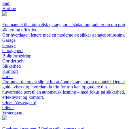
Sam
Harboe
Fra manuel til automatisk garageport – sådan opgraderer du din port
sikkert og effektivt
Gør hverdagen lettere med en moderne og sikker garageportløsning
Garage
Garage
Garageport
Boligforbedring
Gør det selv
Sikkerhed
Komfort
4 min
Drømmer du om at slippe for at åbne garageporten manuelt? Denne
guide viser dig, hvordan du trin for trin kan opgradere din
nuværende port til en automatisk løsning – med fokus på sikkerhed,
effektivitet og komfort.
Oliver Vestergaard
Oliver
Vestergaard
Genbrug i garagen: Mindre spild, større værdi