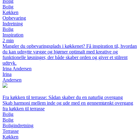
Bolig
Bolig
Køkken
Opbevaring
Indretning
Bolig
Inspiration
2 min
Mangler du opbevaringsplads i køkkenet? Få inspiration til, hvordan
du kan udnytte vægge og hjørner optimalt med kreative og
funktionelle løsninger, der både skaber orden og giver et stilrent
udtryk.
Irina Andersen
Irina
Andersen
Fra køkken til terrasse: Sådan skaber du en naturlig overgang
Skab harmoni mellem inde og ude med en gennemtænkt overgang
fra køkken til terrasse
Bolig
Bolig
Boligindretning
Terrasse
Køkken