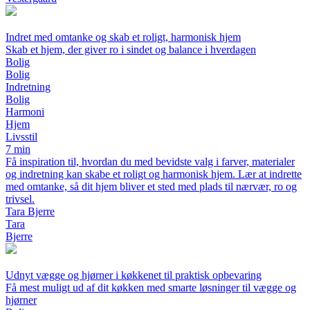
Indret med omtanke og skab et roligt, harmonisk hjem
Skab et hjem, der giver ro i sindet og balance i hverdagen
Bolig
Bolig
Indretning
Bolig
Harmoni
Hjem
Livsstil
7 min
Få inspiration til, hvordan du med bevidste valg i farver, materialer
og indretning kan skabe et roligt og harmonisk hjem. Lær at indrette
med omtanke, så dit hjem bliver et sted med plads til nærvær, ro og
trivsel.
Tara Bjerre
Tara
Bjerre
Udnyt vægge og hjørner i køkkenet til praktisk opbevaring
Få mest muligt ud af dit køkken med smarte løsninger til vægge og
hjørner