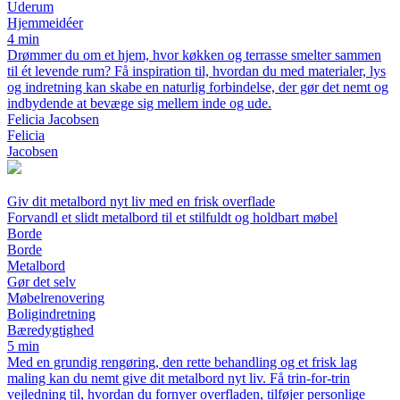
Uderum
Hjemmeidéer
4 min
Drømmer du om et hjem, hvor køkken og terrasse smelter sammen
til ét levende rum? Få inspiration til, hvordan du med materialer, lys
og indretning kan skabe en naturlig forbindelse, der gør det nemt og
indbydende at bevæge sig mellem inde og ude.
Felicia Jacobsen
Felicia
Jacobsen
Giv dit metalbord nyt liv med en frisk overflade
Forvandl et slidt metalbord til et stilfuldt og holdbart møbel
Borde
Borde
Metalbord
Gør det selv
Møbelrenovering
Boligindretning
Bæredygtighed
5 min
Med en grundig rengøring, den rette behandling og et frisk lag
maling kan du nemt give dit metalbord nyt liv. Få trin-for-trin
vejledning til, hvordan du fornyer overfladen, tilføjer personlige