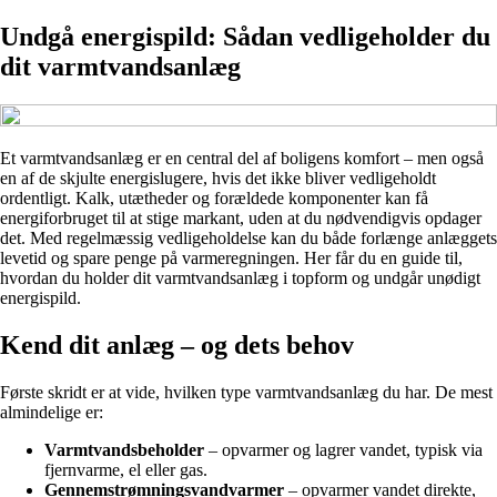
Undgå energispild: Sådan vedligeholder du
dit varmtvandsanlæg
Et varmtvandsanlæg er en central del af boligens komfort – men også
en af de skjulte energislugere, hvis det ikke bliver vedligeholdt
ordentligt. Kalk, utætheder og forældede komponenter kan få
energiforbruget til at stige markant, uden at du nødvendigvis opdager
det. Med regelmæssig vedligeholdelse kan du både forlænge anlæggets
levetid og spare penge på varmeregningen. Her får du en guide til,
hvordan du holder dit varmtvandsanlæg i topform og undgår unødigt
energispild.
Kend dit anlæg – og dets behov
Første skridt er at vide, hvilken type varmtvandsanlæg du har. De mest
almindelige er:
Varmtvandsbeholder
– opvarmer og lagrer vandet, typisk via
fjernvarme, el eller gas.
Gennemstrømningsvandvarmer
– opvarmer vandet direkte,