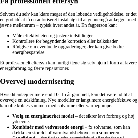
Få professionelt eftersyn
Selvom du selv kan klare meget af den løbende vedligeholdelse, er det
en god idé at få en autoriseret installatør til at gennemgå anlægget med
jævne mellemrum – typisk hvert andet år. En fagperson kan:
Måle effektiviteten og justere indstillinger.
Kontrollere for begyndende korrosion eller kalkskader.
Rådgive om eventuelle opgraderinger, der kan give bedre
energibesparelse.
Et professionelt eftersyn kan hurtigt tjene sig selv hjem i form af lavere
energiforbrug og færre reparationer.
Overvej modernisering
Hvis dit anlæg er mere end 10–15 år gammelt, kan det være tid til at
overveje en udskiftning. Nye modeller er langt mere energieffektive og
kan ofte kobles sammen med solvarme eller varmepumpe.
Vælg en energimærket model
– det sikrer lavt forbrug og høj
ydeevne.
Kombinér med vedvarende energi
– fx solvarme, som kan
dække en stor del af varmtvandsbehovet om sommeren.