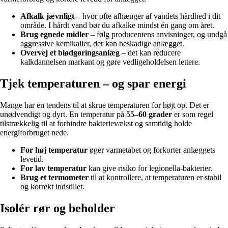
Afkalk jævnligt
– hvor ofte afhænger af vandets hårdhed i dit
område. I hårdt vand bør du afkalke mindst én gang om året.
Brug egnede midler
– følg producentens anvisninger, og undgå
aggressive kemikalier, der kan beskadige anlægget.
Overvej et blødgøringsanlæg
– det kan reducere
kalkdannelsen markant og gøre vedligeholdelsen lettere.
Tjek temperaturen – og spar energi
Mange har en tendens til at skrue temperaturen for højt op. Det er
unødvendigt og dyrt. En temperatur på
55–60 grader
er som regel
tilstrækkelig til at forhindre bakterievækst og samtidig holde
energiforbruget nede.
For høj temperatur
øger varmetabet og forkorter anlæggets
levetid.
For lav temperatur
kan give risiko for legionella-bakterier.
Brug et termometer
til at kontrollere, at temperaturen er stabil
og korrekt indstillet.
Isolér rør og beholder