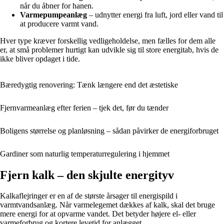
når du åbner for hanen.
Varmepumpeanlæg
– udnytter energi fra luft, jord eller vand til
at producere varmt vand.
Hver type kræver forskellig vedligeholdelse, men fælles for dem alle
er, at små problemer hurtigt kan udvikle sig til store energitab, hvis de
ikke bliver opdaget i tide.
Bæredygtig renovering: Tænk længere end det æstetiske
Fjernvarmeanlæg efter ferien – tjek det, før du tænder
Boligens størrelse og planløsning – sådan påvirker de energiforbruget
Gardiner som naturlig temperaturregulering i hjemmet
Fjern kalk – den skjulte energityv
Kalkaflejringer er en af de største årsager til energispild i
varmtvandsanlæg. Når varmelegemet dækkes af kalk, skal det bruge
mere energi for at opvarme vandet. Det betyder højere el- eller
varmeforbrug og kortere levetid for anlægget.