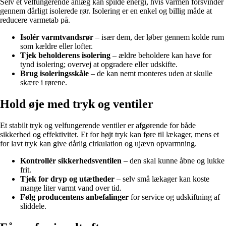
Selv et velfungerende anlæg kan spilde energi, hvis varmen forsvinder
gennem dårligt isolerede rør. Isolering er en enkel og billig måde at
reducere varmetab på.
Isolér varmtvandsrør
– især dem, der løber gennem kolde rum
som kældre eller lofter.
Tjek beholderens isolering
– ældre beholdere kan have for
tynd isolering; overvej at opgradere eller udskifte.
Brug isoleringsskåle
– de kan nemt monteres uden at skulle
skære i rørene.
Hold øje med tryk og ventiler
Et stabilt tryk og velfungerende ventiler er afgørende for både
sikkerhed og effektivitet. Et for højt tryk kan føre til lækager, mens et
for lavt tryk kan give dårlig cirkulation og ujævn opvarmning.
Kontrollér sikkerhedsventilen
– den skal kunne åbne og lukke
frit.
Tjek for dryp og utætheder
– selv små lækager kan koste
mange liter varmt vand over tid.
Følg producentens anbefalinger
for service og udskiftning af
sliddele.