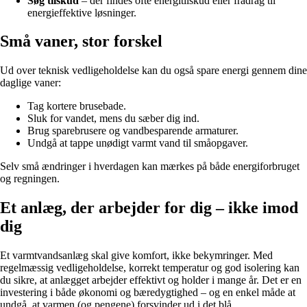
Søg tilskud
– der findes ofte energitilskud eller fradrag til
energieffektive løsninger.
Små vaner, stor forskel
Ud over teknisk vedligeholdelse kan du også spare energi gennem dine
daglige vaner:
Tag kortere brusebade.
Sluk for vandet, mens du sæber dig ind.
Brug sparebrusere og vandbesparende armaturer.
Undgå at tappe unødigt varmt vand til småopgaver.
Selv små ændringer i hverdagen kan mærkes på både energiforbruget
og regningen.
Et anlæg, der arbejder for dig – ikke imod
dig
Et varmtvandsanlæg skal give komfort, ikke bekymringer. Med
regelmæssig vedligeholdelse, korrekt temperatur og god isolering kan
du sikre, at anlægget arbejder effektivt og holder i mange år. Det er en
investering i både økonomi og bæredygtighed – og en enkel måde at
undgå, at varmen (og pengene) forsvinder ud i det blå.